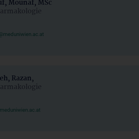
uf, Mounaf, MSc
Pharmakologie
@meduniwien.ac.at
eh, Razan,
Pharmakologie
meduniwien.ac.at