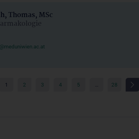
h, Thomas, MSc
Pharmakologie
@meduniwien.ac.at
1
2
3
4
5
…
28