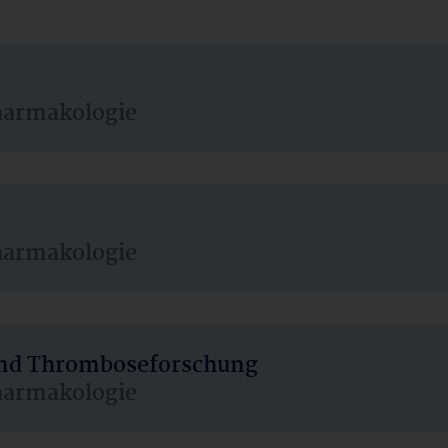
harmakologie
harmakologie
 und Thromboseforschung
harmakologie