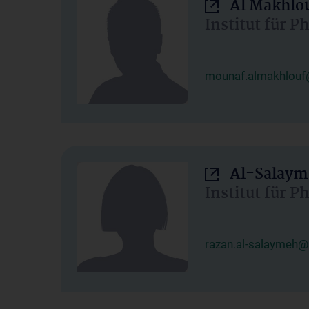
Al Makhlo
Institut für 
mounaf.almakhlouf
Al-Salaym
Institut für 
razan.al-salaymeh@