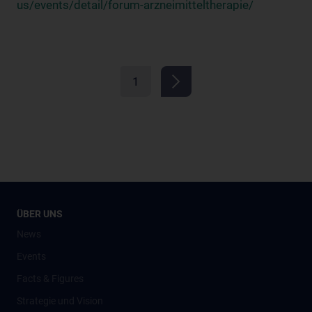
us/events/detail/forum-arzneimitteltherapie/
1
ÜBER UNS
News
Events
Facts & Figures
Strategie und Vision