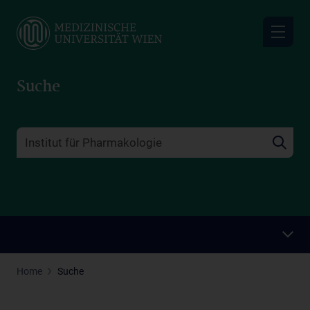
Skip
to
main
content
Suche
Home
Suche