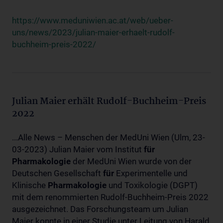
https://www.meduniwien.ac.at/web/ueber-
uns/news/2023/julian-maier-erhaelt-rudolf-
buchheim-preis-2022/
Julian Maier erhält Rudolf-Buchheim-Preis
2022
...Alle News – Menschen der MedUni Wien (Ulm, 23-
03-2023) Julian Maier vom Institut
für
Pharmakologie
der MedUni Wien wurde von der
Deutschen Gesellschaft
für
Experimentelle und
Klinische
Pharmakologie
und Toxikologie (DGPT)
mit dem renommierten Rudolf-Buchheim-Preis 2022
ausgezeichnet. Das Forschungsteam um Julian
Maier konnte in einer Studie unter Leitung von Harald