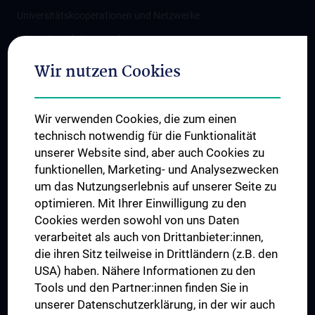
Universitätskooperationen und Netzwerke
Internationale Kooperationen
Adjunct Professorships
Wir nutzen Cookies
Student & Staff Exchange
Das KPJ der MedUni Wien
Wir verwenden Cookies, die zum einen
Graduiertentraining
technisch notwendig für die Funktionalität
Dual Career
unserer Website sind, aber auch Cookies zu
funktionellen, Marketing- und Analysezwecken
Trusted Reseach - Research Security - Foreign Interference
um das Nutzungserlebnis auf unserer Seite zu
UNESCO Lehrstuhl für Bioethik
optimieren. Mit Ihrer Einwilligung zu den
MUVI
Cookies werden sowohl von uns Daten
verarbeitet als auch von Drittanbieter:innen,
die ihren Sitz teilweise in Drittländern (z.B. den
USA) haben. Nähere Informationen zu den
Folgen Sie uns auf
Tools und den Partner:innen finden Sie in
unserer Datenschutzerklärung, in der wir auch