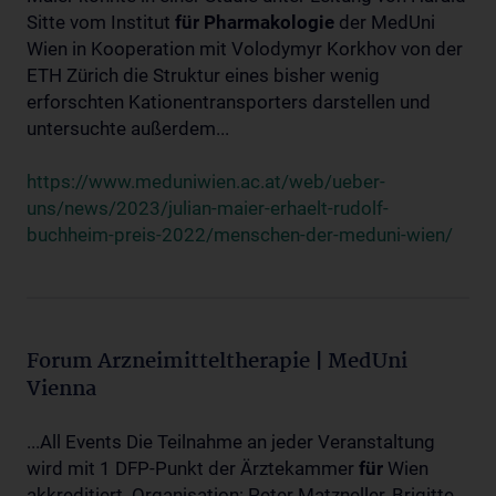
Sitte vom Institut
für
Pharmakologie
der MedUni
Wien in Kooperation mit Volodymyr Korkhov von der
ETH Zürich die Struktur eines bisher wenig
erforschten Kationentransporters darstellen und
untersuchte außerdem...
https://www.meduniwien.ac.at/web/ueber-
uns/news/2023/julian-maier-erhaelt-rudolf-
buchheim-preis-2022/menschen-der-meduni-wien/
Forum Arzneimitteltherapie | MedUni
Vienna
...All Events Die Teilnahme an jeder Veranstaltung
wird mit 1 DFP-Punkt der Ärztekammer
für
Wien
akkreditiert. Organisation: Peter Matzneller, Brigitte