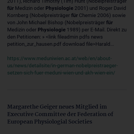
2011), Richard Timothy (Tim) Hunt (Nobelpreisträger
für
Medizin oder
Physiologie
2001) und Roger David
Kornberg (Nobelpreisträger
für
Chemie 2006) sowie
von John Michael Bishop (Nobelpreisträger
für
Medizin oder
Physiologie
1989) per E-Mail. Direkt zu
den Petitionen: » <link fileadmin pdfs news
petition_zur_hausen.pdf download file>Harald...
https://www.meduniwien.ac.at/web/en/about-
us/news/detailsite/in-german-nobelpreistraeger-
setzen-sich-fuer-meduni-wien-und-akh-wien-ein/
Margarethe Geiger neues Mitglied im
Executive Committee der Federation of
European Physiologial Societies