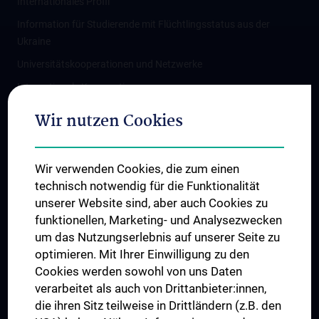
Internationales Profil
Information für Studierende mit Flüchtlingsstatus aus der
Ukraine
Universitätskooperationen und Netzwerke
Internationale Kooperationen
Adjunct Professorships
Wir nutzen Cookies
Student & Staff Exchange
Das KPJ der MedUni Wien
Wir verwenden Cookies, die zum einen
Graduiertentraining
technisch notwendig für die Funktionalität
Dual Career
unserer Website sind, aber auch Cookies zu
funktionellen, Marketing- und Analysezwecken
Trusted Reseach - Research Security - Foreign Interference
um das Nutzungserlebnis auf unserer Seite zu
UNESCO Lehrstuhl für Bioethik
optimieren. Mit Ihrer Einwilligung zu den
MUVI
Cookies werden sowohl von uns Daten
verarbeitet als auch von Drittanbieter:innen,
die ihren Sitz teilweise in Drittländern (z.B. den