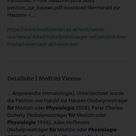
Petitionen: » <link fileadmin pdfs news
petition_zur_hausen.pdf download file>Harald zur
Hausen» <...
https://www.meduniwien.ac.at/web/ueber-
uns/news/detail/nobelpreistraeger-setzen-sich-fuer-
meduni-wien-und-akh-wien-ein/
Detailsite | MedUni Vienna
... Angewandte Immunologie). Unterzeichnet wurde
die Petition von Harald zur Hausen (Nobelpreisträger
für
Medizin oder
Physiologie
2008), Peter Charles
Doherty (Nobelpreisträger
für
Medizin oder
Physiologie
1996), Jules Hoffmann
(Nobelpreisträger
für
Medizin oder
Physiologie