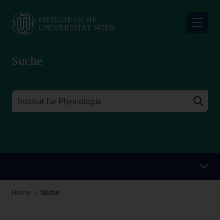
Skip
to
main
content
Suche
Home
Suche