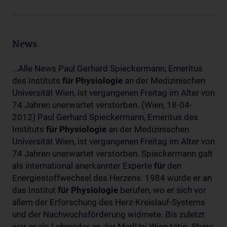
News
...Alle News Paul Gerhard Spieckermann, Emeritus
des Instituts
für
Physiologie
an der Medizinischen
Universität Wien, ist vergangenen Freitag im Alter von
74 Jahren unerwartet verstorben. (Wien, 18-04-
2012) Paul Gerhard Spieckermann, Emeritus des
Instituts
für
Physiologie
an der Medizinischen
Universität Wien, ist vergangenen Freitag im Alter von
74 Jahren unerwartet verstorben. Spieckermann galt
als international anerkannter Experte
für
den
Energiestoffwechsel des Herzens. 1984 wurde er an
das Institut
für
Physiologie
berufen, wo er sich vor
allem der Erforschung des Herz-Kreislauf-Systems
und der Nachwuchsförderung widmete. Bis zuletzt
war er als Lehrender an der MedUni Wien tätig. Share