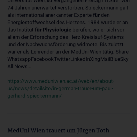
Universität Wien, ist vergangenen Freitag im Alter von
74 Jahren unerwartet verstorben. Spieckermann galt
als international anerkannter Experte
für
den
Energiestoffwechsel des Herzens. 1984 wurde er an
das Institut
für
Physiologie
berufen, wo er sich vor
allem der Erforschung des Herz-Kreislauf-Systems
und der Nachwuchsförderung widmete. Bis zuletzt
war er als Lehrender an der MedUni Wien tätig. Share
WhatsappFacebookTwitterLinkedInXingMailBlueSky
All News...
https://www.meduniwien.ac.at/web/en/about-
us/news/detailsite/in-german-trauer-um-paul-
gerhard-spieckermann/
MedUni Wien trauert um Jürgen Toth