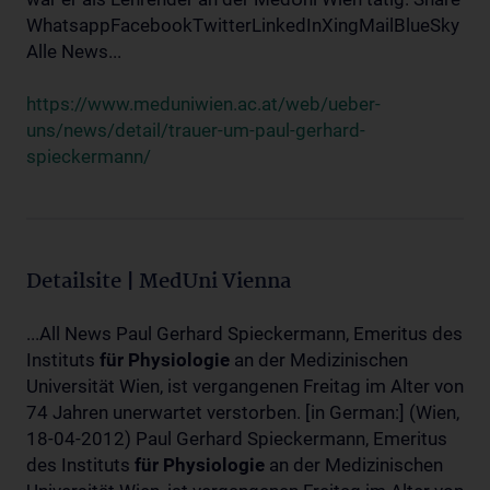
WhatsappFacebookTwitterLinkedInXingMailBlueSky
Alle News...
https://www.meduniwien.ac.at/web/ueber-
uns/news/detail/trauer-um-paul-gerhard-
spieckermann/
Detailsite | MedUni Vienna
...All News Paul Gerhard Spieckermann, Emeritus des
Instituts
für
Physiologie
an der Medizinischen
Universität Wien, ist vergangenen Freitag im Alter von
74 Jahren unerwartet verstorben. [in German:] (Wien,
18-04-2012) Paul Gerhard Spieckermann, Emeritus
des Instituts
für
Physiologie
an der Medizinischen