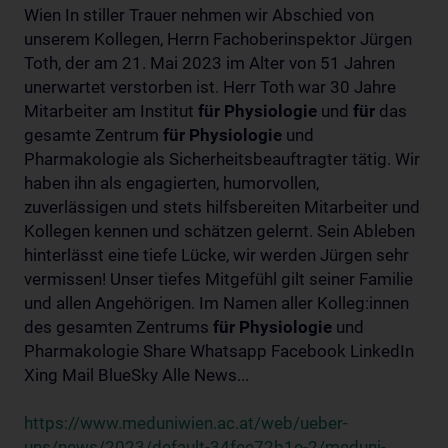
Wien In stiller Trauer nehmen wir Abschied von
unserem Kollegen, Herrn Fachoberinspektor Jürgen
Toth, der am 21. Mai 2023 im Alter von 51 Jahren
unerwartet verstorben ist. Herr Toth war 30 Jahre
Mitarbeiter am Institut
für
Physiologie
und
für
das
gesamte Zentrum
für
Physiologie
und
Pharmakologie als Sicherheitsbeauftragter tätig. Wir
haben ihn als engagierten, humorvollen,
zuverlässigen und stets hilfsbereiten Mitarbeiter und
Kollegen kennen und schätzen gelernt. Sein Ableben
hinterlässt eine tiefe Lücke, wir werden Jürgen sehr
vermissen! Unser tiefes Mitgefühl gilt seiner Familie
und allen Angehörigen. Im Namen aller Kolleg:innen
des gesamten Zentrums
für
Physiologie
und
Pharmakologie Share Whatsapp Facebook LinkedIn
Xing Mail BlueSky Alle News...
https://www.meduniwien.ac.at/web/ueber-
uns/news/2023/default-34fee72b1e-2/meduni-