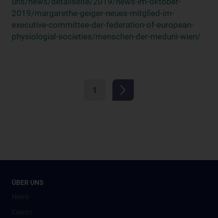
uns/news/detailseite/2019/news-im-oktober-
2019/margarethe-geiger-neues-mitglied-im-
executive-committee-der-federation-of-european-
physiologial-societies/menschen-der-meduni-wien/
1
ÜBER UNS
News
Events