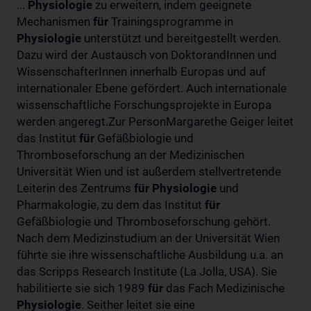
...
Physiologie
zu erweitern, indem geeignete
Mechanismen
für
Trainingsprogramme in
Physiologie
unterstützt und bereitgestellt werden.
Dazu wird der Austausch von DoktorandInnen und
WissenschafterInnen innerhalb Europas und auf
internationaler Ebene gefördert. Auch internationale
wissenschaftliche Forschungsprojekte in Europa
werden angeregt.Zur PersonMargarethe Geiger leitet
das Institut
für
Gefäßbiologie und
Thromboseforschung an der Medizinischen
Universität Wien und ist außerdem stellvertretende
Leiterin des Zentrums
für
Physiologie
und
Pharmakologie, zu dem das Institut
für
Gefäßbiologie und Thromboseforschung gehört.
Nach dem Medizinstudium an der Universität Wien
führte sie ihre wissenschaftliche Ausbildung u.a. an
das Scripps Research Institute (La Jolla, USA). Sie
habilitierte sie sich 1989
für
das Fach Medizinische
Physiologie
. Seither leitet sie eine