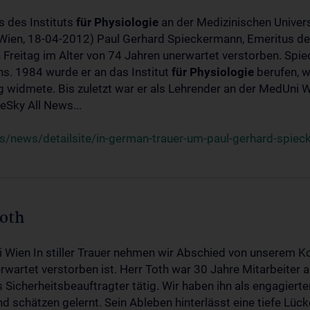
s des Instituts
für
Physiologie
an der Medizinischen Univers
(Wien, 18-04-2012) Paul Gerhard Spieckermann, Emeritus de
 Freitag im Alter von 74 Jahren unerwartet verstorben. Spie
s. 1984 wurde er an das Institut
für
Physiologie
berufen, w
idmete. Bis zuletzt war er als Lehrender an der MedUni Wi
Sky All News...
/news/detailsite/in-german-trauer-um-paul-gerhard-spie
Toth
i Wien In stiller Trauer nehmen wir Abschied von unserem K
wartet verstorben ist. Herr Toth war 30 Jahre Mitarbeiter a
Sicherheitsbeauftragter tätig. Wir haben ihn als engagierte
nd schätzen gelernt. Sein Ableben hinterlässt eine tiefe Lüc