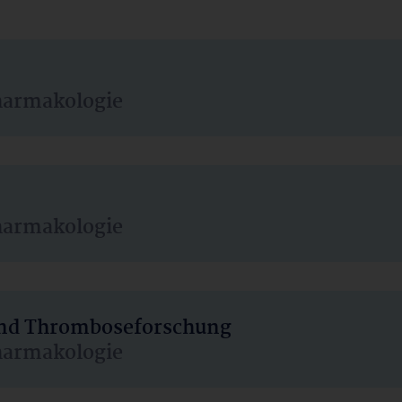
harmakologie
harmakologie
 und Thromboseforschung
harmakologie