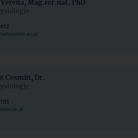
 Verena, Mag.rer.nat. PhD
hysiologie
1432
eduniwien.ac.at
ut Cosmin, Dr.
hysiologie
1105
wien.ac.at