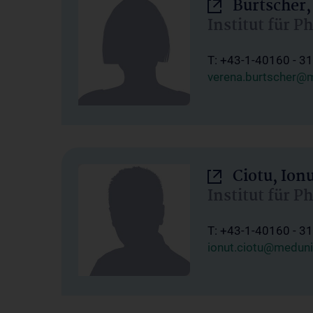
Burtscher,
Institut für P
T: +43-1-40160 - 3
verena.burtscher@m
Ciotu, Ion
Institut für P
T: +43-1-40160 - 3
ionut.ciotu@meduni