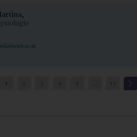
artina,
hysiologie
duniwien.ac.at
1
2
3
4
5
…
11