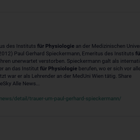
us des Instituts
für
Physiologie
an der Medizinischen Univer
-2012) Paul Gerhard Spieckermann, Emeritus des Instituts
fü
ahren unerwartet verstorben. Spieckermann galt als interna
r an das Institut
für
Physiologie
berufen, wo er sich vor a
t war er als Lehrender an der MedUni Wien tätig. Share
Sky Alle News...
news/detail/trauer-um-paul-gerhard-spieckermann/