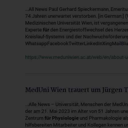
...All News Paul Gerhard Spieckermann, Emeritu
74 Jahren unerwartet verstorben. [in German:] 
Medizinischen Universität Wien, ist vergangenen
Experte
für
den Energiestoffwechsel des Herzen
Kreislauf-Systems und der Nachwuchsförderung w
WhatsappFacebookTwitterLinkedInXingMailBlue
https://www.meduniwien.ac.at/web/en/about-us
MedUni Wien trauert um Jürgen 
...Alle News – Universität, Menschen der MedUn
der am 21. Mai 2023 im Alter von 51 Jahren uner
Zentrum
für
Physiologie
und Pharmakologie als 
hilfsbereiten Mitarbeiter und Kollegen kennen u