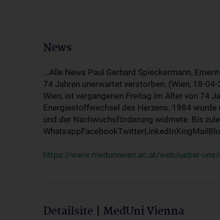
News
...Alle News Paul Gerhard Spieckermann, Emerit
74 Jahren unerwartet verstorben. (Wien, 18-04
Wien, ist vergangenen Freitag im Alter von 74 J
Energiestoffwechsel des Herzens. 1984 wurde e
und der Nachwuchsförderung widmete. Bis zuletz
WhatsappFacebookTwitterLinkedInXingMailBlue
https://www.meduniwien.ac.at/web/ueber-uns/
Detailsite | MedUni Vienna