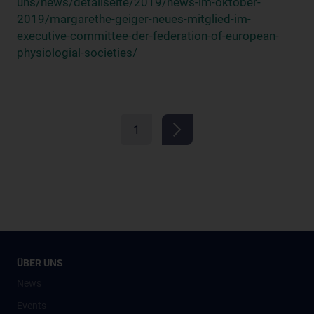
uns/news/detailseite/2019/news-im-oktober-
2019/margarethe-geiger-neues-mitglied-im-
executive-committee-der-federation-of-european-
physiologial-societies/
1
ÜBER UNS
News
Events