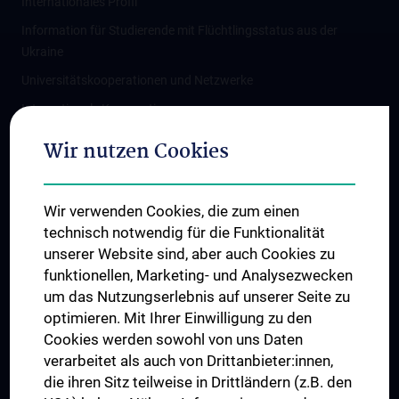
Internationales Profil
Information für Studierende mit Flüchtlingsstatus aus der
Ukraine
Universitätskooperationen und Netzwerke
Internationale Kooperationen
Adjunct Professorships
Wir nutzen Cookies
Student & Staff Exchange
Das KPJ der MedUni Wien
Wir verwenden Cookies, die zum einen
Graduiertentraining
technisch notwendig für die Funktionalität
Dual Career
unserer Website sind, aber auch Cookies zu
funktionellen, Marketing- und Analysezwecken
Trusted Reseach - Research Security - Foreign Interference
um das Nutzungserlebnis auf unserer Seite zu
UNESCO Lehrstuhl für Bioethik
optimieren. Mit Ihrer Einwilligung zu den
MUVI
Cookies werden sowohl von uns Daten
verarbeitet als auch von Drittanbieter:innen,
die ihren Sitz teilweise in Drittländern (z.B. den