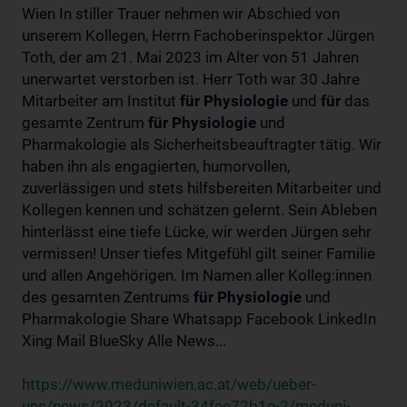
Wien In stiller Trauer nehmen wir Abschied von
unserem Kollegen, Herrn Fachoberinspektor Jürgen
Toth, der am 21. Mai 2023 im Alter von 51 Jahren
unerwartet verstorben ist. Herr Toth war 30 Jahre
Mitarbeiter am Institut
für
Physiologie
und
für
das
gesamte Zentrum
für
Physiologie
und
Pharmakologie als Sicherheitsbeauftragter tätig. Wir
haben ihn als engagierten, humorvollen,
zuverlässigen und stets hilfsbereiten Mitarbeiter und
Kollegen kennen und schätzen gelernt. Sein Ableben
hinterlässt eine tiefe Lücke, wir werden Jürgen sehr
vermissen! Unser tiefes Mitgefühl gilt seiner Familie
und allen Angehörigen. Im Namen aller Kolleg:innen
des gesamten Zentrums
für
Physiologie
und
Pharmakologie Share Whatsapp Facebook LinkedIn
Xing Mail BlueSky Alle News...
https://www.meduniwien.ac.at/web/ueber-
uns/news/2023/default-34fee72b1e-2/meduni-