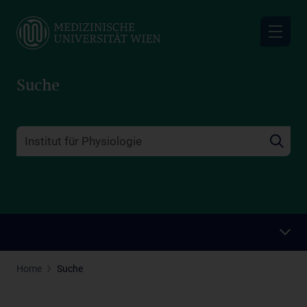
Skip
to
main
content
Suche
Home
Suche