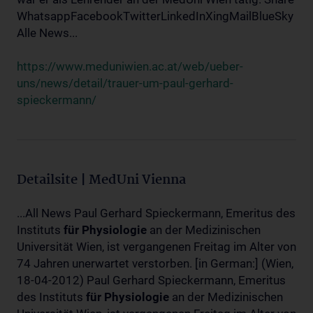
WhatsappFacebookTwitterLinkedInXingMailBlueSky
Alle News...
https://www.meduniwien.ac.at/web/ueber-
uns/news/detail/trauer-um-paul-gerhard-
spieckermann/
Detailsite | MedUni Vienna
...All News Paul Gerhard Spieckermann, Emeritus des
Instituts
für
Physiologie
an der Medizinischen
Universität Wien, ist vergangenen Freitag im Alter von
74 Jahren unerwartet verstorben. [in German:] (Wien,
18-04-2012) Paul Gerhard Spieckermann, Emeritus
des Instituts
für
Physiologie
an der Medizinischen