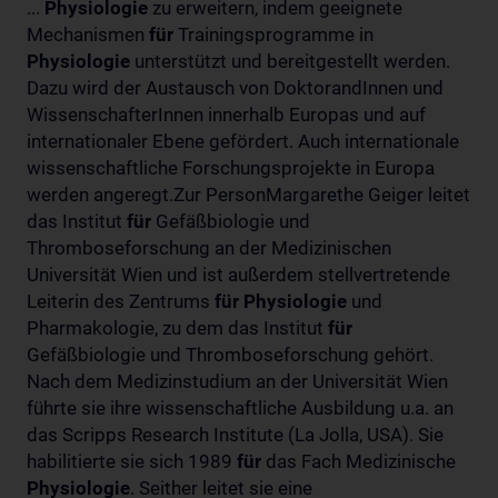
...
Physiologie
zu erweitern, indem geeignete
Mechanismen
für
Trainingsprogramme in
Physiologie
unterstützt und bereitgestellt werden.
Dazu wird der Austausch von DoktorandInnen und
WissenschafterInnen innerhalb Europas und auf
internationaler Ebene gefördert. Auch internationale
wissenschaftliche Forschungsprojekte in Europa
werden angeregt.Zur PersonMargarethe Geiger leitet
das Institut
für
Gefäßbiologie und
Thromboseforschung an der Medizinischen
Universität Wien und ist außerdem stellvertretende
Leiterin des Zentrums
für
Physiologie
und
Pharmakologie, zu dem das Institut
für
Gefäßbiologie und Thromboseforschung gehört.
Nach dem Medizinstudium an der Universität Wien
führte sie ihre wissenschaftliche Ausbildung u.a. an
das Scripps Research Institute (La Jolla, USA). Sie
habilitierte sie sich 1989
für
das Fach Medizinische
Physiologie
. Seither leitet sie eine