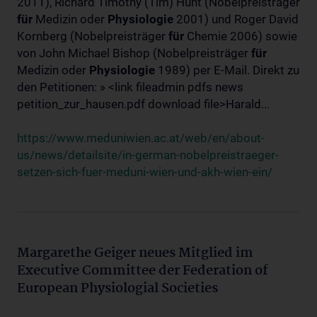
2011), Richard Timothy (Tim) Hunt (Nobelpreisträger
für
Medizin oder
Physiologie
2001) und Roger David
Kornberg (Nobelpreisträger
für
Chemie 2006) sowie
von John Michael Bishop (Nobelpreisträger
für
Medizin oder
Physiologie
1989) per E-Mail. Direkt zu
den Petitionen: » <link fileadmin pdfs news
petition_zur_hausen.pdf download file>Harald...
https://www.meduniwien.ac.at/web/en/about-
us/news/detailsite/in-german-nobelpreistraeger-
setzen-sich-fuer-meduni-wien-und-akh-wien-ein/
Margarethe Geiger neues Mitglied im
Executive Committee der Federation of
European Physiologial Societies