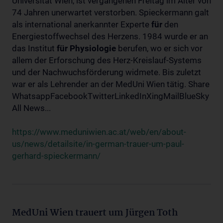
Universität Wien, ist vergangenen Freitag im Alter von
74 Jahren unerwartet verstorben. Spieckermann galt
als international anerkannter Experte
für
den
Energiestoffwechsel des Herzens. 1984 wurde er an
das Institut
für
Physiologie
berufen, wo er sich vor
allem der Erforschung des Herz-Kreislauf-Systems
und der Nachwuchsförderung widmete. Bis zuletzt
war er als Lehrender an der MedUni Wien tätig. Share
WhatsappFacebookTwitterLinkedInXingMailBlueSky
All News...
https://www.meduniwien.ac.at/web/en/about-
us/news/detailsite/in-german-trauer-um-paul-
gerhard-spieckermann/
MedUni Wien trauert um Jürgen Toth