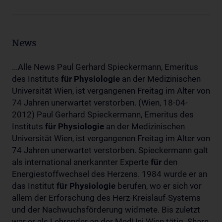
News
...Alle News Paul Gerhard Spieckermann, Emeritus
des Instituts
für
Physiologie
an der Medizinischen
Universität Wien, ist vergangenen Freitag im Alter von
74 Jahren unerwartet verstorben. (Wien, 18-04-
2012) Paul Gerhard Spieckermann, Emeritus des
Instituts
für
Physiologie
an der Medizinischen
Universität Wien, ist vergangenen Freitag im Alter von
74 Jahren unerwartet verstorben. Spieckermann galt
als international anerkannter Experte
für
den
Energiestoffwechsel des Herzens. 1984 wurde er an
das Institut
für
Physiologie
berufen, wo er sich vor
allem der Erforschung des Herz-Kreislauf-Systems
und der Nachwuchsförderung widmete. Bis zuletzt
war er als Lehrender an der MedUni Wien tätig. Share