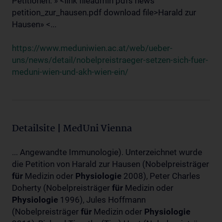
Petitionen: » <link fileadmin pdfs news
petition_zur_hausen.pdf download file>Harald zur
Hausen» <...
https://www.meduniwien.ac.at/web/ueber-
uns/news/detail/nobelpreistraeger-setzen-sich-fuer-
meduni-wien-und-akh-wien-ein/
Detailsite | MedUni Vienna
... Angewandte Immunologie). Unterzeichnet wurde
die Petition von Harald zur Hausen (Nobelpreisträger
für
Medizin oder
Physiologie
2008), Peter Charles
Doherty (Nobelpreisträger
für
Medizin oder
Physiologie
1996), Jules Hoffmann
(Nobelpreisträger
für
Medizin oder
Physiologie