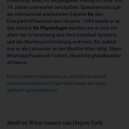
Universität Wien, ist vergangenen Freitag im Alter von
74 Jahren unerwartet verstorben. Spieckermann galt
als international anerkannter Experte
für
den
Energiestoffwechsel des Herzens. 1984 wurde er an
das Institut
für
Physiologie
berufen, wo er sich vor
allem der Erforschung des Herz-Kreislauf-Systems
und der Nachwuchsförderung widmete. Bis zuletzt
war er als Lehrender an der MedUni Wien tätig. Share
WhatsappFacebookTwitterLinkedInXingMailBlueSky
All News...
https://www.meduniwien.ac.at/web/en/about-
us/news/detailsite/in-german-trauer-um-paul-
gerhard-spieckermann/
MedUni Wien trauert um Jürgen Toth