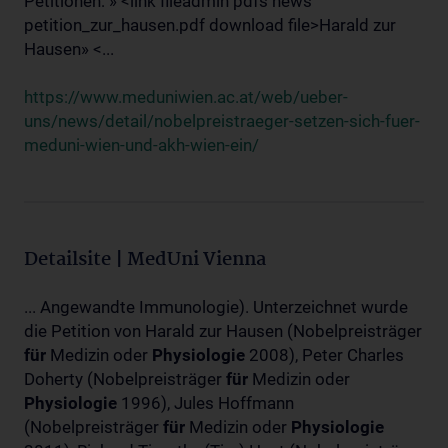
Petitionen: » <link fileadmin pdfs news
petition_zur_hausen.pdf download file>Harald zur
Hausen» <...
https://www.meduniwien.ac.at/web/ueber-
uns/news/detail/nobelpreistraeger-setzen-sich-fuer-
meduni-wien-und-akh-wien-ein/
Detailsite | MedUni Vienna
... Angewandte Immunologie). Unterzeichnet wurde
die Petition von Harald zur Hausen (Nobelpreisträger
für
Medizin oder
Physiologie
2008), Peter Charles
Doherty (Nobelpreisträger
für
Medizin oder
Physiologie
1996), Jules Hoffmann
(Nobelpreisträger
für
Medizin oder
Physiologie