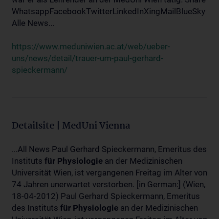
WhatsappFacebookTwitterLinkedInXingMailBlueSky
Alle News...
https://www.meduniwien.ac.at/web/ueber-
uns/news/detail/trauer-um-paul-gerhard-
spieckermann/
Detailsite | MedUni Vienna
...All News Paul Gerhard Spieckermann, Emeritus des
Instituts
für
Physiologie
an der Medizinischen
Universität Wien, ist vergangenen Freitag im Alter von
74 Jahren unerwartet verstorben. [in German:] (Wien,
18-04-2012) Paul Gerhard Spieckermann, Emeritus
des Instituts
für
Physiologie
an der Medizinischen