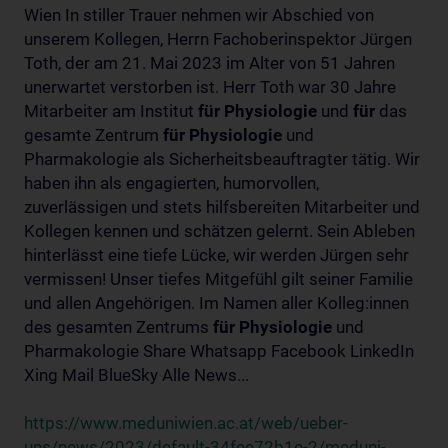
Wien In stiller Trauer nehmen wir Abschied von
unserem Kollegen, Herrn Fachoberinspektor Jürgen
Toth, der am 21. Mai 2023 im Alter von 51 Jahren
unerwartet verstorben ist. Herr Toth war 30 Jahre
Mitarbeiter am Institut
für
Physiologie
und
für
das
gesamte Zentrum
für
Physiologie
und
Pharmakologie als Sicherheitsbeauftragter tätig. Wir
haben ihn als engagierten, humorvollen,
zuverlässigen und stets hilfsbereiten Mitarbeiter und
Kollegen kennen und schätzen gelernt. Sein Ableben
hinterlässt eine tiefe Lücke, wir werden Jürgen sehr
vermissen! Unser tiefes Mitgefühl gilt seiner Familie
und allen Angehörigen. Im Namen aller Kolleg:innen
des gesamten Zentrums
für
Physiologie
und
Pharmakologie Share Whatsapp Facebook LinkedIn
Xing Mail BlueSky Alle News...
https://www.meduniwien.ac.at/web/ueber-
uns/news/2023/default-34fee72b1e-2/meduni-