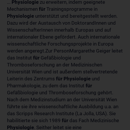
...
Physiologie
zu erweitern, indem geeignete
Mechanismen
für
Trainingsprogramme in
Physiologie
unterstützt und bereitgestellt werden.
Dazu wird der Austausch von DoktorandInnen und
WissenschafterInnen innerhalb Europas und auf
internationaler Ebene gefördert. Auch internationale
wissenschaftliche Forschungsprojekte in Europa
werden angeregt.Zur PersonMargarethe Geiger leitet
das Institut
für
Gefäßbiologie und
Thromboseforschung an der Medizinischen
Universität Wien und ist außerdem stellvertretende
Leiterin des Zentrums
für
Physiologie
und
Pharmakologie, zu dem das Institut
für
Gefäßbiologie und Thromboseforschung gehört.
Nach dem Medizinstudium an der Universität Wien
führte sie ihre wissenschaftliche Ausbildung u.a. an
das Scripps Research Institute (La Jolla, USA). Sie
habilitierte sie sich 1989
für
das Fach Medizinische
Physiologie
. Seither leitet sie eine