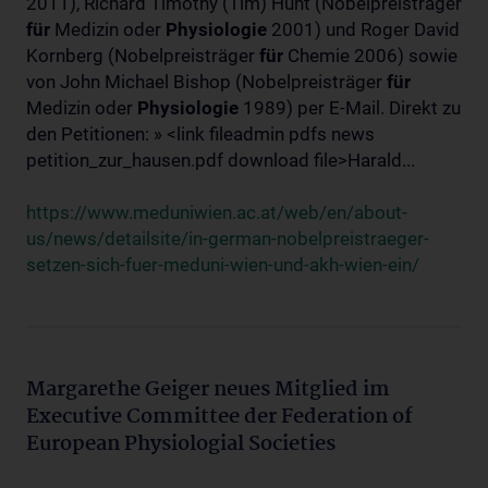
2011), Richard Timothy (Tim) Hunt (Nobelpreisträger
für
Medizin oder
Physiologie
2001) und Roger David
Kornberg (Nobelpreisträger
für
Chemie 2006) sowie
von John Michael Bishop (Nobelpreisträger
für
Medizin oder
Physiologie
1989) per E-Mail. Direkt zu
den Petitionen: » <link fileadmin pdfs news
petition_zur_hausen.pdf download file>Harald...
https://www.meduniwien.ac.at/web/en/about-
us/news/detailsite/in-german-nobelpreistraeger-
setzen-sich-fuer-meduni-wien-und-akh-wien-ein/
Margarethe Geiger neues Mitglied im
Executive Committee der Federation of
European Physiologial Societies