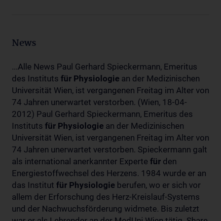
News
...Alle News Paul Gerhard Spieckermann, Emeritus
des Instituts
für
Physiologie
an der Medizinischen
Universität Wien, ist vergangenen Freitag im Alter von
74 Jahren unerwartet verstorben. (Wien, 18-04-
2012) Paul Gerhard Spieckermann, Emeritus des
Instituts
für
Physiologie
an der Medizinischen
Universität Wien, ist vergangenen Freitag im Alter von
74 Jahren unerwartet verstorben. Spieckermann galt
als international anerkannter Experte
für
den
Energiestoffwechsel des Herzens. 1984 wurde er an
das Institut
für
Physiologie
berufen, wo er sich vor
allem der Erforschung des Herz-Kreislauf-Systems
und der Nachwuchsförderung widmete. Bis zuletzt
war er als Lehrender an der MedUni Wien tätig. Share