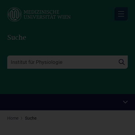
Skip
to
main
content
Suche
Home
Suche