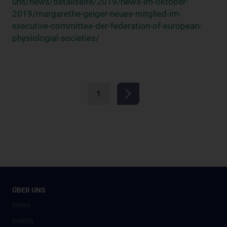
uns/news/detailseite/2019/news-im-oktober-
2019/margarethe-geiger-neues-mitglied-im-
executive-committee-der-federation-of-european-
physiologial-societies/
1
ÜBER UNS
News
Events