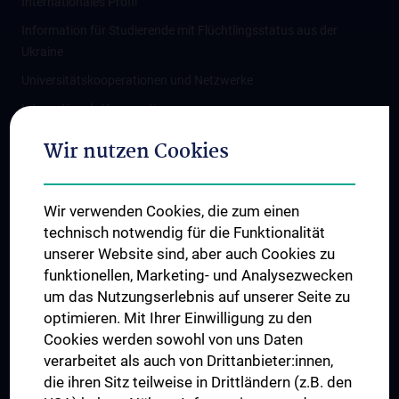
Internationales Profil
Information für Studierende mit Flüchtlingsstatus aus der
Ukraine
Universitätskooperationen und Netzwerke
Internationale Kooperationen
Adjunct Professorships
Wir nutzen Cookies
Student & Staff Exchange
Das KPJ der MedUni Wien
Wir verwenden Cookies, die zum einen
Graduiertentraining
technisch notwendig für die Funktionalität
Dual Career
unserer Website sind, aber auch Cookies zu
funktionellen, Marketing- und Analysezwecken
Trusted Reseach - Research Security - Foreign Interference
um das Nutzungserlebnis auf unserer Seite zu
UNESCO Lehrstuhl für Bioethik
optimieren. Mit Ihrer Einwilligung zu den
MUVI
Cookies werden sowohl von uns Daten
verarbeitet als auch von Drittanbieter:innen,
die ihren Sitz teilweise in Drittländern (z.B. den