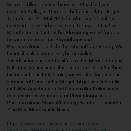
Wien In stiller Trauer nehmen wir Abschied von
unserem Kollegen, Herrn Fachoberinspektor Jürgen
Toth, der am 21. Mai 2023 im Alter von 51 Jahren
unerwartet verstorben ist. Herr Toth war 30 Jahre
Mitarbeiter am Institut
für
Physiologie
und
für
das
gesamte Zentrum
für
Physiologie
und
Pharmakologie als Sicherheitsbeauftragter tätig. Wir
haben ihn als engagierten, humorvollen,
zuverlässigen und stets hilfsbereiten Mitarbeiter und
Kollegen kennen und schätzen gelernt. Sein Ableben
hinterlässt eine tiefe Lücke, wir werden Jürgen sehr
vermissen! Unser tiefes Mitgefühl gilt seiner Familie
und allen Angehörigen. Im Namen aller Kolleg:innen
des gesamten Zentrums
für
Physiologie
und
Pharmakologie Share Whatsapp Facebook LinkedIn
Xing Mail BlueSky Alle News...
https://www.meduniwien.ac.at/web/ueber-
uns/news/2023/default-34fee72b1e-2/meduni-