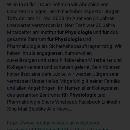
Wien In stiller Trauer nehmen wir Abschied von
unserem Kollegen, Herrn Fachoberinspektor Jürgen
Toth, der am 21. Mai 2023 im Alter von 51 Jahren
unerwartet verstorben ist. Herr Toth war 30 Jahre
Mitarbeiter am Institut
für
Physiologie
und
für
das
gesamte Zentrum
für
Physiologie
und
Pharmakologie als Sicherheitsbeauftragter tätig. Wir
haben ihn als engagierten, humorvollen,
zuverlässigen und stets hilfsbereiten Mitarbeiter und
Kollegen kennen und schätzen gelernt. Sein Ableben
hinterlässt eine tiefe Lücke, wir werden Jürgen sehr
vermissen! Unser tiefes Mitgefühl gilt seiner Familie
und allen Angehörigen. Im Namen aller Kolleg:innen
des gesamten Zentrums
für
Physiologie
und
Pharmakologie Share Whatsapp Facebook LinkedIn
Xing Mail BlueSky Alle News...
https://www.meduniwien.ac.at/web/ueber-
uns/news/2023/default-34fee72b1e-2/meduni-