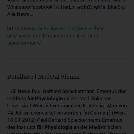
WhatsappFacebookTwitterLinkedInXingMailBlueSky
Alle News...
https://www.meduniwien.ac.at/web/ueber-
uns/news/detail/trauer-um-paul-gerhard-
spieckermann/
Detailsite | MedUni Vienna
...All News Paul Gerhard Spieckermann, Emeritus des
Instituts
für
Physiologie
an der Medizinischen
Universität Wien, ist vergangenen Freitag im Alter von
74 Jahren unerwartet verstorben. [in German:] (Wien,
18-04-2012) Paul Gerhard Spieckermann, Emeritus
des Instituts
für
Physiologie
an der Medizinischen