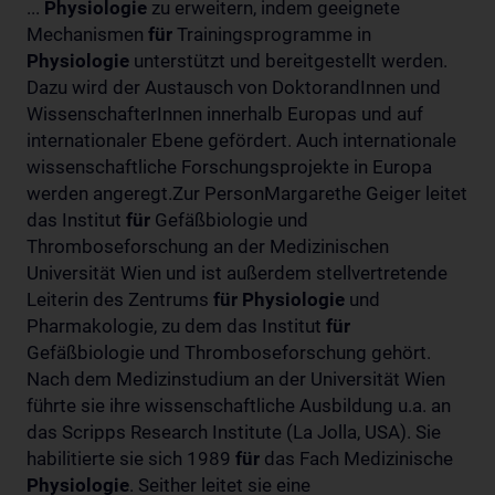
...
Physiologie
zu erweitern, indem geeignete
Mechanismen
für
Trainingsprogramme in
Physiologie
unterstützt und bereitgestellt werden.
Dazu wird der Austausch von DoktorandInnen und
WissenschafterInnen innerhalb Europas und auf
internationaler Ebene gefördert. Auch internationale
wissenschaftliche Forschungsprojekte in Europa
werden angeregt.Zur PersonMargarethe Geiger leitet
das Institut
für
Gefäßbiologie und
Thromboseforschung an der Medizinischen
Universität Wien und ist außerdem stellvertretende
Leiterin des Zentrums
für
Physiologie
und
Pharmakologie, zu dem das Institut
für
Gefäßbiologie und Thromboseforschung gehört.
Nach dem Medizinstudium an der Universität Wien
führte sie ihre wissenschaftliche Ausbildung u.a. an
das Scripps Research Institute (La Jolla, USA). Sie
habilitierte sie sich 1989
für
das Fach Medizinische
Physiologie
. Seither leitet sie eine