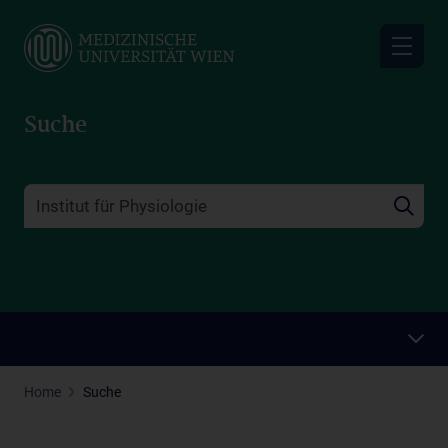
Skip
to
main
content
Suche
Home
Suche