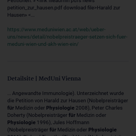
Petitionen: » <link fileadmin pdfs news
petition_zur_hausen.pdf download file>Harald zur
Hausen» <...
https://www.meduniwien.ac.at/web/ueber-
uns/news/detail/nobelpreistraeger-setzen-sich-fuer-
meduni-wien-und-akh-wien-ein/
Detailsite | MedUni Vienna
... Angewandte Immunologie). Unterzeichnet wurde
die Petition von Harald zur Hausen (Nobelpreisträger
für
Medizin oder
Physiologie
2008), Peter Charles
Doherty (Nobelpreisträger
für
Medizin oder
Physiologie
1996), Jules Hoffmann
(Nobelpreisträger
für
Medizin oder
Physiologie