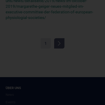
uns/news/detailseite/2019/news-im-oktober-
2019/margarethe-geiger-neues-mitglied-im-
executive-committee-der-federation-of-european-
physiologial-societies/
1
ÜBER UNS
News
Events