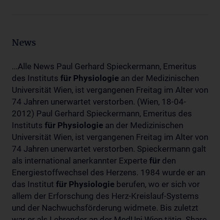
News
...Alle News Paul Gerhard Spieckermann, Emeritus
des Instituts
für
Physiologie
an der Medizinischen
Universität Wien, ist vergangenen Freitag im Alter von
74 Jahren unerwartet verstorben. (Wien, 18-04-
2012) Paul Gerhard Spieckermann, Emeritus des
Instituts
für
Physiologie
an der Medizinischen
Universität Wien, ist vergangenen Freitag im Alter von
74 Jahren unerwartet verstorben. Spieckermann galt
als international anerkannter Experte
für
den
Energiestoffwechsel des Herzens. 1984 wurde er an
das Institut
für
Physiologie
berufen, wo er sich vor
allem der Erforschung des Herz-Kreislauf-Systems
und der Nachwuchsförderung widmete. Bis zuletzt
war er als Lehrender an der MedUni Wien tätig. Share