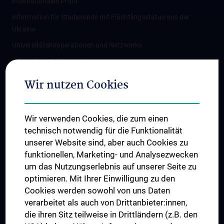
Internationales Profil
Information für Studierende mit Flüchtlingsstatus aus der
Ukraine
Universitätskooperationen und Netzwerke
Internationale Kooperationen
Adjunct Professorships
Wir nutzen Cookies
Student & Staff Exchange
Das KPJ der MedUni Wien
Wir verwenden Cookies, die zum einen
Graduiertentraining
technisch notwendig für die Funktionalität
Dual Career
unserer Website sind, aber auch Cookies zu
funktionellen, Marketing- und Analysezwecken
Trusted Reseach - Research Security - Foreign Interference
um das Nutzungserlebnis auf unserer Seite zu
UNESCO Lehrstuhl für Bioethik
optimieren. Mit Ihrer Einwilligung zu den
MUVI
Cookies werden sowohl von uns Daten
verarbeitet als auch von Drittanbieter:innen,
die ihren Sitz teilweise in Drittländern (z.B. den