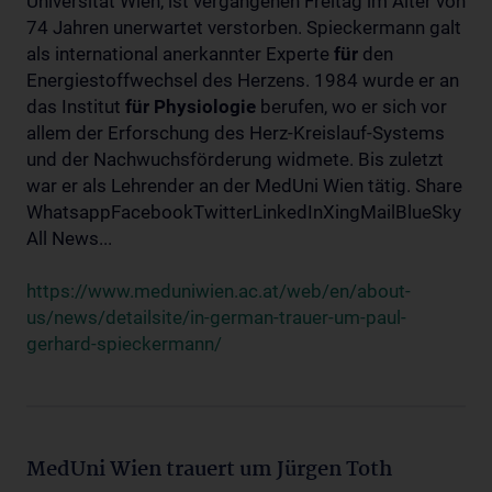
Universität Wien, ist vergangenen Freitag im Alter von
74 Jahren unerwartet verstorben. Spieckermann galt
als international anerkannter Experte
für
den
Energiestoffwechsel des Herzens. 1984 wurde er an
das Institut
für
Physiologie
berufen, wo er sich vor
allem der Erforschung des Herz-Kreislauf-Systems
und der Nachwuchsförderung widmete. Bis zuletzt
war er als Lehrender an der MedUni Wien tätig. Share
WhatsappFacebookTwitterLinkedInXingMailBlueSky
All News...
https://www.meduniwien.ac.at/web/en/about-
us/news/detailsite/in-german-trauer-um-paul-
gerhard-spieckermann/
MedUni Wien trauert um Jürgen Toth