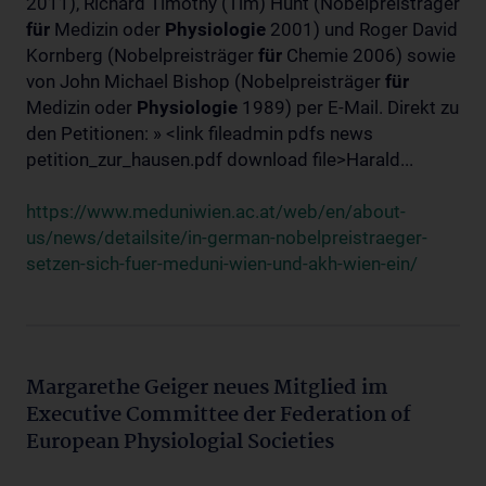
2011), Richard Timothy (Tim) Hunt (Nobelpreisträger
für
Medizin oder
Physiologie
2001) und Roger David
Kornberg (Nobelpreisträger
für
Chemie 2006) sowie
von John Michael Bishop (Nobelpreisträger
für
Medizin oder
Physiologie
1989) per E-Mail. Direkt zu
den Petitionen: » <link fileadmin pdfs news
petition_zur_hausen.pdf download file>Harald...
https://www.meduniwien.ac.at/web/en/about-
us/news/detailsite/in-german-nobelpreistraeger-
setzen-sich-fuer-meduni-wien-und-akh-wien-ein/
Margarethe Geiger neues Mitglied im
Executive Committee der Federation of
European Physiologial Societies