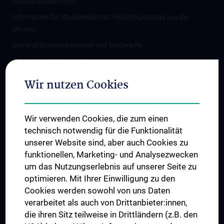
Internationales Profil
Information für Studierende mit Flüchtlingsstatus aus der
Ukraine
Universitätskooperationen und Netzwerke
Internationale Kooperationen
Adjunct Professorships
Wir nutzen Cookies
Student & Staff Exchange
Das KPJ der MedUni Wien
Wir verwenden Cookies, die zum einen
Graduiertentraining
technisch notwendig für die Funktionalität
Dual Career
unserer Website sind, aber auch Cookies zu
funktionellen, Marketing- und Analysezwecken
Trusted Reseach - Research Security - Foreign Interference
um das Nutzungserlebnis auf unserer Seite zu
UNESCO Lehrstuhl für Bioethik
optimieren. Mit Ihrer Einwilligung zu den
MUVI
Cookies werden sowohl von uns Daten
verarbeitet als auch von Drittanbieter:innen,
die ihren Sitz teilweise in Drittländern (z.B. den