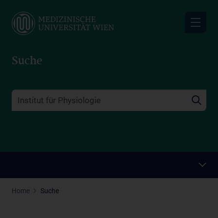
Skip
to
main
content
Suche
Home
Suche