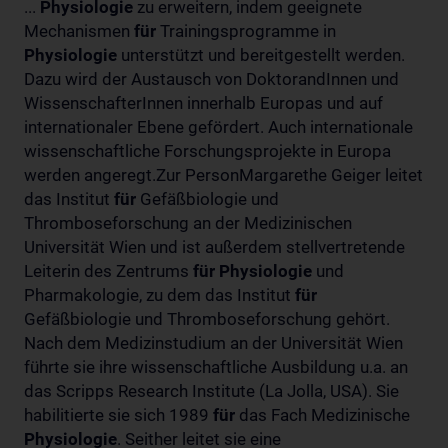
...
Physiologie
zu erweitern, indem geeignete
Mechanismen
für
Trainingsprogramme in
Physiologie
unterstützt und bereitgestellt werden.
Dazu wird der Austausch von DoktorandInnen und
WissenschafterInnen innerhalb Europas und auf
internationaler Ebene gefördert. Auch internationale
wissenschaftliche Forschungsprojekte in Europa
werden angeregt.Zur PersonMargarethe Geiger leitet
das Institut
für
Gefäßbiologie und
Thromboseforschung an der Medizinischen
Universität Wien und ist außerdem stellvertretende
Leiterin des Zentrums
für
Physiologie
und
Pharmakologie, zu dem das Institut
für
Gefäßbiologie und Thromboseforschung gehört.
Nach dem Medizinstudium an der Universität Wien
führte sie ihre wissenschaftliche Ausbildung u.a. an
das Scripps Research Institute (La Jolla, USA). Sie
habilitierte sie sich 1989
für
das Fach Medizinische
Physiologie
. Seither leitet sie eine