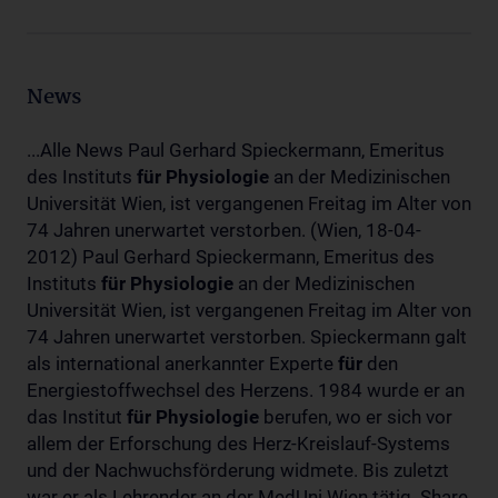
News
...Alle News Paul Gerhard Spieckermann, Emeritus
des Instituts
für
Physiologie
an der Medizinischen
Universität Wien, ist vergangenen Freitag im Alter von
74 Jahren unerwartet verstorben. (Wien, 18-04-
2012) Paul Gerhard Spieckermann, Emeritus des
Instituts
für
Physiologie
an der Medizinischen
Universität Wien, ist vergangenen Freitag im Alter von
74 Jahren unerwartet verstorben. Spieckermann galt
als international anerkannter Experte
für
den
Energiestoffwechsel des Herzens. 1984 wurde er an
das Institut
für
Physiologie
berufen, wo er sich vor
allem der Erforschung des Herz-Kreislauf-Systems
und der Nachwuchsförderung widmete. Bis zuletzt
war er als Lehrender an der MedUni Wien tätig. Share