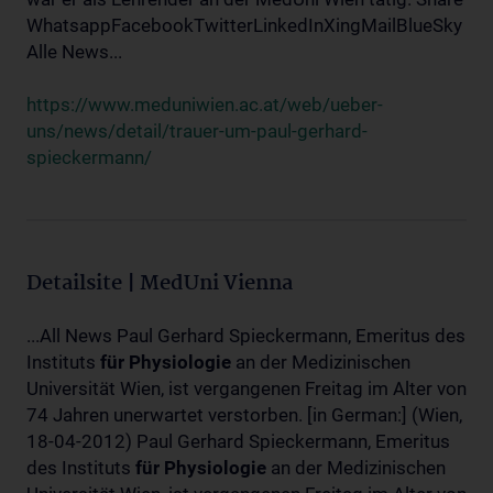
WhatsappFacebookTwitterLinkedInXingMailBlueSky
Alle News...
https://www.meduniwien.ac.at/web/ueber-
uns/news/detail/trauer-um-paul-gerhard-
spieckermann/
Detailsite | MedUni Vienna
...All News Paul Gerhard Spieckermann, Emeritus des
Instituts
für
Physiologie
an der Medizinischen
Universität Wien, ist vergangenen Freitag im Alter von
74 Jahren unerwartet verstorben. [in German:] (Wien,
18-04-2012) Paul Gerhard Spieckermann, Emeritus
des Instituts
für
Physiologie
an der Medizinischen