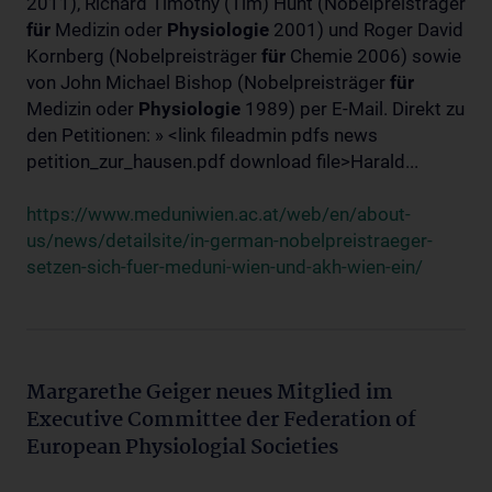
2011), Richard Timothy (Tim) Hunt (Nobelpreisträger
für
Medizin oder
Physiologie
2001) und Roger David
Kornberg (Nobelpreisträger
für
Chemie 2006) sowie
von John Michael Bishop (Nobelpreisträger
für
Medizin oder
Physiologie
1989) per E-Mail. Direkt zu
den Petitionen: » <link fileadmin pdfs news
petition_zur_hausen.pdf download file>Harald...
https://www.meduniwien.ac.at/web/en/about-
us/news/detailsite/in-german-nobelpreistraeger-
setzen-sich-fuer-meduni-wien-und-akh-wien-ein/
Margarethe Geiger neues Mitglied im
Executive Committee der Federation of
European Physiologial Societies