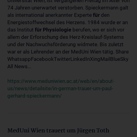
Universität Wien, ist vergangenen Freitag im Alter von
74 Jahren unerwartet verstorben. Spieckermann galt
als international anerkannter Experte
für
den
Energiestoffwechsel des Herzens. 1984 wurde er an
das Institut
für
Physiologie
berufen, wo er sich vor
allem der Erforschung des Herz-Kreislauf-Systems
und der Nachwuchsförderung widmete. Bis zuletzt
war er als Lehrender an der MedUni Wien tätig. Share
WhatsappFacebookTwitterLinkedInXingMailBlueSky
All News...
https://www.meduniwien.ac.at/web/en/about-
us/news/detailsite/in-german-trauer-um-paul-
gerhard-spieckermann/
MedUni Wien trauert um Jürgen Toth