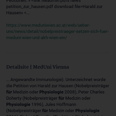
Petitionen: » <link fileadmin pdfs news
petition_zur_hausen.pdf download file>Harald zur
Hausen» <...
https://www.meduniwien.ac.at/web/ueber-
uns/news/detail/nobelpreistraeger-setzen-sich-fuer-
meduni-wien-und-akh-wien-ein/
Detailsite | MedUni Vienna
... Angewandte Immunologie). Unterzeichnet wurde
die Petition von Harald zur Hausen (Nobelpreisträger
für
Medizin oder
Physiologie
2008), Peter Charles
Doherty (Nobelpreisträger
für
Medizin oder
Physiologie
1996), Jules Hoffmann
(Nobelpreisträger
für
Medizin oder
Physiologie