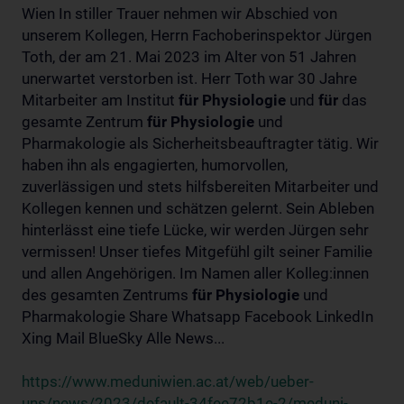
Wien In stiller Trauer nehmen wir Abschied von
unserem Kollegen, Herrn Fachoberinspektor Jürgen
Toth, der am 21. Mai 2023 im Alter von 51 Jahren
unerwartet verstorben ist. Herr Toth war 30 Jahre
Mitarbeiter am Institut
für
Physiologie
und
für
das
gesamte Zentrum
für
Physiologie
und
Pharmakologie als Sicherheitsbeauftragter tätig. Wir
haben ihn als engagierten, humorvollen,
zuverlässigen und stets hilfsbereiten Mitarbeiter und
Kollegen kennen und schätzen gelernt. Sein Ableben
hinterlässt eine tiefe Lücke, wir werden Jürgen sehr
vermissen! Unser tiefes Mitgefühl gilt seiner Familie
und allen Angehörigen. Im Namen aller Kolleg:innen
des gesamten Zentrums
für
Physiologie
und
Pharmakologie Share Whatsapp Facebook LinkedIn
Xing Mail BlueSky Alle News...
https://www.meduniwien.ac.at/web/ueber-
uns/news/2023/default-34fee72b1e-2/meduni-