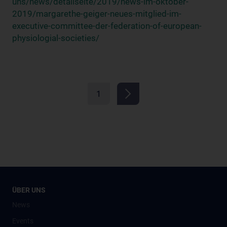
uns/news/detailseite/2019/news-im-oktober-
2019/margarethe-geiger-neues-mitglied-im-
executive-committee-der-federation-of-european-
physiologial-societies/
1
ÜBER UNS
News
Events