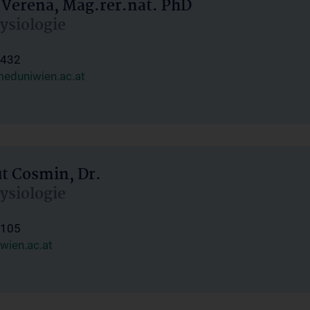
 Verena, Mag.rer.nat. PhD
hysiologie
1432
eduniwien.ac.at
ut Cosmin, Dr.
hysiologie
1105
wien.ac.at