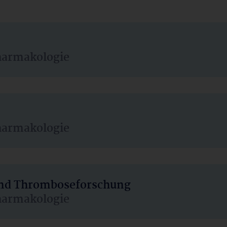
harmakologie
harmakologie
 und Thromboseforschung
harmakologie