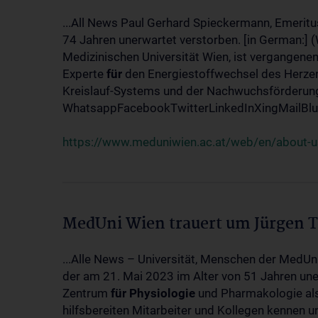
...All News Paul Gerhard Spieckermann, Emeritu
74 Jahren unerwartet verstorben. [in German:] 
Medizinischen Universität Wien, ist vergangenen
Experte
für
den Energiestoffwechsel des Herzen
Kreislauf-Systems und der Nachwuchsförderung w
WhatsappFacebookTwitterLinkedInXingMailBlue
https://www.meduniwien.ac.at/web/en/about-us
MedUni Wien trauert um Jürgen 
...Alle News – Universität, Menschen der MedUn
der am 21. Mai 2023 im Alter von 51 Jahren uner
Zentrum
für
Physiologie
und Pharmakologie als 
hilfsbereiten Mitarbeiter und Kollegen kennen u