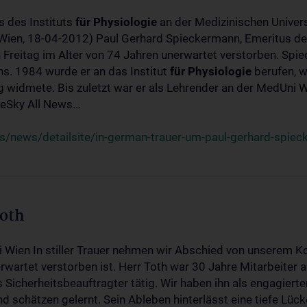
s des Instituts
für
Physiologie
an der Medizinischen Univers
(Wien, 18-04-2012) Paul Gerhard Spieckermann, Emeritus de
 Freitag im Alter von 74 Jahren unerwartet verstorben. Spie
s. 1984 wurde er an das Institut
für
Physiologie
berufen, w
idmete. Bis zuletzt war er als Lehrender an der MedUni Wi
Sky All News...
/news/detailsite/in-german-trauer-um-paul-gerhard-spie
Toth
i Wien In stiller Trauer nehmen wir Abschied von unserem K
wartet verstorben ist. Herr Toth war 30 Jahre Mitarbeiter a
Sicherheitsbeauftragter tätig. Wir haben ihn als engagierte
nd schätzen gelernt. Sein Ableben hinterlässt eine tiefe Lüc