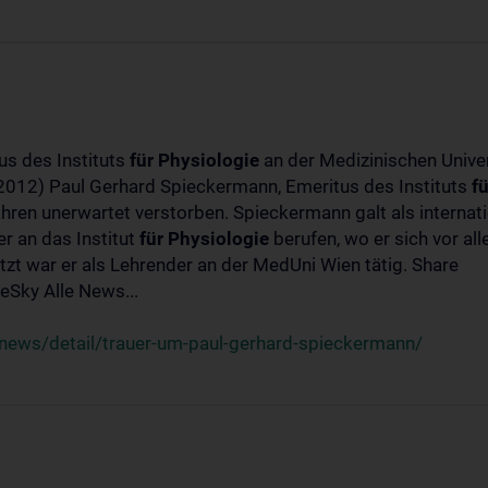
us des Instituts
für
Physiologie
an der Medizinischen Univer
-2012) Paul Gerhard Spieckermann, Emeritus des Instituts
fü
ahren unerwartet verstorben. Spieckermann galt als interna
r an das Institut
für
Physiologie
berufen, wo er sich vor a
t war er als Lehrender an der MedUni Wien tätig. Share
Sky Alle News...
news/detail/trauer-um-paul-gerhard-spieckermann/