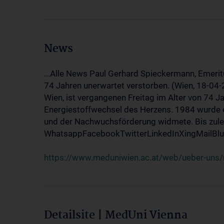
News
...Alle News Paul Gerhard Spieckermann, Emerit
74 Jahren unerwartet verstorben. (Wien, 18-04
Wien, ist vergangenen Freitag im Alter von 74 J
Energiestoffwechsel des Herzens. 1984 wurde e
und der Nachwuchsförderung widmete. Bis zuletz
WhatsappFacebookTwitterLinkedInXingMailBlue
https://www.meduniwien.ac.at/web/ueber-uns/
Detailsite | MedUni Vienna