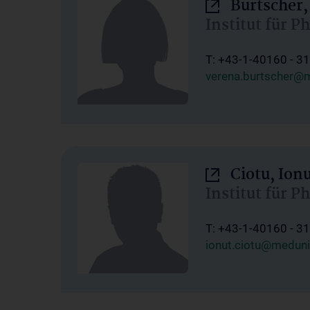
Burtscher,
Institut für P
T: +43-1-40160 - 3
verena.burtscher@m
Ciotu, Ion
Institut für P
T: +43-1-40160 - 3
ionut.ciotu@meduni