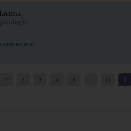
artina,
hysiologie
duniwien.ac.at
1
2
3
4
5
…
11