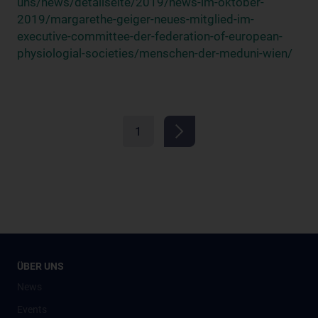
uns/news/detailseite/2019/news-im-oktober-
2019/margarethe-geiger-neues-mitglied-im-
executive-committee-der-federation-of-european-
physiologial-societies/menschen-der-meduni-wien/
1
ÜBER UNS
News
Events