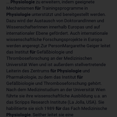
...
Physiologie
zu erweitern, indem geeignete
Mechanismen
für
Trainingsprogramme in
Physiologie
unterstützt und bereitgestellt werden.
Dazu wird der Austausch von DoktorandInnen und
WissenschafterInnen innerhalb Europas und auf
internationaler Ebene gefördert. Auch internationale
wissenschaftliche Forschungsprojekte in Europa
werden angeregt.Zur PersonMargarethe Geiger leitet
das Institut
für
Gefäßbiologie und
Thromboseforschung an der Medizinischen
Universität Wien und ist außerdem stellvertretende
Leiterin des Zentrums
für
Physiologie
und
Pharmakologie, zu dem das Institut
für
Gefäßbiologie und Thromboseforschung gehört.
Nach dem Medizinstudium an der Universität Wien
führte sie ihre wissenschaftliche Ausbildung u.a. an
das Scripps Research Institute (La Jolla, USA). Sie
habilitierte sie sich 1989
für
das Fach Medizinische
Physiologie
. Seither leitet sie eine