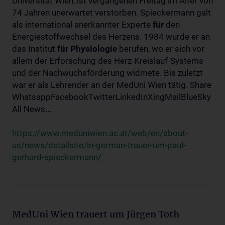
Universität Wien, ist vergangenen Freitag im Alter von
74 Jahren unerwartet verstorben. Spieckermann galt
als international anerkannter Experte
für
den
Energiestoffwechsel des Herzens. 1984 wurde er an
das Institut
für
Physiologie
berufen, wo er sich vor
allem der Erforschung des Herz-Kreislauf-Systems
und der Nachwuchsförderung widmete. Bis zuletzt
war er als Lehrender an der MedUni Wien tätig. Share
WhatsappFacebookTwitterLinkedInXingMailBlueSky
All News...
https://www.meduniwien.ac.at/web/en/about-
us/news/detailsite/in-german-trauer-um-paul-
gerhard-spieckermann/
MedUni Wien trauert um Jürgen Toth