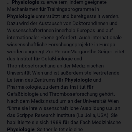
...
Physiologie
zu erweitern, indem geeignete
Mechanismen
für
Trainingsprogramme in
Physiologie
unterstützt und bereitgestellt werden.
Dazu wird der Austausch von DoktorandInnen und
WissenschafterInnen innerhalb Europas und auf
internationaler Ebene gefördert. Auch internationale
wissenschaftliche Forschungsprojekte in Europa
werden angeregt.Zur PersonMargarethe Geiger leitet
das Institut
für
Gefäßbiologie und
Thromboseforschung an der Medizinischen
Universität Wien und ist außerdem stellvertretende
Leiterin des Zentrums
für
Physiologie
und
Pharmakologie, zu dem das Institut
für
Gefäßbiologie und Thromboseforschung gehört.
Nach dem Medizinstudium an der Universität Wien
führte sie ihre wissenschaftliche Ausbildung u.a. an
das Scripps Research Institute (La Jolla, USA). Sie
habilitierte sie sich 1989
für
das Fach Medizinische
Physiologie
. Seither leitet sie eine