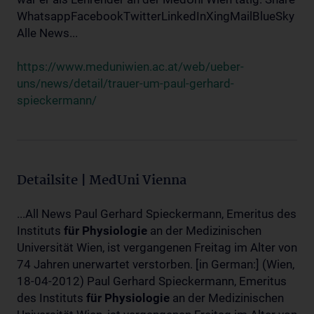
WhatsappFacebookTwitterLinkedInXingMailBlueSky
Alle News...
https://www.meduniwien.ac.at/web/ueber-
uns/news/detail/trauer-um-paul-gerhard-
spieckermann/
Detailsite | MedUni Vienna
...All News Paul Gerhard Spieckermann, Emeritus des
Instituts
für
Physiologie
an der Medizinischen
Universität Wien, ist vergangenen Freitag im Alter von
74 Jahren unerwartet verstorben. [in German:] (Wien,
18-04-2012) Paul Gerhard Spieckermann, Emeritus
des Instituts
für
Physiologie
an der Medizinischen