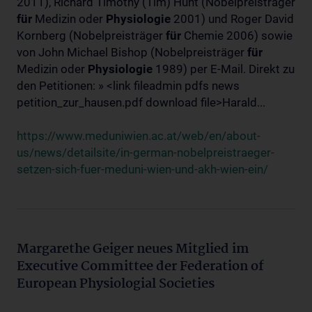
2011), Richard Timothy (Tim) Hunt (Nobelpreisträger
für
Medizin oder
Physiologie
2001) und Roger David
Kornberg (Nobelpreisträger
für
Chemie 2006) sowie
von John Michael Bishop (Nobelpreisträger
für
Medizin oder
Physiologie
1989) per E-Mail. Direkt zu
den Petitionen: » <link fileadmin pdfs news
petition_zur_hausen.pdf download file>Harald...
https://www.meduniwien.ac.at/web/en/about-
us/news/detailsite/in-german-nobelpreistraeger-
setzen-sich-fuer-meduni-wien-und-akh-wien-ein/
Margarethe Geiger neues Mitglied im
Executive Committee der Federation of
European Physiologial Societies