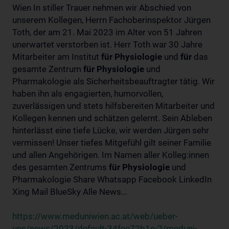
Wien In stiller Trauer nehmen wir Abschied von
unserem Kollegen, Herrn Fachoberinspektor Jürgen
Toth, der am 21. Mai 2023 im Alter von 51 Jahren
unerwartet verstorben ist. Herr Toth war 30 Jahre
Mitarbeiter am Institut
für
Physiologie
und
für
das
gesamte Zentrum
für
Physiologie
und
Pharmakologie als Sicherheitsbeauftragter tätig. Wir
haben ihn als engagierten, humorvollen,
zuverlässigen und stets hilfsbereiten Mitarbeiter und
Kollegen kennen und schätzen gelernt. Sein Ableben
hinterlässt eine tiefe Lücke, wir werden Jürgen sehr
vermissen! Unser tiefes Mitgefühl gilt seiner Familie
und allen Angehörigen. Im Namen aller Kolleg:innen
des gesamten Zentrums
für
Physiologie
und
Pharmakologie Share Whatsapp Facebook LinkedIn
Xing Mail BlueSky Alle News...
https://www.meduniwien.ac.at/web/ueber-
uns/news/2023/default-34fee72b1e-2/meduni-