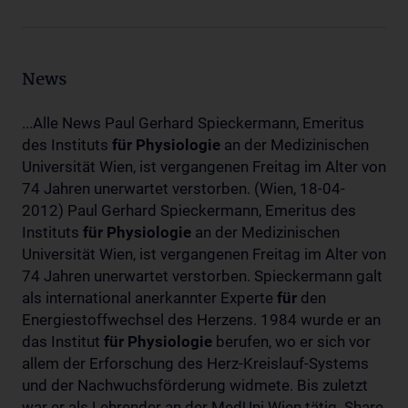
News
...Alle News Paul Gerhard Spieckermann, Emeritus
des Instituts
für
Physiologie
an der Medizinischen
Universität Wien, ist vergangenen Freitag im Alter von
74 Jahren unerwartet verstorben. (Wien, 18-04-
2012) Paul Gerhard Spieckermann, Emeritus des
Instituts
für
Physiologie
an der Medizinischen
Universität Wien, ist vergangenen Freitag im Alter von
74 Jahren unerwartet verstorben. Spieckermann galt
als international anerkannter Experte
für
den
Energiestoffwechsel des Herzens. 1984 wurde er an
das Institut
für
Physiologie
berufen, wo er sich vor
allem der Erforschung des Herz-Kreislauf-Systems
und der Nachwuchsförderung widmete. Bis zuletzt
war er als Lehrender an der MedUni Wien tätig. Share