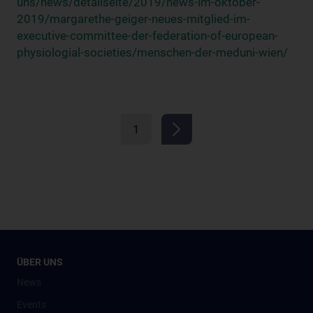
uns/news/detailseite/2019/news-im-oktober-
2019/margarethe-geiger-neues-mitglied-im-
executive-committee-der-federation-of-european-
physiologial-societies/menschen-der-meduni-wien/
1
ÜBER UNS
News
Events