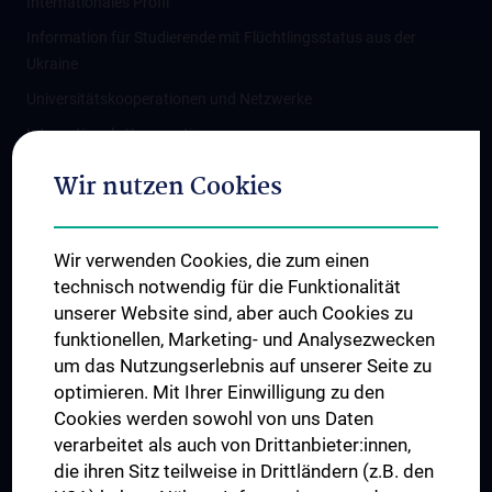
Internationales Profil
Information für Studierende mit Flüchtlingsstatus aus der
Ukraine
Universitätskooperationen und Netzwerke
Internationale Kooperationen
Adjunct Professorships
Wir nutzen Cookies
Student & Staff Exchange
Das KPJ der MedUni Wien
Wir verwenden Cookies, die zum einen
Graduiertentraining
technisch notwendig für die Funktionalität
Dual Career
unserer Website sind, aber auch Cookies zu
funktionellen, Marketing- und Analysezwecken
Trusted Reseach - Research Security - Foreign Interference
um das Nutzungserlebnis auf unserer Seite zu
UNESCO Lehrstuhl für Bioethik
optimieren. Mit Ihrer Einwilligung zu den
MUVI
Cookies werden sowohl von uns Daten
verarbeitet als auch von Drittanbieter:innen,
die ihren Sitz teilweise in Drittländern (z.B. den