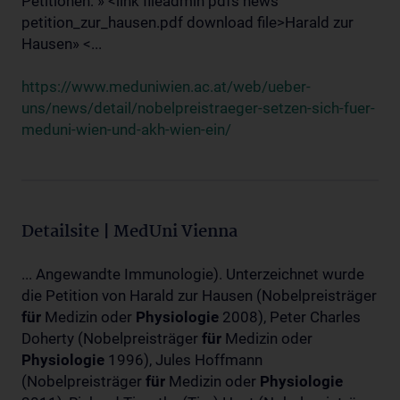
Petitionen: » <link fileadmin pdfs news
petition_zur_hausen.pdf download file>Harald zur
Hausen» <...
https://www.meduniwien.ac.at/web/ueber-
uns/news/detail/nobelpreistraeger-setzen-sich-fuer-
meduni-wien-und-akh-wien-ein/
Detailsite | MedUni Vienna
... Angewandte Immunologie). Unterzeichnet wurde
die Petition von Harald zur Hausen (Nobelpreisträger
für
Medizin oder
Physiologie
2008), Peter Charles
Doherty (Nobelpreisträger
für
Medizin oder
Physiologie
1996), Jules Hoffmann
(Nobelpreisträger
für
Medizin oder
Physiologie