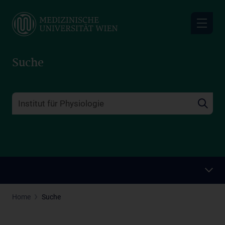
Skip
to
main
content
Suche
Home
Suche