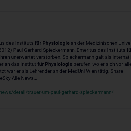
us des Instituts
für
Physiologie
an der Medizinischen Univer
-2012) Paul Gerhard Spieckermann, Emeritus des Instituts
fü
ahren unerwartet verstorben. Spieckermann galt als interna
r an das Institut
für
Physiologie
berufen, wo er sich vor a
t war er als Lehrender an der MedUni Wien tätig. Share
Sky Alle News...
news/detail/trauer-um-paul-gerhard-spieckermann/