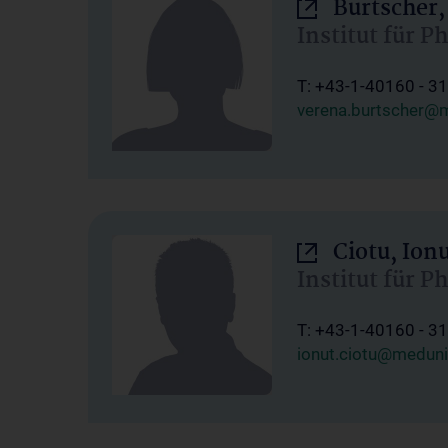
Burtscher,
Institut für P
T: +43-1-40160 - 3
verena.burtscher@m
Ciotu, Ion
Institut für P
T: +43-1-40160 - 3
ionut.ciotu@meduni