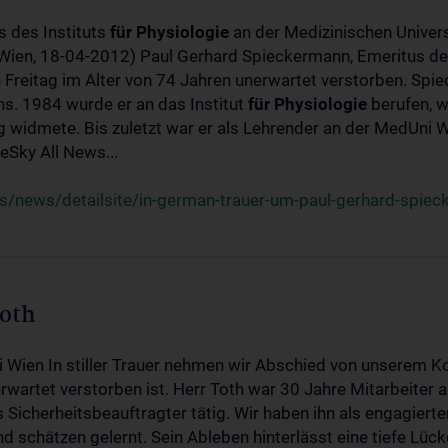
s des Instituts
für
Physiologie
an der Medizinischen Univers
(Wien, 18-04-2012) Paul Gerhard Spieckermann, Emeritus de
 Freitag im Alter von 74 Jahren unerwartet verstorben. Spie
s. 1984 wurde er an das Institut
für
Physiologie
berufen, w
idmete. Bis zuletzt war er als Lehrender an der MedUni Wi
Sky All News...
/news/detailsite/in-german-trauer-um-paul-gerhard-spie
Toth
i Wien In stiller Trauer nehmen wir Abschied von unserem K
wartet verstorben ist. Herr Toth war 30 Jahre Mitarbeiter a
Sicherheitsbeauftragter tätig. Wir haben ihn als engagierte
nd schätzen gelernt. Sein Ableben hinterlässt eine tiefe Lüc