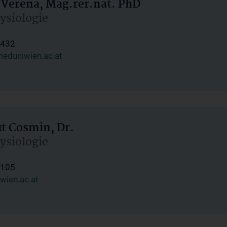
 Verena, Mag.rer.nat. PhD
hysiologie
1432
eduniwien.ac.at
ut Cosmin, Dr.
hysiologie
1105
wien.ac.at