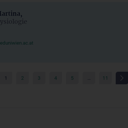
artina,
hysiologie
duniwien.ac.at
1
2
3
4
5
…
11