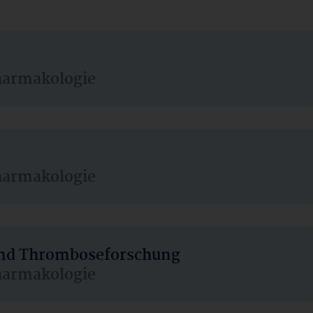
harmakologie
harmakologie
 und Thromboseforschung
harmakologie