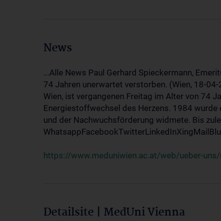
News
...Alle News Paul Gerhard Spieckermann, Emerit
74 Jahren unerwartet verstorben. (Wien, 18-04
Wien, ist vergangenen Freitag im Alter von 74 J
Energiestoffwechsel des Herzens. 1984 wurde e
und der Nachwuchsförderung widmete. Bis zuletz
WhatsappFacebookTwitterLinkedInXingMailBlue
https://www.meduniwien.ac.at/web/ueber-uns/
Detailsite | MedUni Vienna