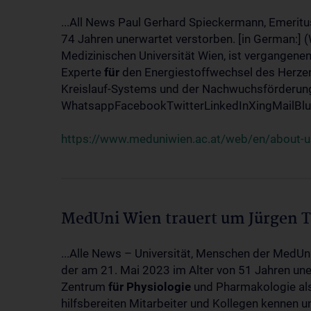
...All News Paul Gerhard Spieckermann, Emeritu
74 Jahren unerwartet verstorben. [in German:] 
Medizinischen Universität Wien, ist vergangenen
Experte
für
den Energiestoffwechsel des Herzen
Kreislauf-Systems und der Nachwuchsförderung w
WhatsappFacebookTwitterLinkedInXingMailBlue
https://www.meduniwien.ac.at/web/en/about-us
MedUni Wien trauert um Jürgen 
...Alle News – Universität, Menschen der MedUn
der am 21. Mai 2023 im Alter von 51 Jahren uner
Zentrum
für
Physiologie
und Pharmakologie als 
hilfsbereiten Mitarbeiter und Kollegen kennen u