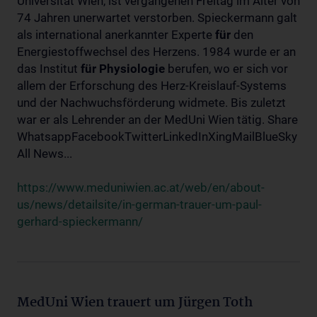
Universität Wien, ist vergangenen Freitag im Alter von
74 Jahren unerwartet verstorben. Spieckermann galt
als international anerkannter Experte
für
den
Energiestoffwechsel des Herzens. 1984 wurde er an
das Institut
für
Physiologie
berufen, wo er sich vor
allem der Erforschung des Herz-Kreislauf-Systems
und der Nachwuchsförderung widmete. Bis zuletzt
war er als Lehrender an der MedUni Wien tätig. Share
WhatsappFacebookTwitterLinkedInXingMailBlueSky
All News...
https://www.meduniwien.ac.at/web/en/about-
us/news/detailsite/in-german-trauer-um-paul-
gerhard-spieckermann/
MedUni Wien trauert um Jürgen Toth