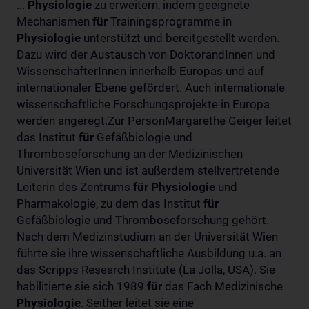
...
Physiologie
zu erweitern, indem geeignete
Mechanismen
für
Trainingsprogramme in
Physiologie
unterstützt und bereitgestellt werden.
Dazu wird der Austausch von DoktorandInnen und
WissenschafterInnen innerhalb Europas und auf
internationaler Ebene gefördert. Auch internationale
wissenschaftliche Forschungsprojekte in Europa
werden angeregt.Zur PersonMargarethe Geiger leitet
das Institut
für
Gefäßbiologie und
Thromboseforschung an der Medizinischen
Universität Wien und ist außerdem stellvertretende
Leiterin des Zentrums
für
Physiologie
und
Pharmakologie, zu dem das Institut
für
Gefäßbiologie und Thromboseforschung gehört.
Nach dem Medizinstudium an der Universität Wien
führte sie ihre wissenschaftliche Ausbildung u.a. an
das Scripps Research Institute (La Jolla, USA). Sie
habilitierte sie sich 1989
für
das Fach Medizinische
Physiologie
. Seither leitet sie eine