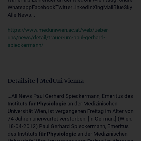
WhatsappFacebookTwitterLinkedInXingMailBlueSky
Alle News...
https://www.meduniwien.ac.at/web/ueber-
uns/news/detail/trauer-um-paul-gerhard-
spieckermann/
Detailsite | MedUni Vienna
...All News Paul Gerhard Spieckermann, Emeritus des
Instituts
für
Physiologie
an der Medizinischen
Universität Wien, ist vergangenen Freitag im Alter von
74 Jahren unerwartet verstorben. [in German:] (Wien,
18-04-2012) Paul Gerhard Spieckermann, Emeritus
des Instituts
für
Physiologie
an der Medizinischen