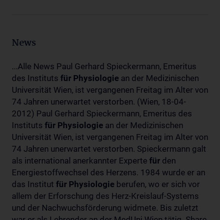
News
...Alle News Paul Gerhard Spieckermann, Emeritus
des Instituts
für
Physiologie
an der Medizinischen
Universität Wien, ist vergangenen Freitag im Alter von
74 Jahren unerwartet verstorben. (Wien, 18-04-
2012) Paul Gerhard Spieckermann, Emeritus des
Instituts
für
Physiologie
an der Medizinischen
Universität Wien, ist vergangenen Freitag im Alter von
74 Jahren unerwartet verstorben. Spieckermann galt
als international anerkannter Experte
für
den
Energiestoffwechsel des Herzens. 1984 wurde er an
das Institut
für
Physiologie
berufen, wo er sich vor
allem der Erforschung des Herz-Kreislauf-Systems
und der Nachwuchsförderung widmete. Bis zuletzt
war er als Lehrender an der MedUni Wien tätig. Share