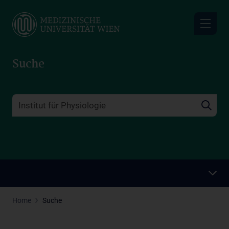
Skip
to
main
content
Suche
Home
Suche