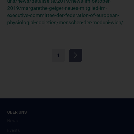
uns/news/detailseite/2019/news-im-oktober-
2019/margarethe-geiger-neues-mitglied-im-
executive-committee-der-federation-of-european-
physiologial-societies/menschen-der-meduni-wien/
1
ÜBER UNS
News
Events