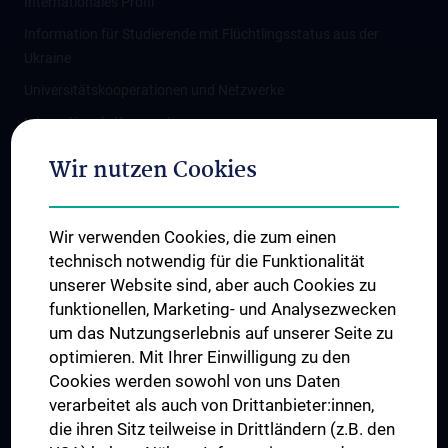
Internationales Profil
Information für Studierende mit Flüchtlingsstatus aus der
Ukraine
Universitätskooperationen und Netzwerke
Internationale Kooperationen
Adjunct Professorships
Wir nutzen Cookies
Student & Staff Exchange
Das KPJ der MedUni Wien
Wir verwenden Cookies, die zum einen
Graduiertentraining
technisch notwendig für die Funktionalität
Dual Career
unserer Website sind, aber auch Cookies zu
funktionellen, Marketing- und Analysezwecken
Trusted Reseach - Research Security - Foreign Interference
um das Nutzungserlebnis auf unserer Seite zu
UNESCO Lehrstuhl für Bioethik
optimieren. Mit Ihrer Einwilligung zu den
MUVI
Cookies werden sowohl von uns Daten
verarbeitet als auch von Drittanbieter:innen,
die ihren Sitz teilweise in Drittländern (z.B. den