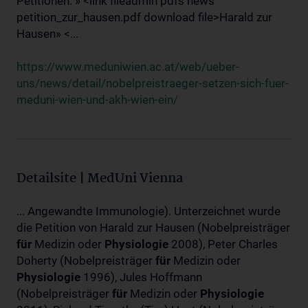
Petitionen: » <link fileadmin pdfs news
petition_zur_hausen.pdf download file>Harald zur
Hausen» <...
https://www.meduniwien.ac.at/web/ueber-
uns/news/detail/nobelpreistraeger-setzen-sich-fuer-
meduni-wien-und-akh-wien-ein/
Detailsite | MedUni Vienna
... Angewandte Immunologie). Unterzeichnet wurde
die Petition von Harald zur Hausen (Nobelpreisträger
für
Medizin oder
Physiologie
2008), Peter Charles
Doherty (Nobelpreisträger
für
Medizin oder
Physiologie
1996), Jules Hoffmann
(Nobelpreisträger
für
Medizin oder
Physiologie