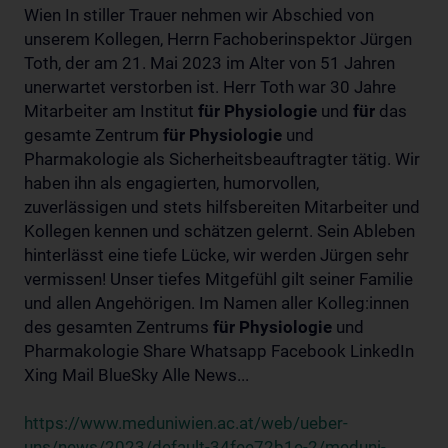
Wien In stiller Trauer nehmen wir Abschied von
unserem Kollegen, Herrn Fachoberinspektor Jürgen
Toth, der am 21. Mai 2023 im Alter von 51 Jahren
unerwartet verstorben ist. Herr Toth war 30 Jahre
Mitarbeiter am Institut
für
Physiologie
und
für
das
gesamte Zentrum
für
Physiologie
und
Pharmakologie als Sicherheitsbeauftragter tätig. Wir
haben ihn als engagierten, humorvollen,
zuverlässigen und stets hilfsbereiten Mitarbeiter und
Kollegen kennen und schätzen gelernt. Sein Ableben
hinterlässt eine tiefe Lücke, wir werden Jürgen sehr
vermissen! Unser tiefes Mitgefühl gilt seiner Familie
und allen Angehörigen. Im Namen aller Kolleg:innen
des gesamten Zentrums
für
Physiologie
und
Pharmakologie Share Whatsapp Facebook LinkedIn
Xing Mail BlueSky Alle News...
https://www.meduniwien.ac.at/web/ueber-
uns/news/2023/default-34fee72b1e-2/meduni-