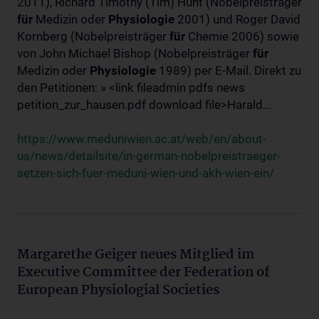
2011), Richard Timothy (Tim) Hunt (Nobelpreisträger
für
Medizin oder
Physiologie
2001) und Roger David
Kornberg (Nobelpreisträger
für
Chemie 2006) sowie
von John Michael Bishop (Nobelpreisträger
für
Medizin oder
Physiologie
1989) per E-Mail. Direkt zu
den Petitionen: » <link fileadmin pdfs news
petition_zur_hausen.pdf download file>Harald...
https://www.meduniwien.ac.at/web/en/about-
us/news/detailsite/in-german-nobelpreistraeger-
setzen-sich-fuer-meduni-wien-und-akh-wien-ein/
Margarethe Geiger neues Mitglied im
Executive Committee der Federation of
European Physiologial Societies