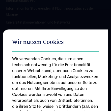
Internationales Profil
Information für Studierende mit Flüchtlingsstatus aus der
Ukraine
Universitätskooperationen und Netzwerke
Internationale Kooperationen
Adjunct Professorships
Wir nutzen Cookies
Student & Staff Exchange
Das KPJ der MedUni Wien
Wir verwenden Cookies, die zum einen
Graduiertentraining
technisch notwendig für die Funktionalität
Dual Career
unserer Website sind, aber auch Cookies zu
funktionellen, Marketing- und Analysezwecken
Trusted Reseach - Research Security - Foreign Interference
um das Nutzungserlebnis auf unserer Seite zu
UNESCO Lehrstuhl für Bioethik
optimieren. Mit Ihrer Einwilligung zu den
MUVI
Cookies werden sowohl von uns Daten
verarbeitet als auch von Drittanbieter:innen,
die ihren Sitz teilweise in Drittländern (z.B. den