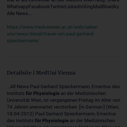
WhatsappFacebookTwitterLinkedInXingMailBlueSky
Alle News...
https://www.meduniwien.ac.at/web/ueber-
uns/news/detail/trauer-um-paul-gerhard-
spieckermann/
Detailsite | MedUni Vienna
...All News Paul Gerhard Spieckermann, Emeritus des
Instituts
für
Physiologie
an der Medizinischen
Universität Wien, ist vergangenen Freitag im Alter von
74 Jahren unerwartet verstorben. [in German:] (Wien,
18-04-2012) Paul Gerhard Spieckermann, Emeritus
des Instituts
für
Physiologie
an der Medizinischen