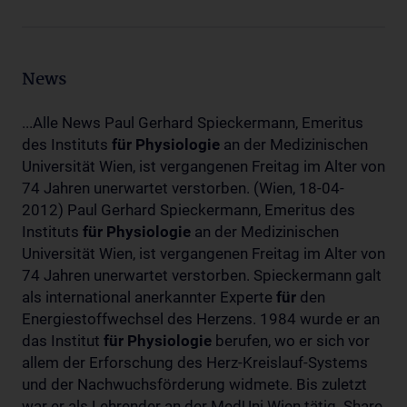
News
...Alle News Paul Gerhard Spieckermann, Emeritus
des Instituts
für
Physiologie
an der Medizinischen
Universität Wien, ist vergangenen Freitag im Alter von
74 Jahren unerwartet verstorben. (Wien, 18-04-
2012) Paul Gerhard Spieckermann, Emeritus des
Instituts
für
Physiologie
an der Medizinischen
Universität Wien, ist vergangenen Freitag im Alter von
74 Jahren unerwartet verstorben. Spieckermann galt
als international anerkannter Experte
für
den
Energiestoffwechsel des Herzens. 1984 wurde er an
das Institut
für
Physiologie
berufen, wo er sich vor
allem der Erforschung des Herz-Kreislauf-Systems
und der Nachwuchsförderung widmete. Bis zuletzt
war er als Lehrender an der MedUni Wien tätig. Share