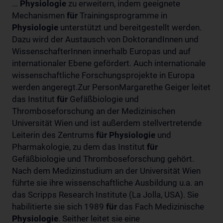
...
Physiologie
zu erweitern, indem geeignete
Mechanismen
für
Trainingsprogramme in
Physiologie
unterstützt und bereitgestellt werden.
Dazu wird der Austausch von DoktorandInnen und
WissenschafterInnen innerhalb Europas und auf
internationaler Ebene gefördert. Auch internationale
wissenschaftliche Forschungsprojekte in Europa
werden angeregt.Zur PersonMargarethe Geiger leitet
das Institut
für
Gefäßbiologie und
Thromboseforschung an der Medizinischen
Universität Wien und ist außerdem stellvertretende
Leiterin des Zentrums
für
Physiologie
und
Pharmakologie, zu dem das Institut
für
Gefäßbiologie und Thromboseforschung gehört.
Nach dem Medizinstudium an der Universität Wien
führte sie ihre wissenschaftliche Ausbildung u.a. an
das Scripps Research Institute (La Jolla, USA). Sie
habilitierte sie sich 1989
für
das Fach Medizinische
Physiologie
. Seither leitet sie eine