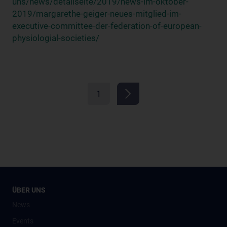
uns/news/detailseite/2019/news-im-oktober-
2019/margarethe-geiger-neues-mitglied-im-
executive-committee-der-federation-of-european-
physiologial-societies/
1
ÜBER UNS
News
Events