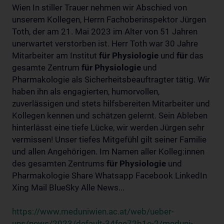
Wien In stiller Trauer nehmen wir Abschied von
unserem Kollegen, Herrn Fachoberinspektor Jürgen
Toth, der am 21. Mai 2023 im Alter von 51 Jahren
unerwartet verstorben ist. Herr Toth war 30 Jahre
Mitarbeiter am Institut
für
Physiologie
und
für
das
gesamte Zentrum
für
Physiologie
und
Pharmakologie als Sicherheitsbeauftragter tätig. Wir
haben ihn als engagierten, humorvollen,
zuverlässigen und stets hilfsbereiten Mitarbeiter und
Kollegen kennen und schätzen gelernt. Sein Ableben
hinterlässt eine tiefe Lücke, wir werden Jürgen sehr
vermissen! Unser tiefes Mitgefühl gilt seiner Familie
und allen Angehörigen. Im Namen aller Kolleg:innen
des gesamten Zentrums
für
Physiologie
und
Pharmakologie Share Whatsapp Facebook LinkedIn
Xing Mail BlueSky Alle News...
https://www.meduniwien.ac.at/web/ueber-
uns/news/2023/default-34fee72b1e-2/meduni-