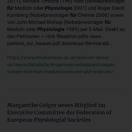
2011), Richard Timothy (Tim) Hunt (Nobelpreisträger
für
Medizin oder
Physiologie
2001) und Roger David
Kornberg (Nobelpreisträger
für
Chemie 2006) sowie
von John Michael Bishop (Nobelpreisträger
für
Medizin oder
Physiologie
1989) per E-Mail. Direkt zu
den Petitionen: » <link fileadmin pdfs news
petition_zur_hausen.pdf download file>Harald...
https://www.meduniwien.ac.at/web/en/about-
us/news/detailsite/in-german-nobelpreistraeger-
setzen-sich-fuer-meduni-wien-und-akh-wien-ein/
Margarethe Geiger neues Mitglied im
Executive Committee der Federation of
European Physiologial Societies