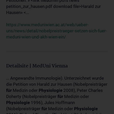
Petitionen: » <link fileadmin pdfs news
petition_zur_hausen.pdf download file>Harald zur
Hausen» <...
https://www.meduniwien.ac.at/web/ueber-
uns/news/detail/nobelpreistraeger-setzen-sich-fuer-
meduni-wien-und-akh-wien-ein/
Detailsite | MedUni Vienna
... Angewandte Immunologie). Unterzeichnet wurde
die Petition von Harald zur Hausen (Nobelpreisträger
für
Medizin oder
Physiologie
2008), Peter Charles
Doherty (Nobelpreisträger
für
Medizin oder
Physiologie
1996), Jules Hoffmann
(Nobelpreisträger
für
Medizin oder
Physiologie