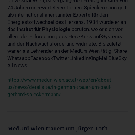
Universität Wien, ist vergangenen Freitag im Alter von
74 Jahren unerwartet verstorben. Spieckermann galt
als international anerkannter Experte
für
den
Energiestoffwechsel des Herzens. 1984 wurde er an
das Institut
für
Physiologie
berufen, wo er sich vor
allem der Erforschung des Herz-Kreislauf-Systems
und der Nachwuchsförderung widmete. Bis zuletzt
war er als Lehrender an der MedUni Wien tätig. Share
WhatsappFacebookTwitterLinkedInXingMailBlueSky
All News...
https://www.meduniwien.ac.at/web/en/about-
us/news/detailsite/in-german-trauer-um-paul-
gerhard-spieckermann/
MedUni Wien trauert um Jürgen Toth