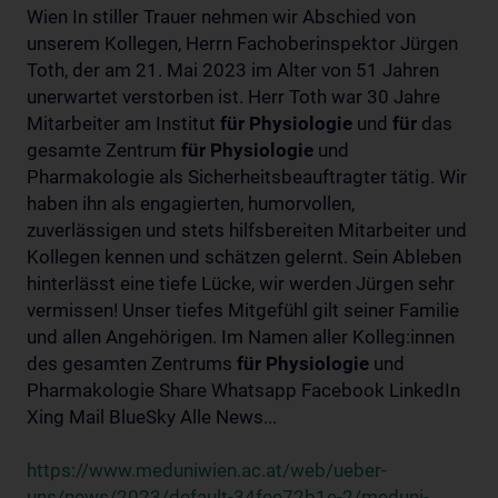
Wien In stiller Trauer nehmen wir Abschied von
unserem Kollegen, Herrn Fachoberinspektor Jürgen
Toth, der am 21. Mai 2023 im Alter von 51 Jahren
unerwartet verstorben ist. Herr Toth war 30 Jahre
Mitarbeiter am Institut
für
Physiologie
und
für
das
gesamte Zentrum
für
Physiologie
und
Pharmakologie als Sicherheitsbeauftragter tätig. Wir
haben ihn als engagierten, humorvollen,
zuverlässigen und stets hilfsbereiten Mitarbeiter und
Kollegen kennen und schätzen gelernt. Sein Ableben
hinterlässt eine tiefe Lücke, wir werden Jürgen sehr
vermissen! Unser tiefes Mitgefühl gilt seiner Familie
und allen Angehörigen. Im Namen aller Kolleg:innen
des gesamten Zentrums
für
Physiologie
und
Pharmakologie Share Whatsapp Facebook LinkedIn
Xing Mail BlueSky Alle News...
https://www.meduniwien.ac.at/web/ueber-
uns/news/2023/default-34fee72b1e-2/meduni-