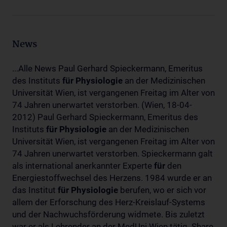
News
...Alle News Paul Gerhard Spieckermann, Emeritus
des Instituts
für
Physiologie
an der Medizinischen
Universität Wien, ist vergangenen Freitag im Alter von
74 Jahren unerwartet verstorben. (Wien, 18-04-
2012) Paul Gerhard Spieckermann, Emeritus des
Instituts
für
Physiologie
an der Medizinischen
Universität Wien, ist vergangenen Freitag im Alter von
74 Jahren unerwartet verstorben. Spieckermann galt
als international anerkannter Experte
für
den
Energiestoffwechsel des Herzens. 1984 wurde er an
das Institut
für
Physiologie
berufen, wo er sich vor
allem der Erforschung des Herz-Kreislauf-Systems
und der Nachwuchsförderung widmete. Bis zuletzt
war er als Lehrender an der MedUni Wien tätig. Share