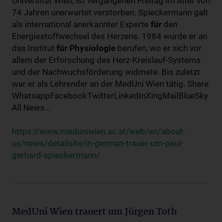
Universität Wien, ist vergangenen Freitag im Alter von
74 Jahren unerwartet verstorben. Spieckermann galt
als international anerkannter Experte
für
den
Energiestoffwechsel des Herzens. 1984 wurde er an
das Institut
für
Physiologie
berufen, wo er sich vor
allem der Erforschung des Herz-Kreislauf-Systems
und der Nachwuchsförderung widmete. Bis zuletzt
war er als Lehrender an der MedUni Wien tätig. Share
WhatsappFacebookTwitterLinkedInXingMailBlueSky
All News...
https://www.meduniwien.ac.at/web/en/about-
us/news/detailsite/in-german-trauer-um-paul-
gerhard-spieckermann/
MedUni Wien trauert um Jürgen Toth