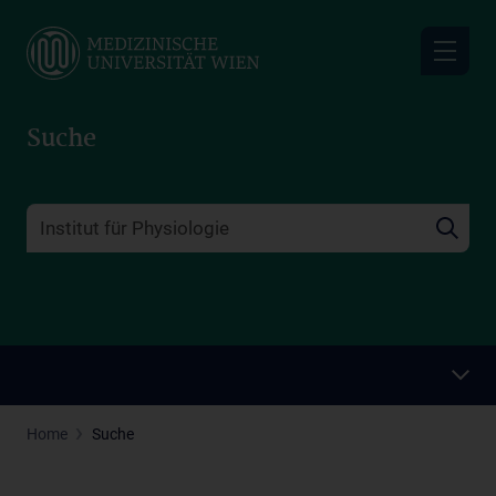
Skip
to
main
content
Suche
Home
Suche