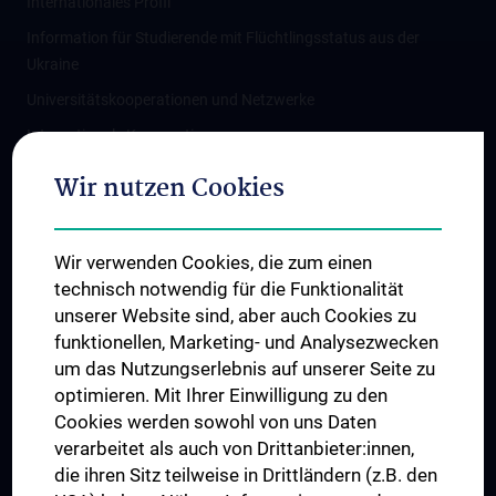
Internationales Profil
Information für Studierende mit Flüchtlingsstatus aus der
Ukraine
Universitätskooperationen und Netzwerke
Internationale Kooperationen
Adjunct Professorships
Wir nutzen Cookies
Student & Staff Exchange
Das KPJ der MedUni Wien
Wir verwenden Cookies, die zum einen
Graduiertentraining
technisch notwendig für die Funktionalität
Dual Career
unserer Website sind, aber auch Cookies zu
funktionellen, Marketing- und Analysezwecken
Trusted Reseach - Research Security - Foreign Interference
um das Nutzungserlebnis auf unserer Seite zu
UNESCO Lehrstuhl für Bioethik
optimieren. Mit Ihrer Einwilligung zu den
MUVI
Cookies werden sowohl von uns Daten
verarbeitet als auch von Drittanbieter:innen,
die ihren Sitz teilweise in Drittländern (z.B. den