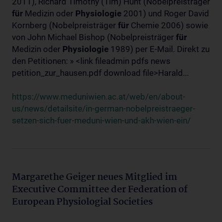
2011), Richard Timothy (Tim) Hunt (Nobelpreisträger
für
Medizin oder
Physiologie
2001) und Roger David
Kornberg (Nobelpreisträger
für
Chemie 2006) sowie
von John Michael Bishop (Nobelpreisträger
für
Medizin oder
Physiologie
1989) per E-Mail. Direkt zu
den Petitionen: » <link fileadmin pdfs news
petition_zur_hausen.pdf download file>Harald...
https://www.meduniwien.ac.at/web/en/about-
us/news/detailsite/in-german-nobelpreistraeger-
setzen-sich-fuer-meduni-wien-und-akh-wien-ein/
Margarethe Geiger neues Mitglied im
Executive Committee der Federation of
European Physiologial Societies