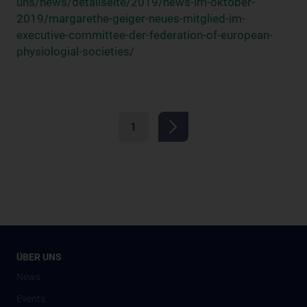
uns/news/detailseite/2019/news-im-oktober-
2019/margarethe-geiger-neues-mitglied-im-
executive-committee-der-federation-of-european-
physiologial-societies/
1
ÜBER UNS
News
Events