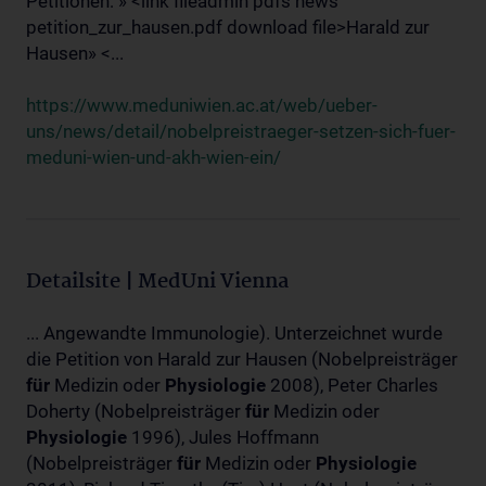
Petitionen: » <link fileadmin pdfs news
petition_zur_hausen.pdf download file>Harald zur
Hausen» <...
https://www.meduniwien.ac.at/web/ueber-
uns/news/detail/nobelpreistraeger-setzen-sich-fuer-
meduni-wien-und-akh-wien-ein/
Detailsite | MedUni Vienna
... Angewandte Immunologie). Unterzeichnet wurde
die Petition von Harald zur Hausen (Nobelpreisträger
für
Medizin oder
Physiologie
2008), Peter Charles
Doherty (Nobelpreisträger
für
Medizin oder
Physiologie
1996), Jules Hoffmann
(Nobelpreisträger
für
Medizin oder
Physiologie