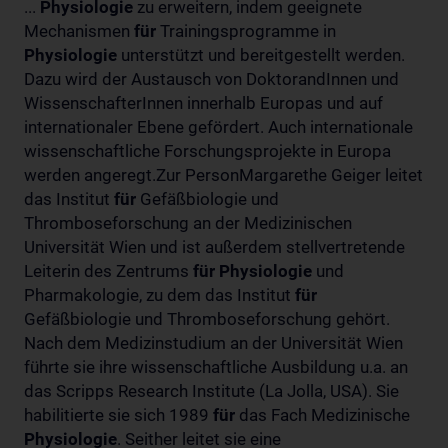
...
Physiologie
zu erweitern, indem geeignete
Mechanismen
für
Trainingsprogramme in
Physiologie
unterstützt und bereitgestellt werden.
Dazu wird der Austausch von DoktorandInnen und
WissenschafterInnen innerhalb Europas und auf
internationaler Ebene gefördert. Auch internationale
wissenschaftliche Forschungsprojekte in Europa
werden angeregt.Zur PersonMargarethe Geiger leitet
das Institut
für
Gefäßbiologie und
Thromboseforschung an der Medizinischen
Universität Wien und ist außerdem stellvertretende
Leiterin des Zentrums
für
Physiologie
und
Pharmakologie, zu dem das Institut
für
Gefäßbiologie und Thromboseforschung gehört.
Nach dem Medizinstudium an der Universität Wien
führte sie ihre wissenschaftliche Ausbildung u.a. an
das Scripps Research Institute (La Jolla, USA). Sie
habilitierte sie sich 1989
für
das Fach Medizinische
Physiologie
. Seither leitet sie eine