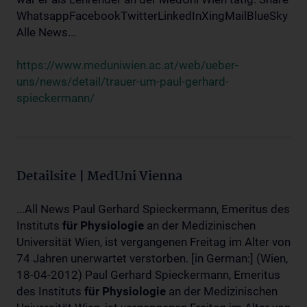
WhatsappFacebookTwitterLinkedInXingMailBlueSky
Alle News...
https://www.meduniwien.ac.at/web/ueber-
uns/news/detail/trauer-um-paul-gerhard-
spieckermann/
Detailsite | MedUni Vienna
...All News Paul Gerhard Spieckermann, Emeritus des
Instituts
für
Physiologie
an der Medizinischen
Universität Wien, ist vergangenen Freitag im Alter von
74 Jahren unerwartet verstorben. [in German:] (Wien,
18-04-2012) Paul Gerhard Spieckermann, Emeritus
des Instituts
für
Physiologie
an der Medizinischen