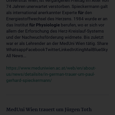
Universität Wien, ist vergangenen Freitag im Alter von
74 Jahren unerwartet verstorben. Spieckermann galt
als international anerkannter Experte
für
den
Energiestoffwechsel des Herzens. 1984 wurde er an
das Institut
für
Physiologie
berufen, wo er sich vor
allem der Erforschung des Herz-Kreislauf-Systems
und der Nachwuchsförderung widmete. Bis zuletzt
war er als Lehrender an der MedUni Wien tätig. Share
WhatsappFacebookTwitterLinkedInXingMailBlueSky
All News...
https://www.meduniwien.ac.at/web/en/about-
us/news/detailsite/in-german-trauer-um-paul-
gerhard-spieckermann/
MedUni Wien trauert um Jürgen Toth