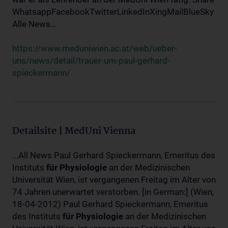
WhatsappFacebookTwitterLinkedInXingMailBlueSky
Alle News...
https://www.meduniwien.ac.at/web/ueber-
uns/news/detail/trauer-um-paul-gerhard-
spieckermann/
Detailsite | MedUni Vienna
...All News Paul Gerhard Spieckermann, Emeritus des
Instituts
für
Physiologie
an der Medizinischen
Universität Wien, ist vergangenen Freitag im Alter von
74 Jahren unerwartet verstorben. [in German:] (Wien,
18-04-2012) Paul Gerhard Spieckermann, Emeritus
des Instituts
für
Physiologie
an der Medizinischen