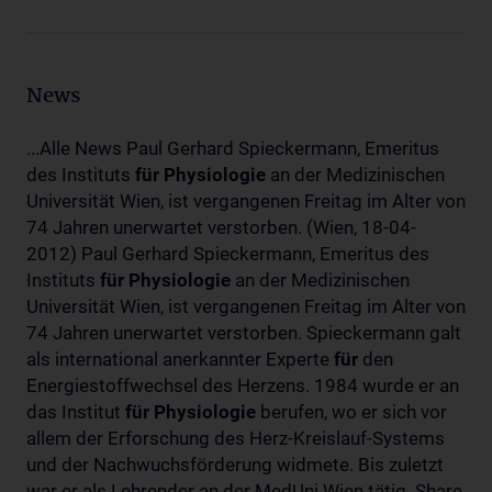
News
...Alle News Paul Gerhard Spieckermann, Emeritus
des Instituts
für
Physiologie
an der Medizinischen
Universität Wien, ist vergangenen Freitag im Alter von
74 Jahren unerwartet verstorben. (Wien, 18-04-
2012) Paul Gerhard Spieckermann, Emeritus des
Instituts
für
Physiologie
an der Medizinischen
Universität Wien, ist vergangenen Freitag im Alter von
74 Jahren unerwartet verstorben. Spieckermann galt
als international anerkannter Experte
für
den
Energiestoffwechsel des Herzens. 1984 wurde er an
das Institut
für
Physiologie
berufen, wo er sich vor
allem der Erforschung des Herz-Kreislauf-Systems
und der Nachwuchsförderung widmete. Bis zuletzt
war er als Lehrender an der MedUni Wien tätig. Share