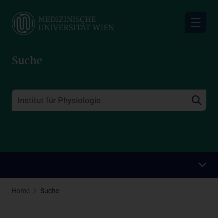
Skip
to
main
content
Suche
Home
Suche