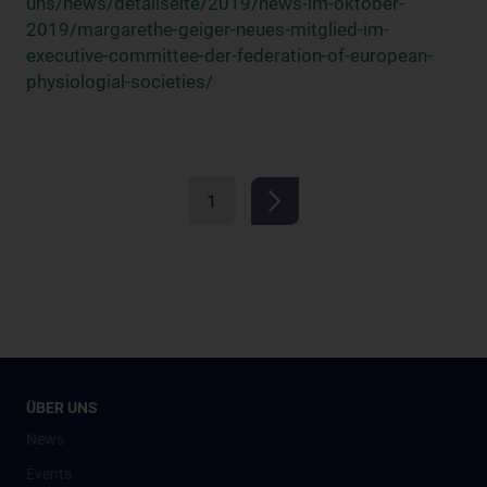
uns/news/detailseite/2019/news-im-oktober-
2019/margarethe-geiger-neues-mitglied-im-
executive-committee-der-federation-of-european-
physiologial-societies/
1
ÜBER UNS
News
Events