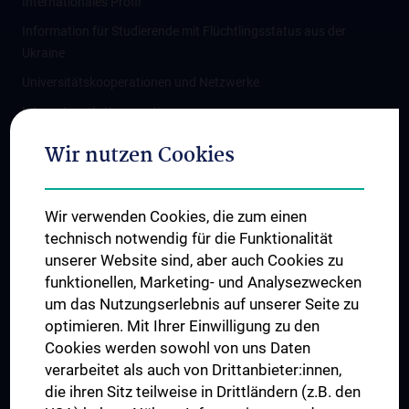
Internationales Profil
Information für Studierende mit Flüchtlingsstatus aus der
Ukraine
Universitätskooperationen und Netzwerke
Internationale Kooperationen
Adjunct Professorships
Wir nutzen Cookies
Student & Staff Exchange
Das KPJ der MedUni Wien
Wir verwenden Cookies, die zum einen
Graduiertentraining
technisch notwendig für die Funktionalität
Dual Career
unserer Website sind, aber auch Cookies zu
funktionellen, Marketing- und Analysezwecken
Trusted Reseach - Research Security - Foreign Interference
um das Nutzungserlebnis auf unserer Seite zu
UNESCO Lehrstuhl für Bioethik
optimieren. Mit Ihrer Einwilligung zu den
MUVI
Cookies werden sowohl von uns Daten
verarbeitet als auch von Drittanbieter:innen,
die ihren Sitz teilweise in Drittländern (z.B. den