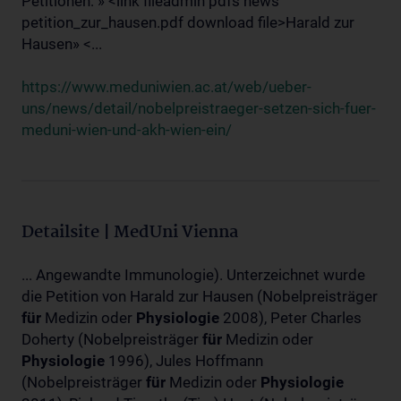
Petitionen: » <link fileadmin pdfs news
petition_zur_hausen.pdf download file>Harald zur
Hausen» <...
https://www.meduniwien.ac.at/web/ueber-
uns/news/detail/nobelpreistraeger-setzen-sich-fuer-
meduni-wien-und-akh-wien-ein/
Detailsite | MedUni Vienna
... Angewandte Immunologie). Unterzeichnet wurde
die Petition von Harald zur Hausen (Nobelpreisträger
für
Medizin oder
Physiologie
2008), Peter Charles
Doherty (Nobelpreisträger
für
Medizin oder
Physiologie
1996), Jules Hoffmann
(Nobelpreisträger
für
Medizin oder
Physiologie