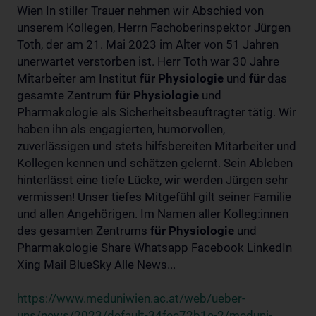
Wien In stiller Trauer nehmen wir Abschied von
unserem Kollegen, Herrn Fachoberinspektor Jürgen
Toth, der am 21. Mai 2023 im Alter von 51 Jahren
unerwartet verstorben ist. Herr Toth war 30 Jahre
Mitarbeiter am Institut
für
Physiologie
und
für
das
gesamte Zentrum
für
Physiologie
und
Pharmakologie als Sicherheitsbeauftragter tätig. Wir
haben ihn als engagierten, humorvollen,
zuverlässigen und stets hilfsbereiten Mitarbeiter und
Kollegen kennen und schätzen gelernt. Sein Ableben
hinterlässt eine tiefe Lücke, wir werden Jürgen sehr
vermissen! Unser tiefes Mitgefühl gilt seiner Familie
und allen Angehörigen. Im Namen aller Kolleg:innen
des gesamten Zentrums
für
Physiologie
und
Pharmakologie Share Whatsapp Facebook LinkedIn
Xing Mail BlueSky Alle News...
https://www.meduniwien.ac.at/web/ueber-
uns/news/2023/default-34fee72b1e-2/meduni-