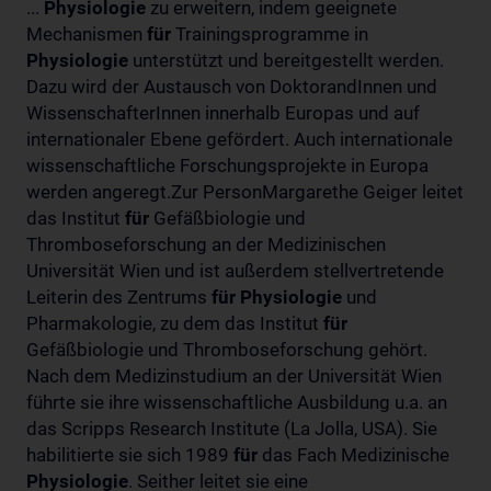
...
Physiologie
zu erweitern, indem geeignete
Mechanismen
für
Trainingsprogramme in
Physiologie
unterstützt und bereitgestellt werden.
Dazu wird der Austausch von DoktorandInnen und
WissenschafterInnen innerhalb Europas und auf
internationaler Ebene gefördert. Auch internationale
wissenschaftliche Forschungsprojekte in Europa
werden angeregt.Zur PersonMargarethe Geiger leitet
das Institut
für
Gefäßbiologie und
Thromboseforschung an der Medizinischen
Universität Wien und ist außerdem stellvertretende
Leiterin des Zentrums
für
Physiologie
und
Pharmakologie, zu dem das Institut
für
Gefäßbiologie und Thromboseforschung gehört.
Nach dem Medizinstudium an der Universität Wien
führte sie ihre wissenschaftliche Ausbildung u.a. an
das Scripps Research Institute (La Jolla, USA). Sie
habilitierte sie sich 1989
für
das Fach Medizinische
Physiologie
. Seither leitet sie eine