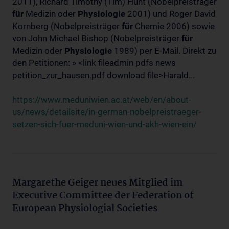
2011), Richard Timothy (Tim) Hunt (Nobelpreisträger
für
Medizin oder
Physiologie
2001) und Roger David
Kornberg (Nobelpreisträger
für
Chemie 2006) sowie
von John Michael Bishop (Nobelpreisträger
für
Medizin oder
Physiologie
1989) per E-Mail. Direkt zu
den Petitionen: » <link fileadmin pdfs news
petition_zur_hausen.pdf download file>Harald...
https://www.meduniwien.ac.at/web/en/about-
us/news/detailsite/in-german-nobelpreistraeger-
setzen-sich-fuer-meduni-wien-und-akh-wien-ein/
Margarethe Geiger neues Mitglied im
Executive Committee der Federation of
European Physiologial Societies