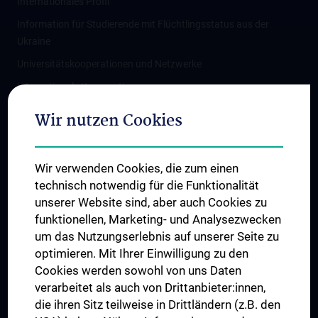
Internationales Profil
Information für Studierende mit Flüchtlingsstatus aus der
Ukraine
Universitätskooperationen und Netzwerke
Internationale Kooperationen
Adjunct Professorships
Wir nutzen Cookies
Student & Staff Exchange
Das KPJ der MedUni Wien
Wir verwenden Cookies, die zum einen
Graduiertentraining
technisch notwendig für die Funktionalität
Dual Career
unserer Website sind, aber auch Cookies zu
funktionellen, Marketing- und Analysezwecken
Trusted Reseach - Research Security - Foreign Interference
um das Nutzungserlebnis auf unserer Seite zu
UNESCO Lehrstuhl für Bioethik
optimieren. Mit Ihrer Einwilligung zu den
MUVI
Cookies werden sowohl von uns Daten
verarbeitet als auch von Drittanbieter:innen,
die ihren Sitz teilweise in Drittländern (z.B. den