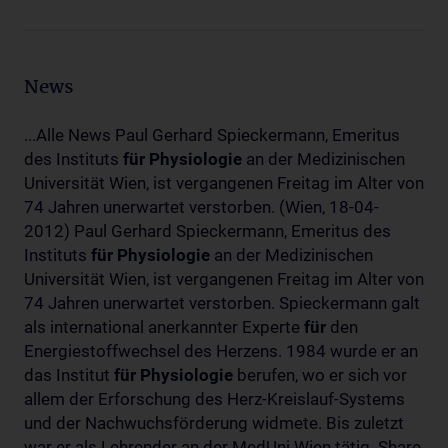
News
...Alle News Paul Gerhard Spieckermann, Emeritus
des Instituts
für
Physiologie
an der Medizinischen
Universität Wien, ist vergangenen Freitag im Alter von
74 Jahren unerwartet verstorben. (Wien, 18-04-
2012) Paul Gerhard Spieckermann, Emeritus des
Instituts
für
Physiologie
an der Medizinischen
Universität Wien, ist vergangenen Freitag im Alter von
74 Jahren unerwartet verstorben. Spieckermann galt
als international anerkannter Experte
für
den
Energiestoffwechsel des Herzens. 1984 wurde er an
das Institut
für
Physiologie
berufen, wo er sich vor
allem der Erforschung des Herz-Kreislauf-Systems
und der Nachwuchsförderung widmete. Bis zuletzt
war er als Lehrender an der MedUni Wien tätig. Share