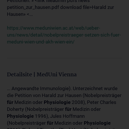
Petitionen: » <link fileadmin pdfs news
petition_zur_hausen.pdf download file>Harald zur
Hausen» <...
https://www.meduniwien.ac.at/web/ueber-
uns/news/detail/nobelpreistraeger-setzen-sich-fuer-
meduni-wien-und-akh-wien-ein/
Detailsite | MedUni Vienna
... Angewandte Immunologie). Unterzeichnet wurde
die Petition von Harald zur Hausen (Nobelpreisträger
für
Medizin oder
Physiologie
2008), Peter Charles
Doherty (Nobelpreisträger
für
Medizin oder
Physiologie
1996), Jules Hoffmann
(Nobelpreisträger
für
Medizin oder
Physiologie