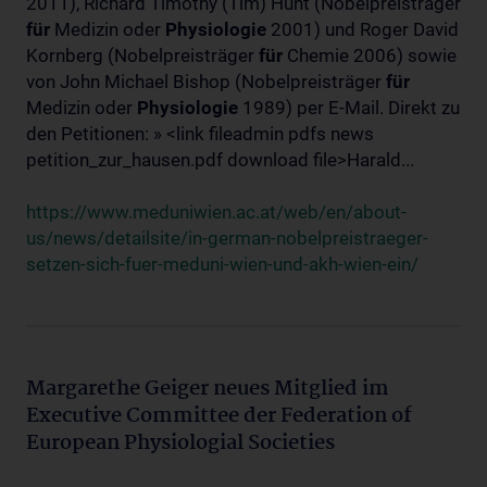
2011), Richard Timothy (Tim) Hunt (Nobelpreisträger
für
Medizin oder
Physiologie
2001) und Roger David
Kornberg (Nobelpreisträger
für
Chemie 2006) sowie
von John Michael Bishop (Nobelpreisträger
für
Medizin oder
Physiologie
1989) per E-Mail. Direkt zu
den Petitionen: » <link fileadmin pdfs news
petition_zur_hausen.pdf download file>Harald...
https://www.meduniwien.ac.at/web/en/about-
us/news/detailsite/in-german-nobelpreistraeger-
setzen-sich-fuer-meduni-wien-und-akh-wien-ein/
Margarethe Geiger neues Mitglied im
Executive Committee der Federation of
European Physiologial Societies