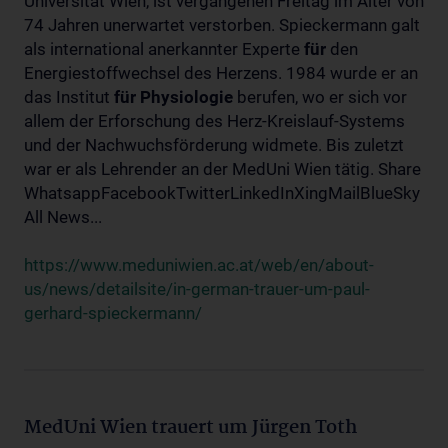
Universität Wien, ist vergangenen Freitag im Alter von
74 Jahren unerwartet verstorben. Spieckermann galt
als international anerkannter Experte
für
den
Energiestoffwechsel des Herzens. 1984 wurde er an
das Institut
für
Physiologie
berufen, wo er sich vor
allem der Erforschung des Herz-Kreislauf-Systems
und der Nachwuchsförderung widmete. Bis zuletzt
war er als Lehrender an der MedUni Wien tätig. Share
WhatsappFacebookTwitterLinkedInXingMailBlueSky
All News...
https://www.meduniwien.ac.at/web/en/about-
us/news/detailsite/in-german-trauer-um-paul-
gerhard-spieckermann/
MedUni Wien trauert um Jürgen Toth