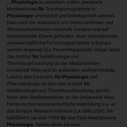
...
Physiologie
zu erweitern, indem geeignete
Mechanismen
für
Trainingsprogramme in
Physiologie
unterstützt und bereitgestellt werden.
Dazu wird der Austausch von DoktorandInnen und
WissenschafterInnen innerhalb Europas und auf
internationaler Ebene gefördert. Auch internationale
wissenschaftliche Forschungsprojekte in Europa
werden angeregt.Zur PersonMargarethe Geiger leitet
das Institut
für
Gefäßbiologie und
Thromboseforschung an der Medizinischen
Universität Wien und ist außerdem stellvertretende
Leiterin des Zentrums
für
Physiologie
und
Pharmakologie, zu dem das Institut
für
Gefäßbiologie und Thromboseforschung gehört.
Nach dem Medizinstudium an der Universität Wien
führte sie ihre wissenschaftliche Ausbildung u.a. an
das Scripps Research Institute (La Jolla, USA). Sie
habilitierte sie sich 1989
für
das Fach Medizinische
Physiologie
. Seither leitet sie eine