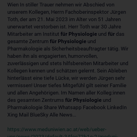
Wien In stiller Trauer nehmen wir Abschied von
unserem Kollegen, Herrn Fachoberinspektor Jürgen
Toth, der am 21. Mai 2023 im Alter von 51 Jahren
unerwartet verstorben ist. Herr Toth war 30 Jahre
Mitarbeiter am Institut
für
Physiologie
und
für
das
gesamte Zentrum
für
Physiologie
und
Pharmakologie als Sicherheitsbeauftragter tätig. Wir
haben ihn als engagierten, humorvollen,
zuverlässigen und stets hilfsbereiten Mitarbeiter und
Kollegen kennen und schätzen gelernt. Sein Ableben
hinterlässt eine tiefe Lücke, wir werden Jürgen sehr
vermissen! Unser tiefes Mitgefühl gilt seiner Familie
und allen Angehörigen. Im Namen aller Kolleg:innen
des gesamten Zentrums
für
Physiologie
und
Pharmakologie Share Whatsapp Facebook LinkedIn
Xing Mail BlueSky Alle News...
https://www.meduniwien.ac.at/web/ueber-
uns/news/2023/default-34fee72b1e-2/meduni-