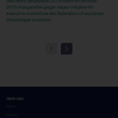
uns/news/detailseite/2019/news-im-oktober-
2019/margarethe-geiger-neues-mitglied-im-
executive-committee-der-federation-of-european-
physiologial-societies/
1
ÜBER UNS
News
Events