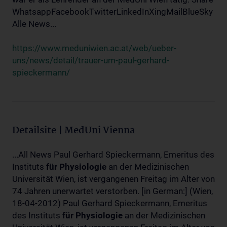
WhatsappFacebookTwitterLinkedInXingMailBlueSky
Alle News...
https://www.meduniwien.ac.at/web/ueber-
uns/news/detail/trauer-um-paul-gerhard-
spieckermann/
Detailsite | MedUni Vienna
...All News Paul Gerhard Spieckermann, Emeritus des
Instituts
für
Physiologie
an der Medizinischen
Universität Wien, ist vergangenen Freitag im Alter von
74 Jahren unerwartet verstorben. [in German:] (Wien,
18-04-2012) Paul Gerhard Spieckermann, Emeritus
des Instituts
für
Physiologie
an der Medizinischen