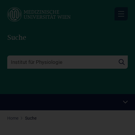
Skip
to
main
content
Suche
Home
Suche