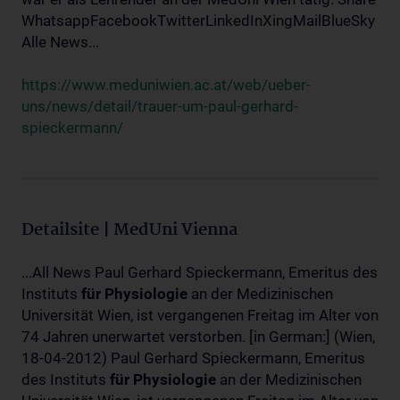
WhatsappFacebookTwitterLinkedInXingMailBlueSky
Alle News...
https://www.meduniwien.ac.at/web/ueber-
uns/news/detail/trauer-um-paul-gerhard-
spieckermann/
Detailsite | MedUni Vienna
...All News Paul Gerhard Spieckermann, Emeritus des
Instituts
für
Physiologie
an der Medizinischen
Universität Wien, ist vergangenen Freitag im Alter von
74 Jahren unerwartet verstorben. [in German:] (Wien,
18-04-2012) Paul Gerhard Spieckermann, Emeritus
des Instituts
für
Physiologie
an der Medizinischen