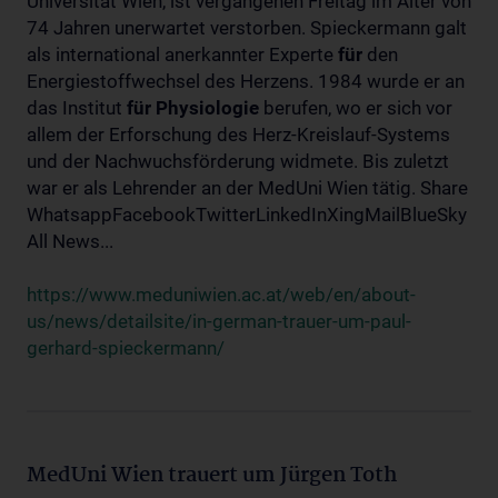
Universität Wien, ist vergangenen Freitag im Alter von
74 Jahren unerwartet verstorben. Spieckermann galt
als international anerkannter Experte
für
den
Energiestoffwechsel des Herzens. 1984 wurde er an
das Institut
für
Physiologie
berufen, wo er sich vor
allem der Erforschung des Herz-Kreislauf-Systems
und der Nachwuchsförderung widmete. Bis zuletzt
war er als Lehrender an der MedUni Wien tätig. Share
WhatsappFacebookTwitterLinkedInXingMailBlueSky
All News...
https://www.meduniwien.ac.at/web/en/about-
us/news/detailsite/in-german-trauer-um-paul-
gerhard-spieckermann/
MedUni Wien trauert um Jürgen Toth