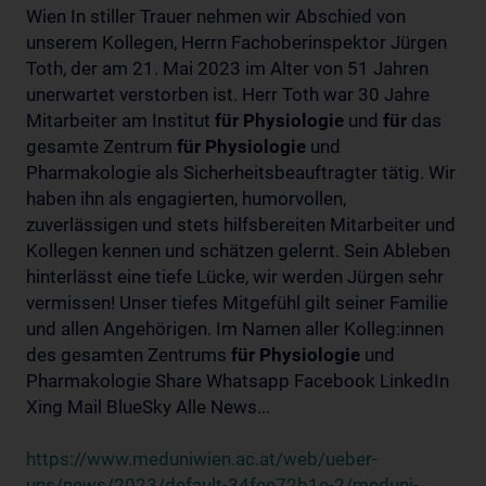
Wien In stiller Trauer nehmen wir Abschied von
unserem Kollegen, Herrn Fachoberinspektor Jürgen
Toth, der am 21. Mai 2023 im Alter von 51 Jahren
unerwartet verstorben ist. Herr Toth war 30 Jahre
Mitarbeiter am Institut
für
Physiologie
und
für
das
gesamte Zentrum
für
Physiologie
und
Pharmakologie als Sicherheitsbeauftragter tätig. Wir
haben ihn als engagierten, humorvollen,
zuverlässigen und stets hilfsbereiten Mitarbeiter und
Kollegen kennen und schätzen gelernt. Sein Ableben
hinterlässt eine tiefe Lücke, wir werden Jürgen sehr
vermissen! Unser tiefes Mitgefühl gilt seiner Familie
und allen Angehörigen. Im Namen aller Kolleg:innen
des gesamten Zentrums
für
Physiologie
und
Pharmakologie Share Whatsapp Facebook LinkedIn
Xing Mail BlueSky Alle News...
https://www.meduniwien.ac.at/web/ueber-
uns/news/2023/default-34fee72b1e-2/meduni-