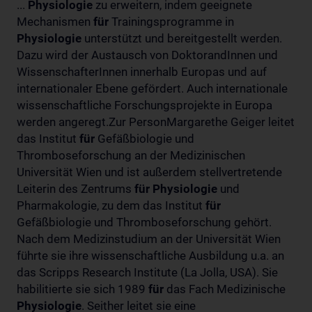
...
Physiologie
zu erweitern, indem geeignete
Mechanismen
für
Trainingsprogramme in
Physiologie
unterstützt und bereitgestellt werden.
Dazu wird der Austausch von DoktorandInnen und
WissenschafterInnen innerhalb Europas und auf
internationaler Ebene gefördert. Auch internationale
wissenschaftliche Forschungsprojekte in Europa
werden angeregt.Zur PersonMargarethe Geiger leitet
das Institut
für
Gefäßbiologie und
Thromboseforschung an der Medizinischen
Universität Wien und ist außerdem stellvertretende
Leiterin des Zentrums
für
Physiologie
und
Pharmakologie, zu dem das Institut
für
Gefäßbiologie und Thromboseforschung gehört.
Nach dem Medizinstudium an der Universität Wien
führte sie ihre wissenschaftliche Ausbildung u.a. an
das Scripps Research Institute (La Jolla, USA). Sie
habilitierte sie sich 1989
für
das Fach Medizinische
Physiologie
. Seither leitet sie eine