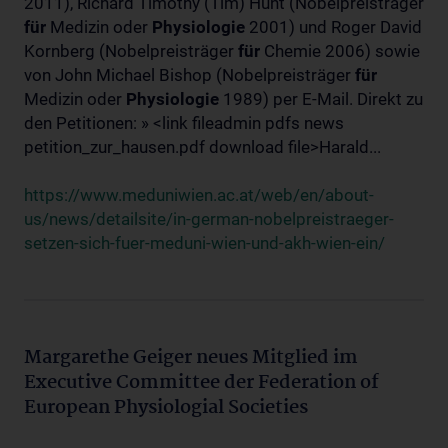
2011), Richard Timothy (Tim) Hunt (Nobelpreisträger
für
Medizin oder
Physiologie
2001) und Roger David
Kornberg (Nobelpreisträger
für
Chemie 2006) sowie
von John Michael Bishop (Nobelpreisträger
für
Medizin oder
Physiologie
1989) per E-Mail. Direkt zu
den Petitionen: » <link fileadmin pdfs news
petition_zur_hausen.pdf download file>Harald...
https://www.meduniwien.ac.at/web/en/about-
us/news/detailsite/in-german-nobelpreistraeger-
setzen-sich-fuer-meduni-wien-und-akh-wien-ein/
Margarethe Geiger neues Mitglied im
Executive Committee der Federation of
European Physiologial Societies