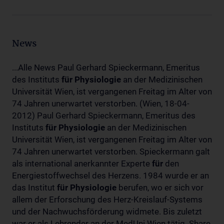
News
...Alle News Paul Gerhard Spieckermann, Emeritus
des Instituts
für
Physiologie
an der Medizinischen
Universität Wien, ist vergangenen Freitag im Alter von
74 Jahren unerwartet verstorben. (Wien, 18-04-
2012) Paul Gerhard Spieckermann, Emeritus des
Instituts
für
Physiologie
an der Medizinischen
Universität Wien, ist vergangenen Freitag im Alter von
74 Jahren unerwartet verstorben. Spieckermann galt
als international anerkannter Experte
für
den
Energiestoffwechsel des Herzens. 1984 wurde er an
das Institut
für
Physiologie
berufen, wo er sich vor
allem der Erforschung des Herz-Kreislauf-Systems
und der Nachwuchsförderung widmete. Bis zuletzt
war er als Lehrender an der MedUni Wien tätig. Share