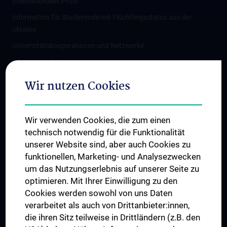
Internationales Profil
Information für Studierende mit Flüchtlingsstatus aus der
Ukraine
Universitätskooperationen und Netzwerke
Internationale Kooperationen
Adjunct Professorships
Wir nutzen Cookies
Student & Staff Exchange
Das KPJ der MedUni Wien
Wir verwenden Cookies, die zum einen
Graduiertentraining
technisch notwendig für die Funktionalität
Dual Career
unserer Website sind, aber auch Cookies zu
funktionellen, Marketing- und Analysezwecken
Trusted Reseach - Research Security - Foreign Interference
um das Nutzungserlebnis auf unserer Seite zu
UNESCO Lehrstuhl für Bioethik
optimieren. Mit Ihrer Einwilligung zu den
MUVI
Cookies werden sowohl von uns Daten
verarbeitet als auch von Drittanbieter:innen,
die ihren Sitz teilweise in Drittländern (z.B. den