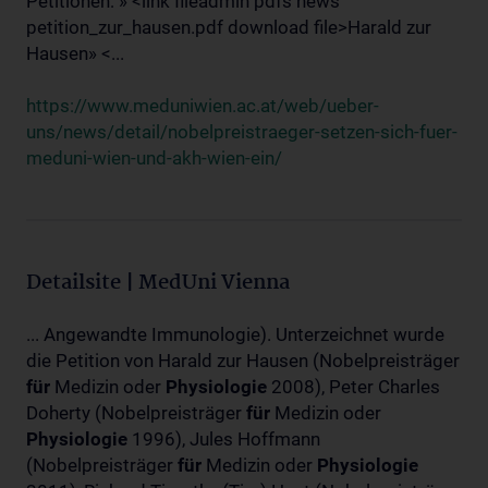
Petitionen: » <link fileadmin pdfs news
petition_zur_hausen.pdf download file>Harald zur
Hausen» <...
https://www.meduniwien.ac.at/web/ueber-
uns/news/detail/nobelpreistraeger-setzen-sich-fuer-
meduni-wien-und-akh-wien-ein/
Detailsite | MedUni Vienna
... Angewandte Immunologie). Unterzeichnet wurde
die Petition von Harald zur Hausen (Nobelpreisträger
für
Medizin oder
Physiologie
2008), Peter Charles
Doherty (Nobelpreisträger
für
Medizin oder
Physiologie
1996), Jules Hoffmann
(Nobelpreisträger
für
Medizin oder
Physiologie