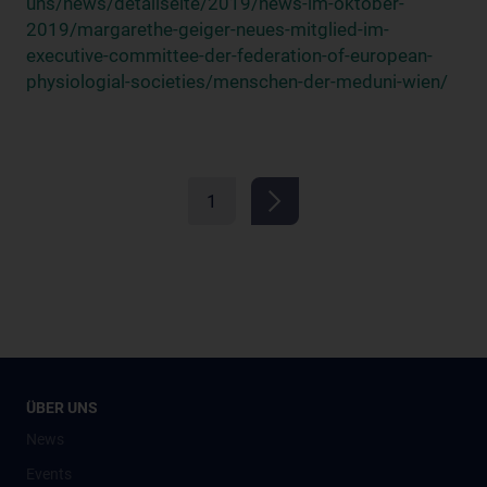
uns/news/detailseite/2019/news-im-oktober-
2019/margarethe-geiger-neues-mitglied-im-
executive-committee-der-federation-of-european-
physiologial-societies/menschen-der-meduni-wien/
1
ÜBER UNS
News
Events