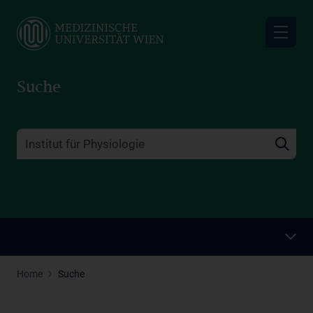
Skip
to
main
content
Suche
Home
Suche