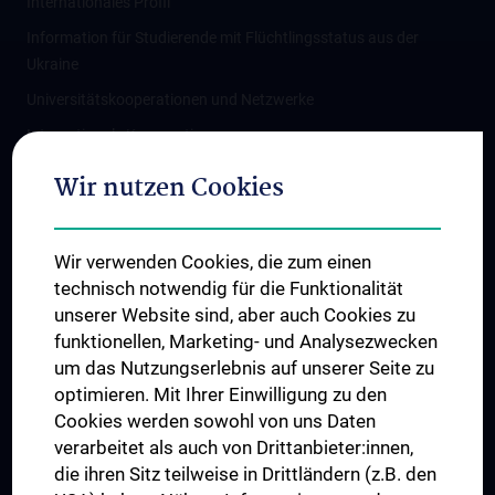
Internationales Profil
Information für Studierende mit Flüchtlingsstatus aus der
Ukraine
Universitätskooperationen und Netzwerke
Internationale Kooperationen
Adjunct Professorships
Wir nutzen Cookies
Student & Staff Exchange
Das KPJ der MedUni Wien
Wir verwenden Cookies, die zum einen
Graduiertentraining
technisch notwendig für die Funktionalität
Dual Career
unserer Website sind, aber auch Cookies zu
funktionellen, Marketing- und Analysezwecken
Trusted Reseach - Research Security - Foreign Interference
um das Nutzungserlebnis auf unserer Seite zu
UNESCO Lehrstuhl für Bioethik
optimieren. Mit Ihrer Einwilligung zu den
MUVI
Cookies werden sowohl von uns Daten
verarbeitet als auch von Drittanbieter:innen,
die ihren Sitz teilweise in Drittländern (z.B. den