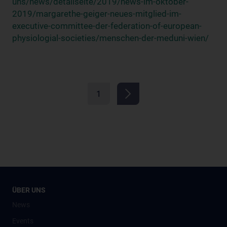
uns/news/detailseite/2019/news-im-oktober-
2019/margarethe-geiger-neues-mitglied-im-
executive-committee-der-federation-of-european-
physiologial-societies/menschen-der-meduni-wien/
1
ÜBER UNS
News
Events