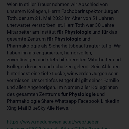
Wien In stiller Trauer nehmen wir Abschied von
unserem Kollegen, Herrn Fachoberinspektor Jürgen
Toth, der am 21. Mai 2023 im Alter von 51 Jahren
unerwartet verstorben ist. Herr Toth war 30 Jahre
Mitarbeiter am Institut
für
Physiologie
und
für
das
gesamte Zentrum
für
Physiologie
und
Pharmakologie als Sicherheitsbeauftragter tätig. Wir
haben ihn als engagierten, humorvollen,
zuverlässigen und stets hilfsbereiten Mitarbeiter und
Kollegen kennen und schätzen gelernt. Sein Ableben
hinterlässt eine tiefe Lücke, wir werden Jürgen sehr
vermissen! Unser tiefes Mitgefühl gilt seiner Familie
und allen Angehörigen. Im Namen aller Kolleg:innen
des gesamten Zentrums
für
Physiologie
und
Pharmakologie Share Whatsapp Facebook LinkedIn
Xing Mail BlueSky Alle News...
https://www.meduniwien.ac.at/web/ueber-
uns/news/2023/default-34fee72b1e-2/meduni-