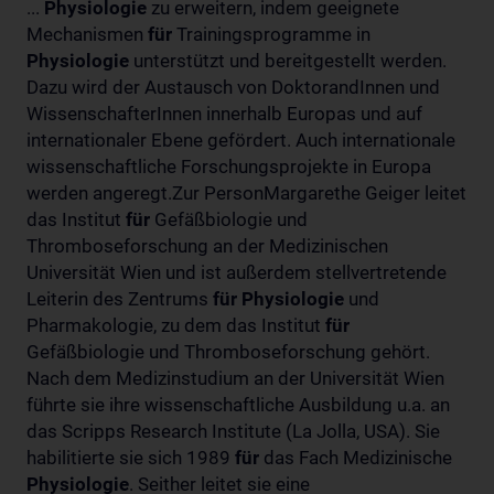
...
Physiologie
zu erweitern, indem geeignete
Mechanismen
für
Trainingsprogramme in
Physiologie
unterstützt und bereitgestellt werden.
Dazu wird der Austausch von DoktorandInnen und
WissenschafterInnen innerhalb Europas und auf
internationaler Ebene gefördert. Auch internationale
wissenschaftliche Forschungsprojekte in Europa
werden angeregt.Zur PersonMargarethe Geiger leitet
das Institut
für
Gefäßbiologie und
Thromboseforschung an der Medizinischen
Universität Wien und ist außerdem stellvertretende
Leiterin des Zentrums
für
Physiologie
und
Pharmakologie, zu dem das Institut
für
Gefäßbiologie und Thromboseforschung gehört.
Nach dem Medizinstudium an der Universität Wien
führte sie ihre wissenschaftliche Ausbildung u.a. an
das Scripps Research Institute (La Jolla, USA). Sie
habilitierte sie sich 1989
für
das Fach Medizinische
Physiologie
. Seither leitet sie eine