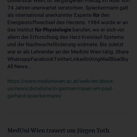
Universität Wien, ist vergangenen Freitag im Alter von
74 Jahren unerwartet verstorben. Spieckermann galt
als international anerkannter Experte
für
den
Energiestoffwechsel des Herzens. 1984 wurde er an
das Institut
für
Physiologie
berufen, wo er sich vor
allem der Erforschung des Herz-Kreislauf-Systems
und der Nachwuchsförderung widmete. Bis zuletzt
war er als Lehrender an der MedUni Wien tätig. Share
WhatsappFacebookTwitterLinkedInXingMailBlueSky
All News...
https://www.meduniwien.ac.at/web/en/about-
us/news/detailsite/in-german-trauer-um-paul-
gerhard-spieckermann/
MedUni Wien trauert um Jürgen Toth