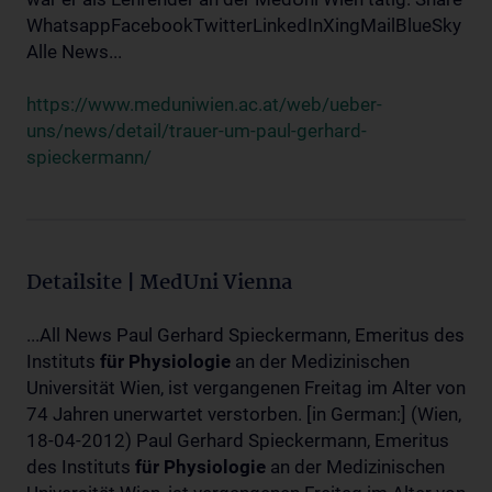
WhatsappFacebookTwitterLinkedInXingMailBlueSky
Alle News...
https://www.meduniwien.ac.at/web/ueber-
uns/news/detail/trauer-um-paul-gerhard-
spieckermann/
Detailsite | MedUni Vienna
...All News Paul Gerhard Spieckermann, Emeritus des
Instituts
für
Physiologie
an der Medizinischen
Universität Wien, ist vergangenen Freitag im Alter von
74 Jahren unerwartet verstorben. [in German:] (Wien,
18-04-2012) Paul Gerhard Spieckermann, Emeritus
des Instituts
für
Physiologie
an der Medizinischen