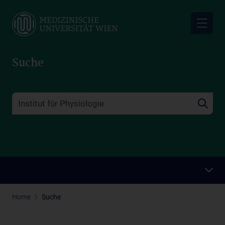
Skip
to
main
content
Suche
Home
Suche