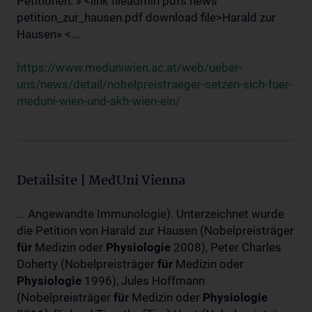
Petitionen: » <link fileadmin pdfs news
petition_zur_hausen.pdf download file>Harald zur
Hausen» <...
https://www.meduniwien.ac.at/web/ueber-
uns/news/detail/nobelpreistraeger-setzen-sich-fuer-
meduni-wien-und-akh-wien-ein/
Detailsite | MedUni Vienna
... Angewandte Immunologie). Unterzeichnet wurde
die Petition von Harald zur Hausen (Nobelpreisträger
für
Medizin oder
Physiologie
2008), Peter Charles
Doherty (Nobelpreisträger
für
Medizin oder
Physiologie
1996), Jules Hoffmann
(Nobelpreisträger
für
Medizin oder
Physiologie