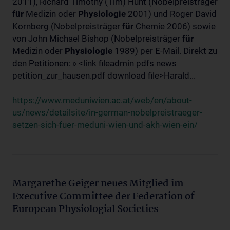
2011), Richard Timothy (Tim) Hunt (Nobelpreisträger
für
Medizin oder
Physiologie
2001) und Roger David
Kornberg (Nobelpreisträger
für
Chemie 2006) sowie
von John Michael Bishop (Nobelpreisträger
für
Medizin oder
Physiologie
1989) per E-Mail. Direkt zu
den Petitionen: » <link fileadmin pdfs news
petition_zur_hausen.pdf download file>Harald...
https://www.meduniwien.ac.at/web/en/about-
us/news/detailsite/in-german-nobelpreistraeger-
setzen-sich-fuer-meduni-wien-und-akh-wien-ein/
Margarethe Geiger neues Mitglied im
Executive Committee der Federation of
European Physiologial Societies