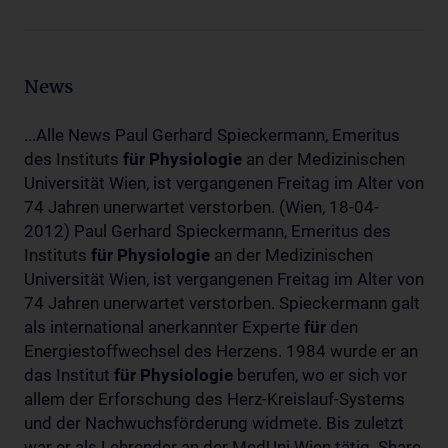
News
...Alle News Paul Gerhard Spieckermann, Emeritus
des Instituts
für
Physiologie
an der Medizinischen
Universität Wien, ist vergangenen Freitag im Alter von
74 Jahren unerwartet verstorben. (Wien, 18-04-
2012) Paul Gerhard Spieckermann, Emeritus des
Instituts
für
Physiologie
an der Medizinischen
Universität Wien, ist vergangenen Freitag im Alter von
74 Jahren unerwartet verstorben. Spieckermann galt
als international anerkannter Experte
für
den
Energiestoffwechsel des Herzens. 1984 wurde er an
das Institut
für
Physiologie
berufen, wo er sich vor
allem der Erforschung des Herz-Kreislauf-Systems
und der Nachwuchsförderung widmete. Bis zuletzt
war er als Lehrender an der MedUni Wien tätig. Share