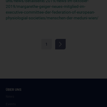
uns/news/detailseite/2019/news-im-oktober-
2019/margarethe-geiger-neues-mitglied-im-
executive-committee-der-federation-of-european-
physiologial-societies/menschen-der-meduni-wien/
1
ÜBER UNS
News
Events