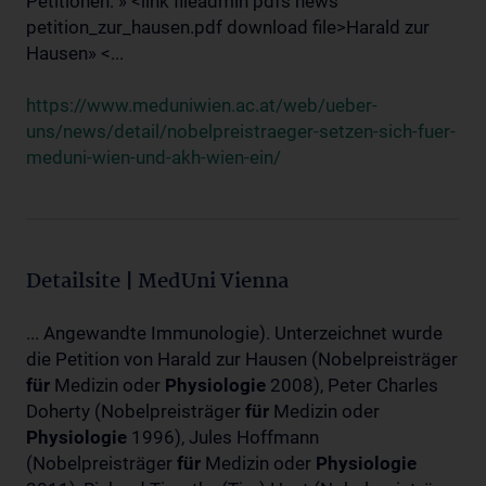
Petitionen: » <link fileadmin pdfs news
petition_zur_hausen.pdf download file>Harald zur
Hausen» <...
https://www.meduniwien.ac.at/web/ueber-
uns/news/detail/nobelpreistraeger-setzen-sich-fuer-
meduni-wien-und-akh-wien-ein/
Detailsite | MedUni Vienna
... Angewandte Immunologie). Unterzeichnet wurde
die Petition von Harald zur Hausen (Nobelpreisträger
für
Medizin oder
Physiologie
2008), Peter Charles
Doherty (Nobelpreisträger
für
Medizin oder
Physiologie
1996), Jules Hoffmann
(Nobelpreisträger
für
Medizin oder
Physiologie