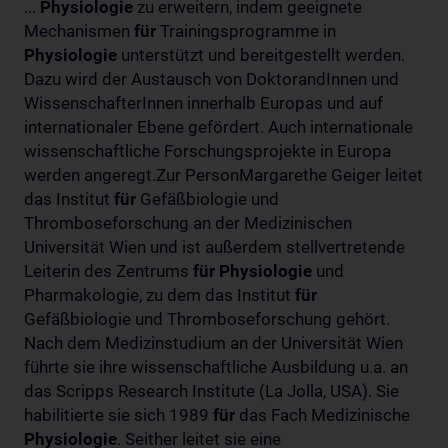
...
Physiologie
zu erweitern, indem geeignete
Mechanismen
für
Trainingsprogramme in
Physiologie
unterstützt und bereitgestellt werden.
Dazu wird der Austausch von DoktorandInnen und
WissenschafterInnen innerhalb Europas und auf
internationaler Ebene gefördert. Auch internationale
wissenschaftliche Forschungsprojekte in Europa
werden angeregt.Zur PersonMargarethe Geiger leitet
das Institut
für
Gefäßbiologie und
Thromboseforschung an der Medizinischen
Universität Wien und ist außerdem stellvertretende
Leiterin des Zentrums
für
Physiologie
und
Pharmakologie, zu dem das Institut
für
Gefäßbiologie und Thromboseforschung gehört.
Nach dem Medizinstudium an der Universität Wien
führte sie ihre wissenschaftliche Ausbildung u.a. an
das Scripps Research Institute (La Jolla, USA). Sie
habilitierte sie sich 1989
für
das Fach Medizinische
Physiologie
. Seither leitet sie eine