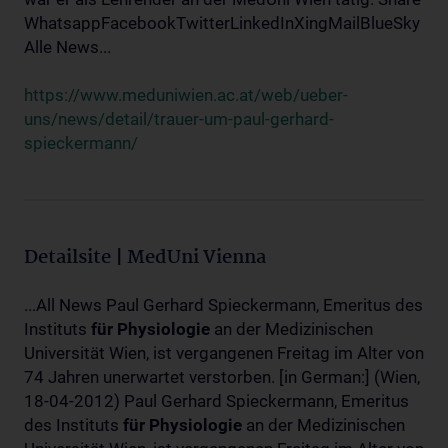
WhatsappFacebookTwitterLinkedInXingMailBlueSky
Alle News...
https://www.meduniwien.ac.at/web/ueber-
uns/news/detail/trauer-um-paul-gerhard-
spieckermann/
Detailsite | MedUni Vienna
...All News Paul Gerhard Spieckermann, Emeritus des
Instituts
für
Physiologie
an der Medizinischen
Universität Wien, ist vergangenen Freitag im Alter von
74 Jahren unerwartet verstorben. [in German:] (Wien,
18-04-2012) Paul Gerhard Spieckermann, Emeritus
des Instituts
für
Physiologie
an der Medizinischen