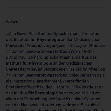
News
...Alle News Paul Gerhard Spieckermann, Emeritus
des Instituts
für
Physiologie
an der Medizinischen
Universität Wien, ist vergangenen Freitag im Alter von
74 Jahren unerwartet verstorben. (Wien, 18-04-
2012) Paul Gerhard Spieckermann, Emeritus des
Instituts
für
Physiologie
an der Medizinischen
Universität Wien, ist vergangenen Freitag im Alter von
74 Jahren unerwartet verstorben. Spieckermann galt
als international anerkannter Experte
für
den
Energiestoffwechsel des Herzens. 1984 wurde er an
das Institut
für
Physiologie
berufen, wo er sich vor
allem der Erforschung des Herz-Kreislauf-Systems
und der Nachwuchsförderung widmete. Bis zuletzt
war er als Lehrender an der MedUni Wien tätig. Share