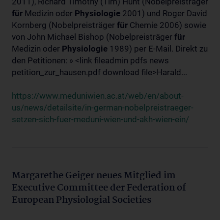
2011), Richard Timothy (Tim) Hunt (Nobelpreisträger
für
Medizin oder
Physiologie
2001) und Roger David
Kornberg (Nobelpreisträger
für
Chemie 2006) sowie
von John Michael Bishop (Nobelpreisträger
für
Medizin oder
Physiologie
1989) per E-Mail. Direkt zu
den Petitionen: » <link fileadmin pdfs news
petition_zur_hausen.pdf download file>Harald...
https://www.meduniwien.ac.at/web/en/about-
us/news/detailsite/in-german-nobelpreistraeger-
setzen-sich-fuer-meduni-wien-und-akh-wien-ein/
Margarethe Geiger neues Mitglied im
Executive Committee der Federation of
European Physiologial Societies