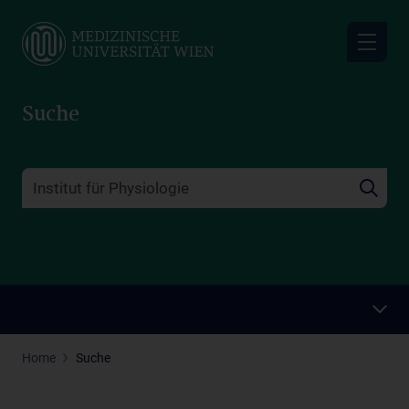
Skip
to
main
content
Suche
Home
Suche