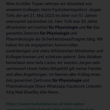
Wien In stiller Trauer nehmen wir Abschied von
unserem Kollegen, Herrn Fachoberinspektor Jürgen
Toth, der am 21. Mai 2023 im Alter von 51 Jahren
unerwartet verstorben ist. Herr Toth war 30 Jahre
Mitarbeiter am Institut
für
Physiologie
und
für
das
gesamte Zentrum
für
Physiologie
und
Pharmakologie als Sicherheitsbeauftragter tätig. Wir
haben ihn als engagierten, humorvollen,
zuverlässigen und stets hilfsbereiten Mitarbeiter und
Kollegen kennen und schätzen gelernt. Sein Ableben
hinterlässt eine tiefe Lücke, wir werden Jürgen sehr
vermissen! Unser tiefes Mitgefühl gilt seiner Familie
und allen Angehörigen. Im Namen aller Kolleg:innen
des gesamten Zentrums
für
Physiologie
und
Pharmakologie Share Whatsapp Facebook LinkedIn
Xing Mail BlueSky Alle News...
https://www.meduniwien.ac.at/web/ueber-
uns/news/2023/default-34fee72b1e-2/meduni-