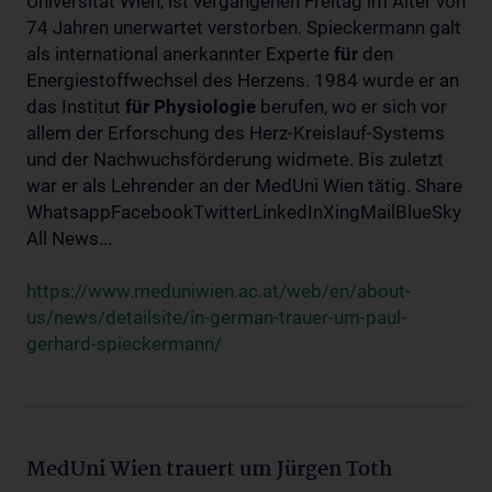
Universität Wien, ist vergangenen Freitag im Alter von
74 Jahren unerwartet verstorben. Spieckermann galt
als international anerkannter Experte
für
den
Energiestoffwechsel des Herzens. 1984 wurde er an
das Institut
für
Physiologie
berufen, wo er sich vor
allem der Erforschung des Herz-Kreislauf-Systems
und der Nachwuchsförderung widmete. Bis zuletzt
war er als Lehrender an der MedUni Wien tätig. Share
WhatsappFacebookTwitterLinkedInXingMailBlueSky
All News...
https://www.meduniwien.ac.at/web/en/about-
us/news/detailsite/in-german-trauer-um-paul-
gerhard-spieckermann/
MedUni Wien trauert um Jürgen Toth