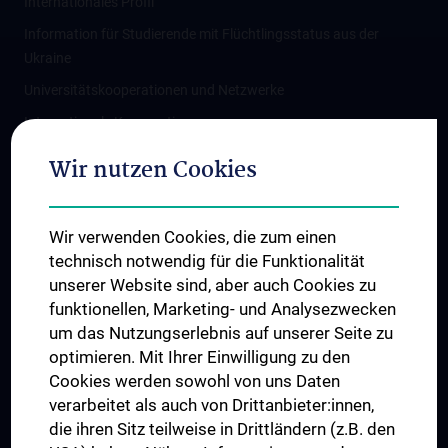
Internationales Profil
Information für Studierende mit Flüchtlingsstatus aus der
Ukraine
Universitätskooperationen und Netzwerke
Internationale Kooperationen
Adjunct Professorships
Wir nutzen Cookies
Student & Staff Exchange
Das KPJ der MedUni Wien
Wir verwenden Cookies, die zum einen
Graduiertentraining
technisch notwendig für die Funktionalität
Dual Career
unserer Website sind, aber auch Cookies zu
funktionellen, Marketing- und Analysezwecken
Trusted Reseach - Research Security - Foreign Interference
um das Nutzungserlebnis auf unserer Seite zu
UNESCO Lehrstuhl für Bioethik
optimieren. Mit Ihrer Einwilligung zu den
MUVI
Cookies werden sowohl von uns Daten
verarbeitet als auch von Drittanbieter:innen,
die ihren Sitz teilweise in Drittländern (z.B. den