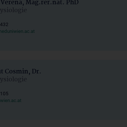
 Verena, Mag.rer.nat. PhD
hysiologie
1432
eduniwien.ac.at
ut Cosmin, Dr.
hysiologie
1105
wien.ac.at