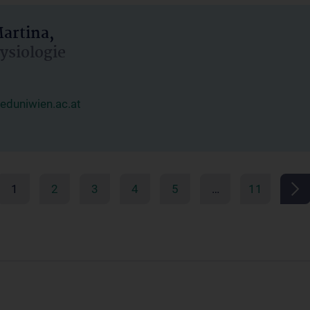
artina,
hysiologie
duniwien.ac.at
1
2
3
4
5
…
11