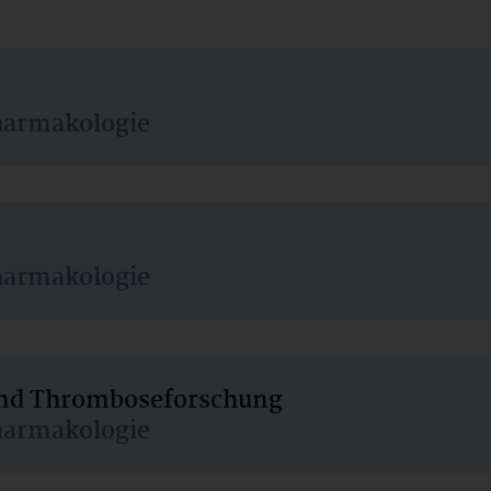
harmakologie
harmakologie
 und Thromboseforschung
harmakologie