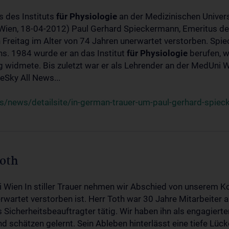
s des Instituts
für
Physiologie
an der Medizinischen Univers
(Wien, 18-04-2012) Paul Gerhard Spieckermann, Emeritus de
 Freitag im Alter von 74 Jahren unerwartet verstorben. Spie
s. 1984 wurde er an das Institut
für
Physiologie
berufen, w
idmete. Bis zuletzt war er als Lehrender an der MedUni Wi
Sky All News...
/news/detailsite/in-german-trauer-um-paul-gerhard-spie
Toth
i Wien In stiller Trauer nehmen wir Abschied von unserem K
wartet verstorben ist. Herr Toth war 30 Jahre Mitarbeiter a
Sicherheitsbeauftragter tätig. Wir haben ihn als engagierte
nd schätzen gelernt. Sein Ableben hinterlässt eine tiefe Lüc