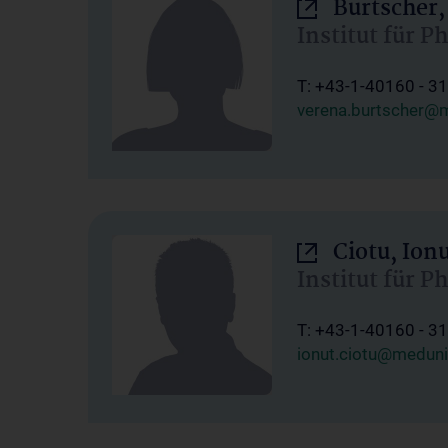
Burtscher,
Institut für P
T: +43-1-40160 - 3
verena.burtscher@m
Ciotu, Ion
Institut für P
T: +43-1-40160 - 3
ionut.ciotu@meduni