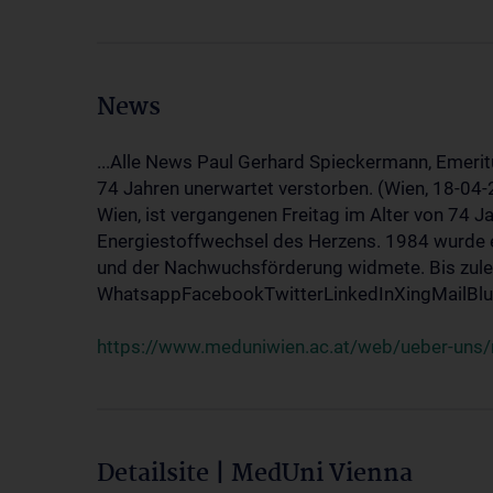
News
...Alle News Paul Gerhard Spieckermann, Emerit
74 Jahren unerwartet verstorben. (Wien, 18-04
Wien, ist vergangenen Freitag im Alter von 74 J
Energiestoffwechsel des Herzens. 1984 wurde e
und der Nachwuchsförderung widmete. Bis zuletz
WhatsappFacebookTwitterLinkedInXingMailBlue
https://www.meduniwien.ac.at/web/ueber-uns/
Detailsite | MedUni Vienna