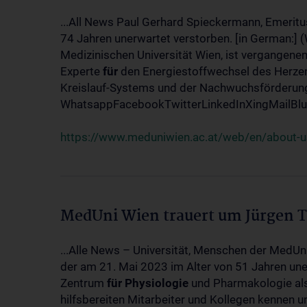
...All News Paul Gerhard Spieckermann, Emeritu
74 Jahren unerwartet verstorben. [in German:] 
Medizinischen Universität Wien, ist vergangenen
Experte
für
den Energiestoffwechsel des Herzen
Kreislauf-Systems und der Nachwuchsförderung w
WhatsappFacebookTwitterLinkedInXingMailBlue
https://www.meduniwien.ac.at/web/en/about-us
MedUni Wien trauert um Jürgen 
...Alle News – Universität, Menschen der MedUn
der am 21. Mai 2023 im Alter von 51 Jahren uner
Zentrum
für
Physiologie
und Pharmakologie als 
hilfsbereiten Mitarbeiter und Kollegen kennen u