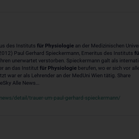
us des Instituts
für
Physiologie
an der Medizinischen Univer
-2012) Paul Gerhard Spieckermann, Emeritus des Instituts
fü
ahren unerwartet verstorben. Spieckermann galt als interna
r an das Institut
für
Physiologie
berufen, wo er sich vor a
t war er als Lehrender an der MedUni Wien tätig. Share
Sky Alle News...
news/detail/trauer-um-paul-gerhard-spieckermann/