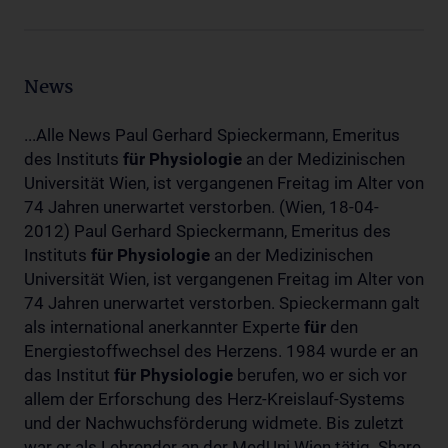
News
...Alle News Paul Gerhard Spieckermann, Emeritus
des Instituts
für
Physiologie
an der Medizinischen
Universität Wien, ist vergangenen Freitag im Alter von
74 Jahren unerwartet verstorben. (Wien, 18-04-
2012) Paul Gerhard Spieckermann, Emeritus des
Instituts
für
Physiologie
an der Medizinischen
Universität Wien, ist vergangenen Freitag im Alter von
74 Jahren unerwartet verstorben. Spieckermann galt
als international anerkannter Experte
für
den
Energiestoffwechsel des Herzens. 1984 wurde er an
das Institut
für
Physiologie
berufen, wo er sich vor
allem der Erforschung des Herz-Kreislauf-Systems
und der Nachwuchsförderung widmete. Bis zuletzt
war er als Lehrender an der MedUni Wien tätig. Share