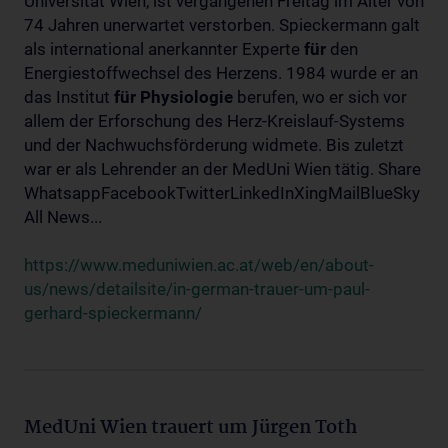
Universität Wien, ist vergangenen Freitag im Alter von
74 Jahren unerwartet verstorben. Spieckermann galt
als international anerkannter Experte
für
den
Energiestoffwechsel des Herzens. 1984 wurde er an
das Institut
für
Physiologie
berufen, wo er sich vor
allem der Erforschung des Herz-Kreislauf-Systems
und der Nachwuchsförderung widmete. Bis zuletzt
war er als Lehrender an der MedUni Wien tätig. Share
WhatsappFacebookTwitterLinkedInXingMailBlueSky
All News...
https://www.meduniwien.ac.at/web/en/about-
us/news/detailsite/in-german-trauer-um-paul-
gerhard-spieckermann/
MedUni Wien trauert um Jürgen Toth