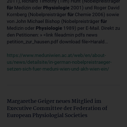
2011), Richard Timothy (Tim) Hunt (Nobelpreisträger
für
Medizin oder
Physiologie
2001) und Roger David
Kornberg (Nobelpreisträger
für
Chemie 2006) sowie
von John Michael Bishop (Nobelpreisträger
für
Medizin oder
Physiologie
1989) per E-Mail. Direkt zu
den Petitionen: » <link fileadmin pdfs news
petition_zur_hausen.pdf download file>Harald...
https://www.meduniwien.ac.at/web/en/about-
us/news/detailsite/in-german-nobelpreistraeger-
setzen-sich-fuer-meduni-wien-und-akh-wien-ein/
Margarethe Geiger neues Mitglied im
Executive Committee der Federation of
European Physiologial Societies