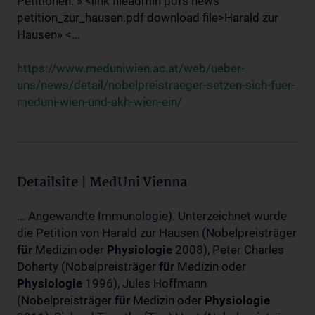
Petitionen: » <link fileadmin pdfs news
petition_zur_hausen.pdf download file>Harald zur
Hausen» <...
https://www.meduniwien.ac.at/web/ueber-
uns/news/detail/nobelpreistraeger-setzen-sich-fuer-
meduni-wien-und-akh-wien-ein/
Detailsite | MedUni Vienna
... Angewandte Immunologie). Unterzeichnet wurde
die Petition von Harald zur Hausen (Nobelpreisträger
für
Medizin oder
Physiologie
2008), Peter Charles
Doherty (Nobelpreisträger
für
Medizin oder
Physiologie
1996), Jules Hoffmann
(Nobelpreisträger
für
Medizin oder
Physiologie