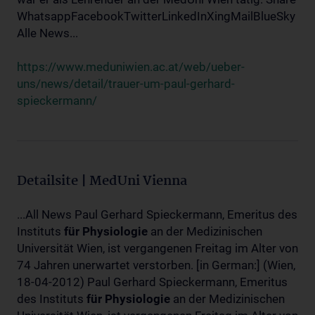
WhatsappFacebookTwitterLinkedInXingMailBlueSky
Alle News...
https://www.meduniwien.ac.at/web/ueber-
uns/news/detail/trauer-um-paul-gerhard-
spieckermann/
Detailsite | MedUni Vienna
...All News Paul Gerhard Spieckermann, Emeritus des
Instituts
für
Physiologie
an der Medizinischen
Universität Wien, ist vergangenen Freitag im Alter von
74 Jahren unerwartet verstorben. [in German:] (Wien,
18-04-2012) Paul Gerhard Spieckermann, Emeritus
des Instituts
für
Physiologie
an der Medizinischen