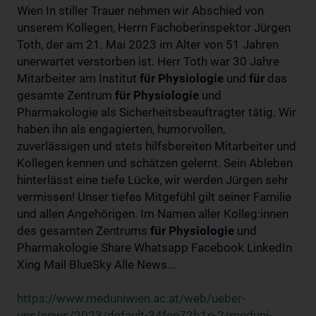
Wien In stiller Trauer nehmen wir Abschied von
unserem Kollegen, Herrn Fachoberinspektor Jürgen
Toth, der am 21. Mai 2023 im Alter von 51 Jahren
unerwartet verstorben ist. Herr Toth war 30 Jahre
Mitarbeiter am Institut
für
Physiologie
und
für
das
gesamte Zentrum
für
Physiologie
und
Pharmakologie als Sicherheitsbeauftragter tätig. Wir
haben ihn als engagierten, humorvollen,
zuverlässigen und stets hilfsbereiten Mitarbeiter und
Kollegen kennen und schätzen gelernt. Sein Ableben
hinterlässt eine tiefe Lücke, wir werden Jürgen sehr
vermissen! Unser tiefes Mitgefühl gilt seiner Familie
und allen Angehörigen. Im Namen aller Kolleg:innen
des gesamten Zentrums
für
Physiologie
und
Pharmakologie Share Whatsapp Facebook LinkedIn
Xing Mail BlueSky Alle News...
https://www.meduniwien.ac.at/web/ueber-
uns/news/2023/default-34fee72b1e-2/meduni-