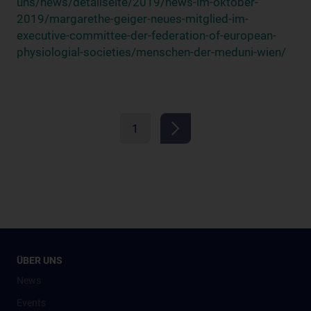
uns/news/detailseite/2019/news-im-oktober-
2019/margarethe-geiger-neues-mitglied-im-
executive-committee-der-federation-of-european-
physiologial-societies/menschen-der-meduni-wien/
1
ÜBER UNS
News
Events