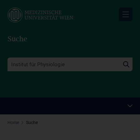
Skip
to
main
content
Suche
Home
Suche