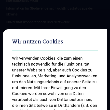
Internationales Profil
Information für Studierende mit Flüchtlingsstatus aus der
Ukraine
Universitätskooperationen und Netzwerke
Internationale Kooperationen
Adjunct Professorships
Wir nutzen Cookies
Student & Staff Exchange
Das KPJ der MedUni Wien
Wir verwenden Cookies, die zum einen
Graduiertentraining
technisch notwendig für die Funktionalität
Dual Career
unserer Website sind, aber auch Cookies zu
funktionellen, Marketing- und Analysezwecken
Trusted Reseach - Research Security - Foreign Interference
um das Nutzungserlebnis auf unserer Seite zu
UNESCO Lehrstuhl für Bioethik
optimieren. Mit Ihrer Einwilligung zu den
MUVI
Cookies werden sowohl von uns Daten
verarbeitet als auch von Drittanbieter:innen,
die ihren Sitz teilweise in Drittländern (z.B. den