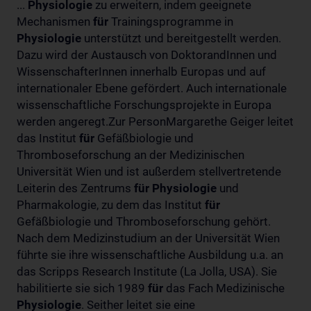
...
Physiologie
zu erweitern, indem geeignete
Mechanismen
für
Trainingsprogramme in
Physiologie
unterstützt und bereitgestellt werden.
Dazu wird der Austausch von DoktorandInnen und
WissenschafterInnen innerhalb Europas und auf
internationaler Ebene gefördert. Auch internationale
wissenschaftliche Forschungsprojekte in Europa
werden angeregt.Zur PersonMargarethe Geiger leitet
das Institut
für
Gefäßbiologie und
Thromboseforschung an der Medizinischen
Universität Wien und ist außerdem stellvertretende
Leiterin des Zentrums
für
Physiologie
und
Pharmakologie, zu dem das Institut
für
Gefäßbiologie und Thromboseforschung gehört.
Nach dem Medizinstudium an der Universität Wien
führte sie ihre wissenschaftliche Ausbildung u.a. an
das Scripps Research Institute (La Jolla, USA). Sie
habilitierte sie sich 1989
für
das Fach Medizinische
Physiologie
. Seither leitet sie eine