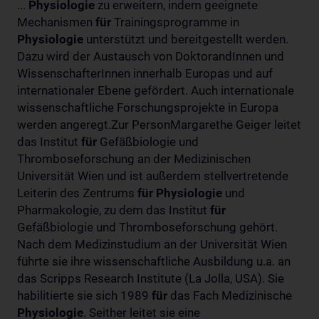
...
Physiologie
zu erweitern, indem geeignete
Mechanismen
für
Trainingsprogramme in
Physiologie
unterstützt und bereitgestellt werden.
Dazu wird der Austausch von DoktorandInnen und
WissenschafterInnen innerhalb Europas und auf
internationaler Ebene gefördert. Auch internationale
wissenschaftliche Forschungsprojekte in Europa
werden angeregt.Zur PersonMargarethe Geiger leitet
das Institut
für
Gefäßbiologie und
Thromboseforschung an der Medizinischen
Universität Wien und ist außerdem stellvertretende
Leiterin des Zentrums
für
Physiologie
und
Pharmakologie, zu dem das Institut
für
Gefäßbiologie und Thromboseforschung gehört.
Nach dem Medizinstudium an der Universität Wien
führte sie ihre wissenschaftliche Ausbildung u.a. an
das Scripps Research Institute (La Jolla, USA). Sie
habilitierte sie sich 1989
für
das Fach Medizinische
Physiologie
. Seither leitet sie eine