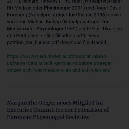
2011), Richard Timothy (Tim) Hunt (Nobelpreisträger
für
Medizin oder
Physiologie
2001) und Roger David
Kornberg (Nobelpreisträger
für
Chemie 2006) sowie
von John Michael Bishop (Nobelpreisträger
für
Medizin oder
Physiologie
1989) per E-Mail. Direkt zu
den Petitionen: » <link fileadmin pdfs news
petition_zur_hausen.pdf download file>Harald...
https://www.meduniwien.ac.at/web/en/about-
us/news/detailsite/in-german-nobelpreistraeger-
setzen-sich-fuer-meduni-wien-und-akh-wien-ein/
Margarethe Geiger neues Mitglied im
Executive Committee der Federation of
European Physiologial Societies