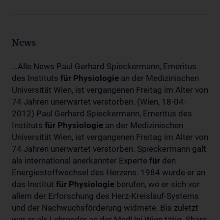
News
...Alle News Paul Gerhard Spieckermann, Emeritus
des Instituts
für
Physiologie
an der Medizinischen
Universität Wien, ist vergangenen Freitag im Alter von
74 Jahren unerwartet verstorben. (Wien, 18-04-
2012) Paul Gerhard Spieckermann, Emeritus des
Instituts
für
Physiologie
an der Medizinischen
Universität Wien, ist vergangenen Freitag im Alter von
74 Jahren unerwartet verstorben. Spieckermann galt
als international anerkannter Experte
für
den
Energiestoffwechsel des Herzens. 1984 wurde er an
das Institut
für
Physiologie
berufen, wo er sich vor
allem der Erforschung des Herz-Kreislauf-Systems
und der Nachwuchsförderung widmete. Bis zuletzt
war er als Lehrender an der MedUni Wien tätig. Share