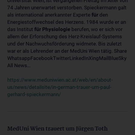
Universität Wien, ist vergangenen Freitag im Alter von
74 Jahren unerwartet verstorben. Spieckermann galt
als international anerkannter Experte
für
den
Energiestoffwechsel des Herzens. 1984 wurde er an
das Institut
für
Physiologie
berufen, wo er sich vor
allem der Erforschung des Herz-Kreislauf-Systems
und der Nachwuchsförderung widmete. Bis zuletzt
war er als Lehrender an der MedUni Wien tätig. Share
WhatsappFacebookTwitterLinkedInXingMailBlueSky
All News...
https://www.meduniwien.ac.at/web/en/about-
us/news/detailsite/in-german-trauer-um-paul-
gerhard-spieckermann/
MedUni Wien trauert um Jürgen Toth