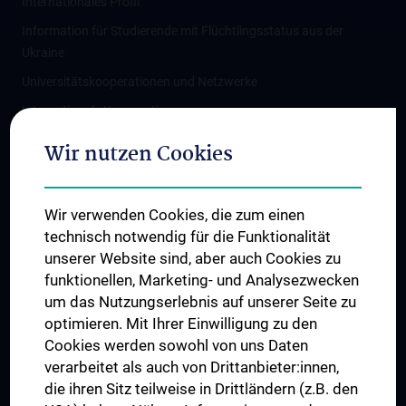
Internationales Profil
Information für Studierende mit Flüchtlingsstatus aus der
Ukraine
Universitätskooperationen und Netzwerke
Internationale Kooperationen
Adjunct Professorships
Wir nutzen Cookies
Student & Staff Exchange
Das KPJ der MedUni Wien
Wir verwenden Cookies, die zum einen
Graduiertentraining
technisch notwendig für die Funktionalität
Dual Career
unserer Website sind, aber auch Cookies zu
funktionellen, Marketing- und Analysezwecken
Trusted Reseach - Research Security - Foreign Interference
um das Nutzungserlebnis auf unserer Seite zu
UNESCO Lehrstuhl für Bioethik
optimieren. Mit Ihrer Einwilligung zu den
MUVI
Cookies werden sowohl von uns Daten
verarbeitet als auch von Drittanbieter:innen,
die ihren Sitz teilweise in Drittländern (z.B. den