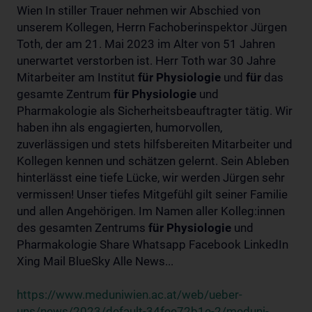
Wien In stiller Trauer nehmen wir Abschied von
unserem Kollegen, Herrn Fachoberinspektor Jürgen
Toth, der am 21. Mai 2023 im Alter von 51 Jahren
unerwartet verstorben ist. Herr Toth war 30 Jahre
Mitarbeiter am Institut
für
Physiologie
und
für
das
gesamte Zentrum
für
Physiologie
und
Pharmakologie als Sicherheitsbeauftragter tätig. Wir
haben ihn als engagierten, humorvollen,
zuverlässigen und stets hilfsbereiten Mitarbeiter und
Kollegen kennen und schätzen gelernt. Sein Ableben
hinterlässt eine tiefe Lücke, wir werden Jürgen sehr
vermissen! Unser tiefes Mitgefühl gilt seiner Familie
und allen Angehörigen. Im Namen aller Kolleg:innen
des gesamten Zentrums
für
Physiologie
und
Pharmakologie Share Whatsapp Facebook LinkedIn
Xing Mail BlueSky Alle News...
https://www.meduniwien.ac.at/web/ueber-
uns/news/2023/default-34fee72b1e-2/meduni-