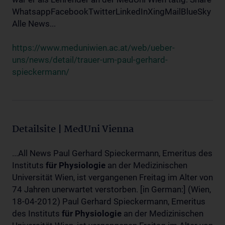
WhatsappFacebookTwitterLinkedInXingMailBlueSky
Alle News...
https://www.meduniwien.ac.at/web/ueber-
uns/news/detail/trauer-um-paul-gerhard-
spieckermann/
Detailsite | MedUni Vienna
...All News Paul Gerhard Spieckermann, Emeritus des
Instituts
für
Physiologie
an der Medizinischen
Universität Wien, ist vergangenen Freitag im Alter von
74 Jahren unerwartet verstorben. [in German:] (Wien,
18-04-2012) Paul Gerhard Spieckermann, Emeritus
des Instituts
für
Physiologie
an der Medizinischen