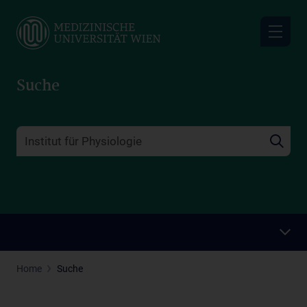
Skip
to
main
content
Suche
Home
Suche