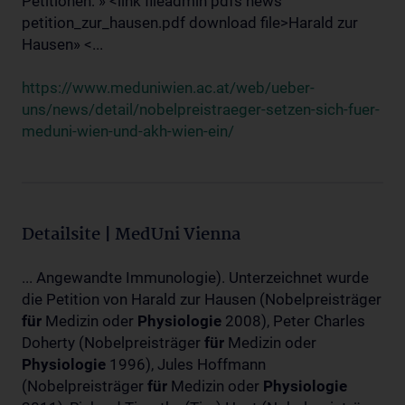
Petitionen: » <link fileadmin pdfs news
petition_zur_hausen.pdf download file>Harald zur
Hausen» <...
https://www.meduniwien.ac.at/web/ueber-
uns/news/detail/nobelpreistraeger-setzen-sich-fuer-
meduni-wien-und-akh-wien-ein/
Detailsite | MedUni Vienna
... Angewandte Immunologie). Unterzeichnet wurde
die Petition von Harald zur Hausen (Nobelpreisträger
für
Medizin oder
Physiologie
2008), Peter Charles
Doherty (Nobelpreisträger
für
Medizin oder
Physiologie
1996), Jules Hoffmann
(Nobelpreisträger
für
Medizin oder
Physiologie