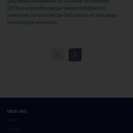
uns/news/detailseite/2019/news-im-oktober-
2019/margarethe-geiger-neues-mitglied-im-
executive-committee-der-federation-of-european-
physiologial-societies/
1
ÜBER UNS
News
Events