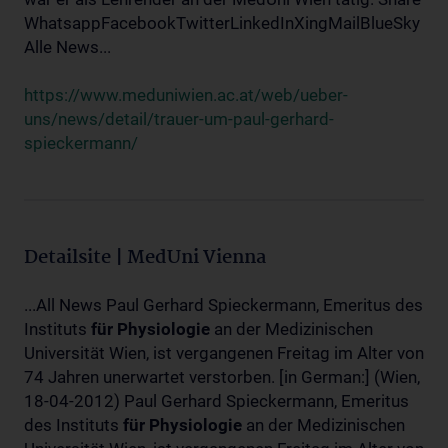
WhatsappFacebookTwitterLinkedInXingMailBlueSky
Alle News...
https://www.meduniwien.ac.at/web/ueber-
uns/news/detail/trauer-um-paul-gerhard-
spieckermann/
Detailsite | MedUni Vienna
...All News Paul Gerhard Spieckermann, Emeritus des
Instituts
für
Physiologie
an der Medizinischen
Universität Wien, ist vergangenen Freitag im Alter von
74 Jahren unerwartet verstorben. [in German:] (Wien,
18-04-2012) Paul Gerhard Spieckermann, Emeritus
des Instituts
für
Physiologie
an der Medizinischen