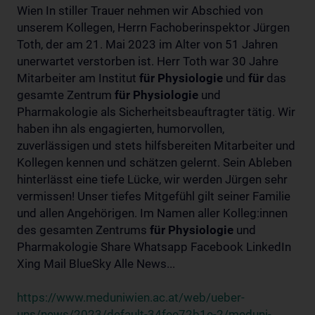
Wien In stiller Trauer nehmen wir Abschied von
unserem Kollegen, Herrn Fachoberinspektor Jürgen
Toth, der am 21. Mai 2023 im Alter von 51 Jahren
unerwartet verstorben ist. Herr Toth war 30 Jahre
Mitarbeiter am Institut
für
Physiologie
und
für
das
gesamte Zentrum
für
Physiologie
und
Pharmakologie als Sicherheitsbeauftragter tätig. Wir
haben ihn als engagierten, humorvollen,
zuverlässigen und stets hilfsbereiten Mitarbeiter und
Kollegen kennen und schätzen gelernt. Sein Ableben
hinterlässt eine tiefe Lücke, wir werden Jürgen sehr
vermissen! Unser tiefes Mitgefühl gilt seiner Familie
und allen Angehörigen. Im Namen aller Kolleg:innen
des gesamten Zentrums
für
Physiologie
und
Pharmakologie Share Whatsapp Facebook LinkedIn
Xing Mail BlueSky Alle News...
https://www.meduniwien.ac.at/web/ueber-
uns/news/2023/default-34fee72b1e-2/meduni-