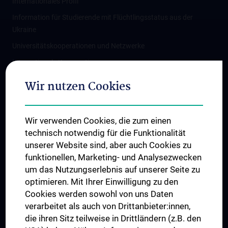
Internationales Profil
Information für Studierende mit Flüchtlingsstatus aus der
Ukraine
Universitätskooperationen und Netzwerke
Internationale Kooperationen
Adjunct Professorships
Wir nutzen Cookies
Student & Staff Exchange
Das KPJ der MedUni Wien
Wir verwenden Cookies, die zum einen
Graduiertentraining
technisch notwendig für die Funktionalität
Dual Career
unserer Website sind, aber auch Cookies zu
funktionellen, Marketing- und Analysezwecken
Trusted Reseach - Research Security - Foreign Interference
um das Nutzungserlebnis auf unserer Seite zu
UNESCO Lehrstuhl für Bioethik
optimieren. Mit Ihrer Einwilligung zu den
MUVI
Cookies werden sowohl von uns Daten
verarbeitet als auch von Drittanbieter:innen,
die ihren Sitz teilweise in Drittländern (z.B. den