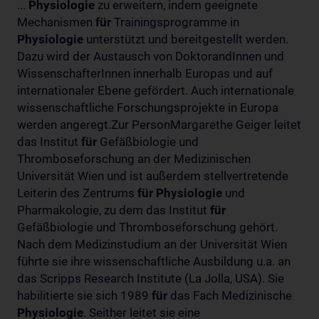
...
Physiologie
zu erweitern, indem geeignete
Mechanismen
für
Trainingsprogramme in
Physiologie
unterstützt und bereitgestellt werden.
Dazu wird der Austausch von DoktorandInnen und
WissenschafterInnen innerhalb Europas und auf
internationaler Ebene gefördert. Auch internationale
wissenschaftliche Forschungsprojekte in Europa
werden angeregt.Zur PersonMargarethe Geiger leitet
das Institut
für
Gefäßbiologie und
Thromboseforschung an der Medizinischen
Universität Wien und ist außerdem stellvertretende
Leiterin des Zentrums
für
Physiologie
und
Pharmakologie, zu dem das Institut
für
Gefäßbiologie und Thromboseforschung gehört.
Nach dem Medizinstudium an der Universität Wien
führte sie ihre wissenschaftliche Ausbildung u.a. an
das Scripps Research Institute (La Jolla, USA). Sie
habilitierte sie sich 1989
für
das Fach Medizinische
Physiologie
. Seither leitet sie eine