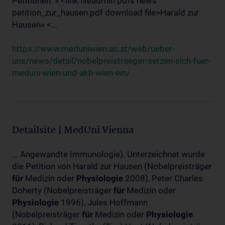
Petitionen: » <link fileadmin pdfs news
petition_zur_hausen.pdf download file>Harald zur
Hausen» <...
https://www.meduniwien.ac.at/web/ueber-
uns/news/detail/nobelpreistraeger-setzen-sich-fuer-
meduni-wien-und-akh-wien-ein/
Detailsite | MedUni Vienna
... Angewandte Immunologie). Unterzeichnet wurde
die Petition von Harald zur Hausen (Nobelpreisträger
für
Medizin oder
Physiologie
2008), Peter Charles
Doherty (Nobelpreisträger
für
Medizin oder
Physiologie
1996), Jules Hoffmann
(Nobelpreisträger
für
Medizin oder
Physiologie