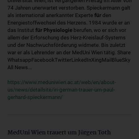
Universität Wien, ist vergangenen Freitag im Alter von
74 Jahren unerwartet verstorben. Spieckermann galt
als international anerkannter Experte
für
den
Energiestoffwechsel des Herzens. 1984 wurde er an
das Institut
für
Physiologie
berufen, wo er sich vor
allem der Erforschung des Herz-Kreislauf-Systems
und der Nachwuchsförderung widmete. Bis zuletzt
war er als Lehrender an der MedUni Wien tätig. Share
WhatsappFacebookTwitterLinkedInXingMailBlueSky
All News...
https://www.meduniwien.ac.at/web/en/about-
us/news/detailsite/in-german-trauer-um-paul-
gerhard-spieckermann/
MedUni Wien trauert um Jürgen Toth