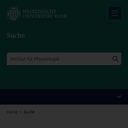
Skip
to
main
content
Suche
Home
Suche