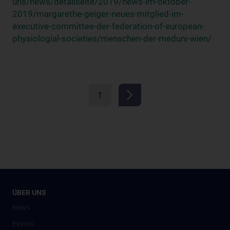
uns/news/detailseite/2019/news-im-oktober-
2019/margarethe-geiger-neues-mitglied-im-
executive-committee-der-federation-of-european-
physiologial-societies/menschen-der-meduni-wien/
1
ÜBER UNS
News
Events