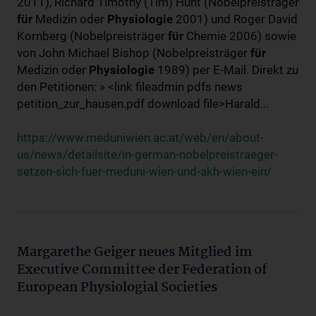
2011), Richard Timothy (Tim) Hunt (Nobelpreisträger
für
Medizin oder
Physiologie
2001) und Roger David
Kornberg (Nobelpreisträger
für
Chemie 2006) sowie
von John Michael Bishop (Nobelpreisträger
für
Medizin oder
Physiologie
1989) per E-Mail. Direkt zu
den Petitionen: » <link fileadmin pdfs news
petition_zur_hausen.pdf download file>Harald...
https://www.meduniwien.ac.at/web/en/about-
us/news/detailsite/in-german-nobelpreistraeger-
setzen-sich-fuer-meduni-wien-und-akh-wien-ein/
Margarethe Geiger neues Mitglied im
Executive Committee der Federation of
European Physiologial Societies