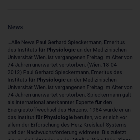
News
...Alle News Paul Gerhard Spieckermann, Emeritus
des Instituts
für
Physiologie
an der Medizinischen
Universität Wien, ist vergangenen Freitag im Alter von
74 Jahren unerwartet verstorben. (Wien, 18-04-
2012) Paul Gerhard Spieckermann, Emeritus des
Instituts
für
Physiologie
an der Medizinischen
Universität Wien, ist vergangenen Freitag im Alter von
74 Jahren unerwartet verstorben. Spieckermann galt
als international anerkannter Experte
für
den
Energiestoffwechsel des Herzens. 1984 wurde er an
das Institut
für
Physiologie
berufen, wo er sich vor
allem der Erforschung des Herz-Kreislauf-Systems
und der Nachwuchsförderung widmete. Bis zuletzt
war er als Lehrender an der MedUni Wien tätig. Share