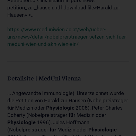
Petitionen: » <link fileadmin pdfs news
petition_zur_hausen.pdf download file>Harald zur
Hausen» <...
https://www.meduniwien.ac.at/web/ueber-
uns/news/detail/nobelpreistraeger-setzen-sich-fuer-
meduni-wien-und-akh-wien-ein/
Detailsite | MedUni Vienna
... Angewandte Immunologie). Unterzeichnet wurde
die Petition von Harald zur Hausen (Nobelpreisträger
für
Medizin oder
Physiologie
2008), Peter Charles
Doherty (Nobelpreisträger
für
Medizin oder
Physiologie
1996), Jules Hoffmann
(Nobelpreisträger
für
Medizin oder
Physiologie