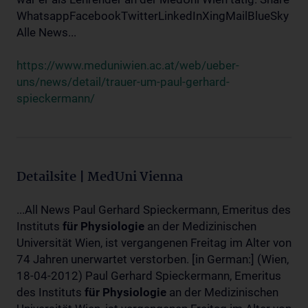
WhatsappFacebookTwitterLinkedInXingMailBlueSky
Alle News...
https://www.meduniwien.ac.at/web/ueber-
uns/news/detail/trauer-um-paul-gerhard-
spieckermann/
Detailsite | MedUni Vienna
...All News Paul Gerhard Spieckermann, Emeritus des
Instituts
für
Physiologie
an der Medizinischen
Universität Wien, ist vergangenen Freitag im Alter von
74 Jahren unerwartet verstorben. [in German:] (Wien,
18-04-2012) Paul Gerhard Spieckermann, Emeritus
des Instituts
für
Physiologie
an der Medizinischen