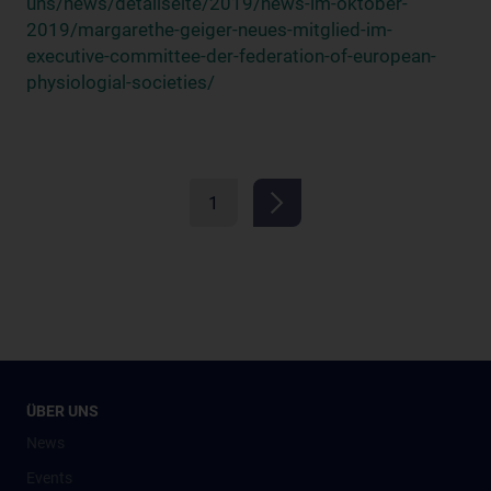
uns/news/detailseite/2019/news-im-oktober-
2019/margarethe-geiger-neues-mitglied-im-
executive-committee-der-federation-of-european-
physiologial-societies/
1
ÜBER UNS
News
Events