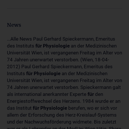
News
...Alle News Paul Gerhard Spieckermann, Emeritus
des Instituts
für
Physiologie
an der Medizinischen
Universität Wien, ist vergangenen Freitag im Alter von
74 Jahren unerwartet verstorben. (Wien, 18-04-
2012) Paul Gerhard Spieckermann, Emeritus des
Instituts
für
Physiologie
an der Medizinischen
Universität Wien, ist vergangenen Freitag im Alter von
74 Jahren unerwartet verstorben. Spieckermann galt
als international anerkannter Experte
für
den
Energiestoffwechsel des Herzens. 1984 wurde er an
das Institut
für
Physiologie
berufen, wo er sich vor
allem der Erforschung des Herz-Kreislauf-Systems
und der Nachwuchsförderung widmete. Bis zuletzt
war er als Lehrender an der MedUni Wien tätig. Share