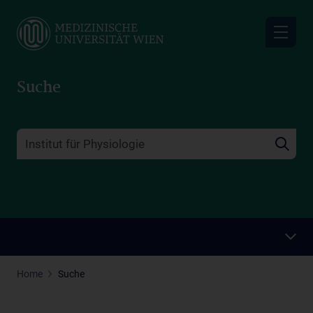
Skip
to
main
content
Suche
Home
Suche