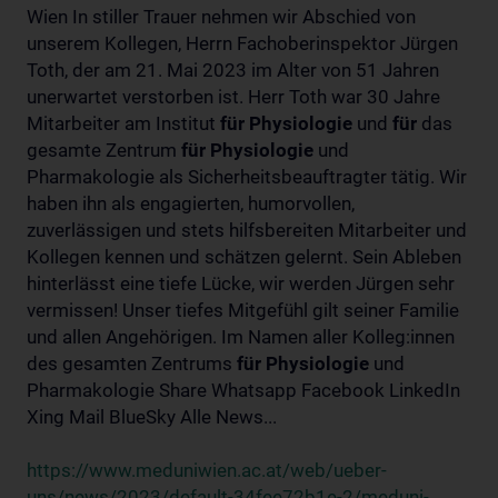
Wien In stiller Trauer nehmen wir Abschied von
unserem Kollegen, Herrn Fachoberinspektor Jürgen
Toth, der am 21. Mai 2023 im Alter von 51 Jahren
unerwartet verstorben ist. Herr Toth war 30 Jahre
Mitarbeiter am Institut
für
Physiologie
und
für
das
gesamte Zentrum
für
Physiologie
und
Pharmakologie als Sicherheitsbeauftragter tätig. Wir
haben ihn als engagierten, humorvollen,
zuverlässigen und stets hilfsbereiten Mitarbeiter und
Kollegen kennen und schätzen gelernt. Sein Ableben
hinterlässt eine tiefe Lücke, wir werden Jürgen sehr
vermissen! Unser tiefes Mitgefühl gilt seiner Familie
und allen Angehörigen. Im Namen aller Kolleg:innen
des gesamten Zentrums
für
Physiologie
und
Pharmakologie Share Whatsapp Facebook LinkedIn
Xing Mail BlueSky Alle News...
https://www.meduniwien.ac.at/web/ueber-
uns/news/2023/default-34fee72b1e-2/meduni-