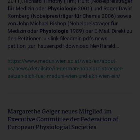
2011), Richard Timothy (Tim) Hunt (Nobelpreisträger
für
Medizin oder
Physiologie
2001) und Roger David
Kornberg (Nobelpreisträger
für
Chemie 2006) sowie
von John Michael Bishop (Nobelpreisträger
für
Medizin oder
Physiologie
1989) per E-Mail. Direkt zu
den Petitionen: » <link fileadmin pdfs news
petition_zur_hausen.pdf download file>Harald...
https://www.meduniwien.ac.at/web/en/about-
us/news/detailsite/in-german-nobelpreistraeger-
setzen-sich-fuer-meduni-wien-und-akh-wien-ein/
Margarethe Geiger neues Mitglied im
Executive Committee der Federation of
European Physiologial Societies