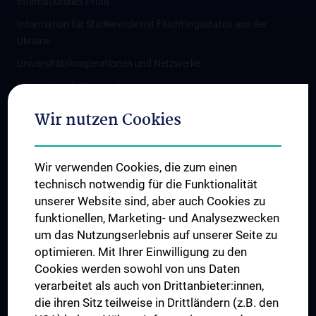
Internationales Profil
Information für Studierende mit Flüchtlingsstatus aus der
Ukraine
Universitätskooperationen und Netzwerke
Internationale Kooperationen
Adjunct Professorships
Wir nutzen Cookies
Student & Staff Exchange
Das KPJ der MedUni Wien
Wir verwenden Cookies, die zum einen
Graduiertentraining
technisch notwendig für die Funktionalität
Dual Career
unserer Website sind, aber auch Cookies zu
funktionellen, Marketing- und Analysezwecken
Trusted Reseach - Research Security - Foreign Interference
um das Nutzungserlebnis auf unserer Seite zu
UNESCO Lehrstuhl für Bioethik
optimieren. Mit Ihrer Einwilligung zu den
MUVI
Cookies werden sowohl von uns Daten
verarbeitet als auch von Drittanbieter:innen,
die ihren Sitz teilweise in Drittländern (z.B. den