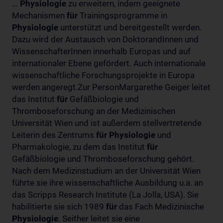
...
Physiologie
zu erweitern, indem geeignete
Mechanismen
für
Trainingsprogramme in
Physiologie
unterstützt und bereitgestellt werden.
Dazu wird der Austausch von DoktorandInnen und
WissenschafterInnen innerhalb Europas und auf
internationaler Ebene gefördert. Auch internationale
wissenschaftliche Forschungsprojekte in Europa
werden angeregt.Zur PersonMargarethe Geiger leitet
das Institut
für
Gefäßbiologie und
Thromboseforschung an der Medizinischen
Universität Wien und ist außerdem stellvertretende
Leiterin des Zentrums
für
Physiologie
und
Pharmakologie, zu dem das Institut
für
Gefäßbiologie und Thromboseforschung gehört.
Nach dem Medizinstudium an der Universität Wien
führte sie ihre wissenschaftliche Ausbildung u.a. an
das Scripps Research Institute (La Jolla, USA). Sie
habilitierte sie sich 1989
für
das Fach Medizinische
Physiologie
. Seither leitet sie eine