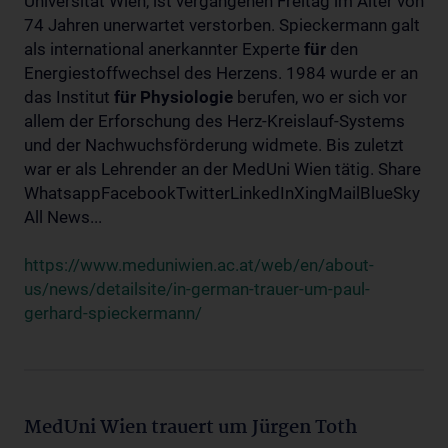
Universität Wien, ist vergangenen Freitag im Alter von
74 Jahren unerwartet verstorben. Spieckermann galt
als international anerkannter Experte
für
den
Energiestoffwechsel des Herzens. 1984 wurde er an
das Institut
für
Physiologie
berufen, wo er sich vor
allem der Erforschung des Herz-Kreislauf-Systems
und der Nachwuchsförderung widmete. Bis zuletzt
war er als Lehrender an der MedUni Wien tätig. Share
WhatsappFacebookTwitterLinkedInXingMailBlueSky
All News...
https://www.meduniwien.ac.at/web/en/about-
us/news/detailsite/in-german-trauer-um-paul-
gerhard-spieckermann/
MedUni Wien trauert um Jürgen Toth