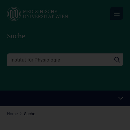
Skip
to
main
content
Suche
Home
Suche