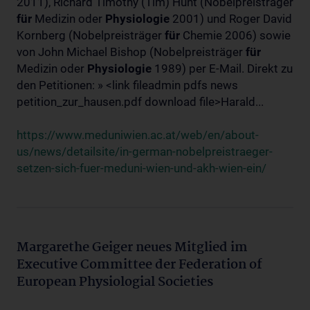
2011), Richard Timothy (Tim) Hunt (Nobelpreisträger
für
Medizin oder
Physiologie
2001) und Roger David
Kornberg (Nobelpreisträger
für
Chemie 2006) sowie
von John Michael Bishop (Nobelpreisträger
für
Medizin oder
Physiologie
1989) per E-Mail. Direkt zu
den Petitionen: » <link fileadmin pdfs news
petition_zur_hausen.pdf download file>Harald...
https://www.meduniwien.ac.at/web/en/about-
us/news/detailsite/in-german-nobelpreistraeger-
setzen-sich-fuer-meduni-wien-und-akh-wien-ein/
Margarethe Geiger neues Mitglied im
Executive Committee der Federation of
European Physiologial Societies