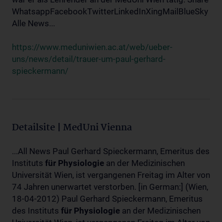
WhatsappFacebookTwitterLinkedInXingMailBlueSky
Alle News...
https://www.meduniwien.ac.at/web/ueber-
uns/news/detail/trauer-um-paul-gerhard-
spieckermann/
Detailsite | MedUni Vienna
...All News Paul Gerhard Spieckermann, Emeritus des
Instituts
für
Physiologie
an der Medizinischen
Universität Wien, ist vergangenen Freitag im Alter von
74 Jahren unerwartet verstorben. [in German:] (Wien,
18-04-2012) Paul Gerhard Spieckermann, Emeritus
des Instituts
für
Physiologie
an der Medizinischen