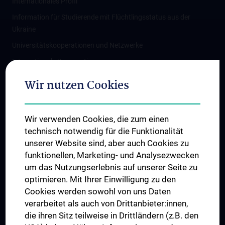
Internationales Profil
Information für Studierende mit Flüchtlingsstatus aus der
Ukraine
Universitätskooperationen und Netzwerke
Internationale Kooperationen
Adjunct Professorships
Wir nutzen Cookies
Student & Staff Exchange
Das KPJ der MedUni Wien
Wir verwenden Cookies, die zum einen
Graduiertentraining
technisch notwendig für die Funktionalität
Dual Career
unserer Website sind, aber auch Cookies zu
funktionellen, Marketing- und Analysezwecken
Trusted Reseach - Research Security - Foreign Interference
um das Nutzungserlebnis auf unserer Seite zu
UNESCO Lehrstuhl für Bioethik
optimieren. Mit Ihrer Einwilligung zu den
MUVI
Cookies werden sowohl von uns Daten
verarbeitet als auch von Drittanbieter:innen,
die ihren Sitz teilweise in Drittländern (z.B. den