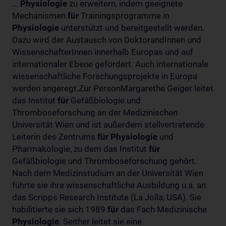
...
Physiologie
zu erweitern, indem geeignete
Mechanismen
für
Trainingsprogramme in
Physiologie
unterstützt und bereitgestellt werden.
Dazu wird der Austausch von DoktorandInnen und
WissenschafterInnen innerhalb Europas und auf
internationaler Ebene gefördert. Auch internationale
wissenschaftliche Forschungsprojekte in Europa
werden angeregt.Zur PersonMargarethe Geiger leitet
das Institut
für
Gefäßbiologie und
Thromboseforschung an der Medizinischen
Universität Wien und ist außerdem stellvertretende
Leiterin des Zentrums
für
Physiologie
und
Pharmakologie, zu dem das Institut
für
Gefäßbiologie und Thromboseforschung gehört.
Nach dem Medizinstudium an der Universität Wien
führte sie ihre wissenschaftliche Ausbildung u.a. an
das Scripps Research Institute (La Jolla, USA). Sie
habilitierte sie sich 1989
für
das Fach Medizinische
Physiologie
. Seither leitet sie eine