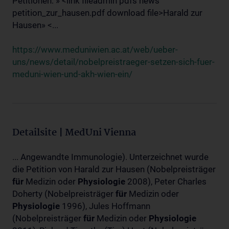
Petitionen: » <link fileadmin pdfs news
petition_zur_hausen.pdf download file>Harald zur
Hausen» <...
https://www.meduniwien.ac.at/web/ueber-
uns/news/detail/nobelpreistraeger-setzen-sich-fuer-
meduni-wien-und-akh-wien-ein/
Detailsite | MedUni Vienna
... Angewandte Immunologie). Unterzeichnet wurde
die Petition von Harald zur Hausen (Nobelpreisträger
für
Medizin oder
Physiologie
2008), Peter Charles
Doherty (Nobelpreisträger
für
Medizin oder
Physiologie
1996), Jules Hoffmann
(Nobelpreisträger
für
Medizin oder
Physiologie