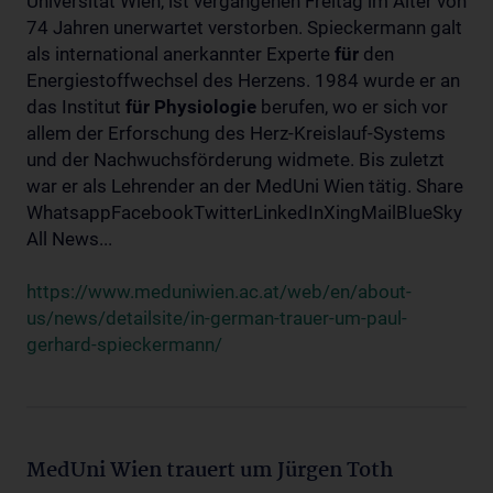
Universität Wien, ist vergangenen Freitag im Alter von
74 Jahren unerwartet verstorben. Spieckermann galt
als international anerkannter Experte
für
den
Energiestoffwechsel des Herzens. 1984 wurde er an
das Institut
für
Physiologie
berufen, wo er sich vor
allem der Erforschung des Herz-Kreislauf-Systems
und der Nachwuchsförderung widmete. Bis zuletzt
war er als Lehrender an der MedUni Wien tätig. Share
WhatsappFacebookTwitterLinkedInXingMailBlueSky
All News...
https://www.meduniwien.ac.at/web/en/about-
us/news/detailsite/in-german-trauer-um-paul-
gerhard-spieckermann/
MedUni Wien trauert um Jürgen Toth