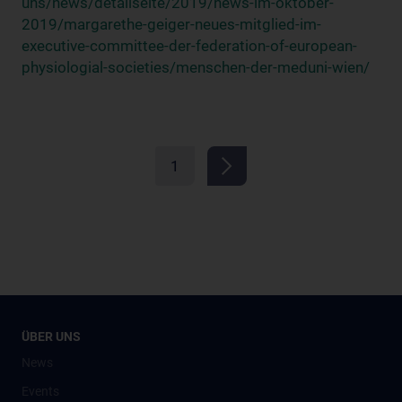
uns/news/detailseite/2019/news-im-oktober-
2019/margarethe-geiger-neues-mitglied-im-
executive-committee-der-federation-of-european-
physiologial-societies/menschen-der-meduni-wien/
1
ÜBER UNS
News
Events