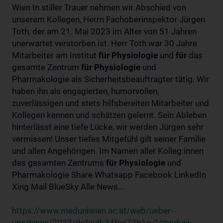
Wien In stiller Trauer nehmen wir Abschied von
unserem Kollegen, Herrn Fachoberinspektor Jürgen
Toth, der am 21. Mai 2023 im Alter von 51 Jahren
unerwartet verstorben ist. Herr Toth war 30 Jahre
Mitarbeiter am Institut
für
Physiologie
und
für
das
gesamte Zentrum
für
Physiologie
und
Pharmakologie als Sicherheitsbeauftragter tätig. Wir
haben ihn als engagierten, humorvollen,
zuverlässigen und stets hilfsbereiten Mitarbeiter und
Kollegen kennen und schätzen gelernt. Sein Ableben
hinterlässt eine tiefe Lücke, wir werden Jürgen sehr
vermissen! Unser tiefes Mitgefühl gilt seiner Familie
und allen Angehörigen. Im Namen aller Kolleg:innen
des gesamten Zentrums
für
Physiologie
und
Pharmakologie Share Whatsapp Facebook LinkedIn
Xing Mail BlueSky Alle News...
https://www.meduniwien.ac.at/web/ueber-
uns/news/2023/default-34fee72b1e-2/meduni-