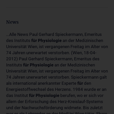
News
...Alle News Paul Gerhard Spieckermann, Emeritus
des Instituts
für
Physiologie
an der Medizinischen
Universität Wien, ist vergangenen Freitag im Alter von
74 Jahren unerwartet verstorben. (Wien, 18-04-
2012) Paul Gerhard Spieckermann, Emeritus des
Instituts
für
Physiologie
an der Medizinischen
Universität Wien, ist vergangenen Freitag im Alter von
74 Jahren unerwartet verstorben. Spieckermann galt
als international anerkannter Experte
für
den
Energiestoffwechsel des Herzens. 1984 wurde er an
das Institut
für
Physiologie
berufen, wo er sich vor
allem der Erforschung des Herz-Kreislauf-Systems
und der Nachwuchsförderung widmete. Bis zuletzt
war er als Lehrender an der MedUni Wien tätig. Share