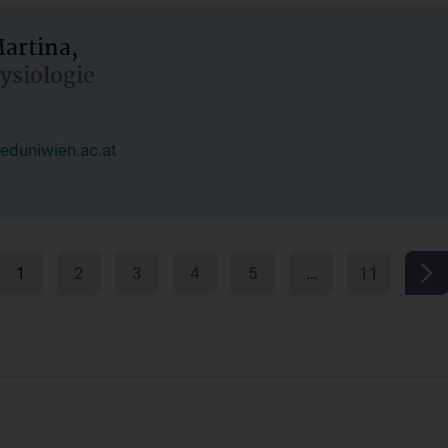
artina,
hysiologie
duniwien.ac.at
1
2
3
4
5
…
11