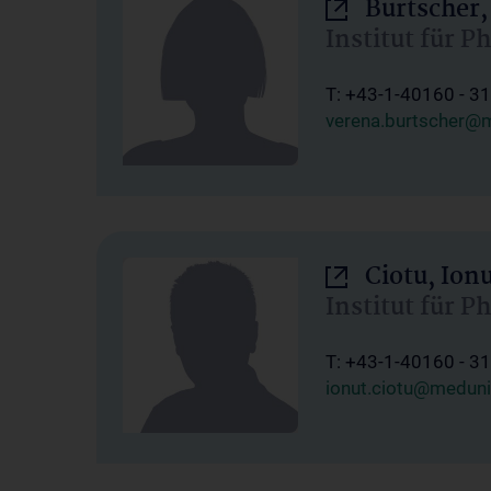
Burtscher,
Institut für P
T: +43-1-40160 - 3
verena.burtscher@m
Ciotu, Ion
Institut für P
T: +43-1-40160 - 3
ionut.ciotu@meduni