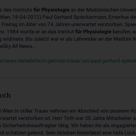
s des Instituts
für
Physiologie
an der Medizinischen Univers
(Wien, 18-04-2012) Paul Gerhard Spieckermann, Emeritus de
 Freitag im Alter von 74 Jahren unerwartet verstorben. Spie
s. 1984 wurde er an das Institut
für
Physiologie
berufen, w
idmete. Bis zuletzt war er als Lehrender an der MedUni Wi
Sky All News...
/news/detailsite/in-german-trauer-um-paul-gerhard-spie
Toth
i Wien In stiller Trauer nehmen wir Abschied von unserem K
wartet verstorben ist. Herr Toth war 30 Jahre Mitarbeiter a
Sicherheitsbeauftragter tätig. Wir haben ihn als engagierte
nd schätzen gelernt. Sein Ableben hinterlässt eine tiefe Lüc