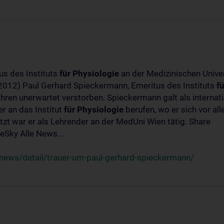
us des Instituts
für
Physiologie
an der Medizinischen Univer
-2012) Paul Gerhard Spieckermann, Emeritus des Instituts
fü
ahren unerwartet verstorben. Spieckermann galt als interna
r an das Institut
für
Physiologie
berufen, wo er sich vor a
t war er als Lehrender an der MedUni Wien tätig. Share
Sky Alle News...
news/detail/trauer-um-paul-gerhard-spieckermann/