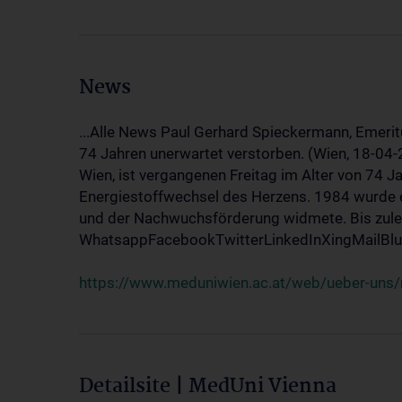
News
...Alle News Paul Gerhard Spieckermann, Emerit
74 Jahren unerwartet verstorben. (Wien, 18-04
Wien, ist vergangenen Freitag im Alter von 74 J
Energiestoffwechsel des Herzens. 1984 wurde e
und der Nachwuchsförderung widmete. Bis zuletz
WhatsappFacebookTwitterLinkedInXingMailBlue
https://www.meduniwien.ac.at/web/ueber-uns/
Detailsite | MedUni Vienna