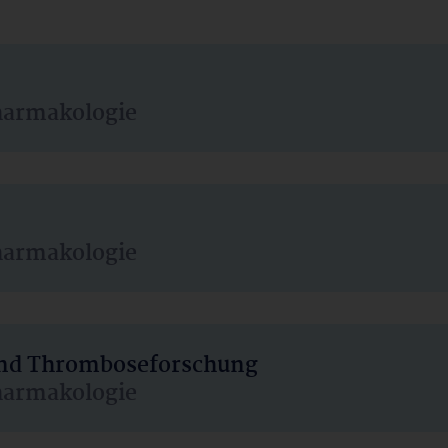
harmakologie
harmakologie
 und Thromboseforschung
harmakologie