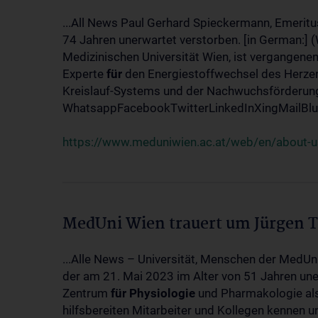
...All News Paul Gerhard Spieckermann, Emeritu
74 Jahren unerwartet verstorben. [in German:] 
Medizinischen Universität Wien, ist vergangenen
Experte
für
den Energiestoffwechsel des Herzen
Kreislauf-Systems und der Nachwuchsförderung w
WhatsappFacebookTwitterLinkedInXingMailBlue
https://www.meduniwien.ac.at/web/en/about-us
MedUni Wien trauert um Jürgen 
...Alle News – Universität, Menschen der MedUn
der am 21. Mai 2023 im Alter von 51 Jahren uner
Zentrum
für
Physiologie
und Pharmakologie als 
hilfsbereiten Mitarbeiter und Kollegen kennen u