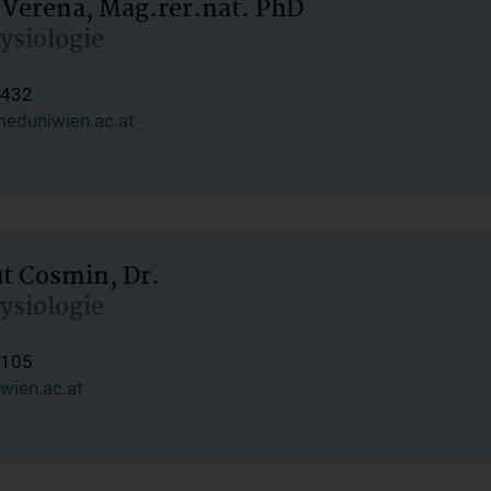
 Verena, Mag.rer.nat. PhD
hysiologie
1432
eduniwien.ac.at
ut Cosmin, Dr.
hysiologie
1105
wien.ac.at