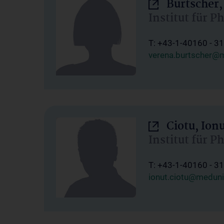
Burtscher,
Institut für P
T: +43-1-40160 - 3
verena.burtscher@m
Ciotu, Ion
Institut für P
T: +43-1-40160 - 3
ionut.ciotu@meduni