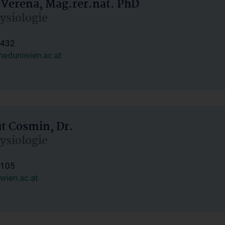
 Verena, Mag.rer.nat. PhD
hysiologie
1432
eduniwien.ac.at
ut Cosmin, Dr.
hysiologie
1105
wien.ac.at