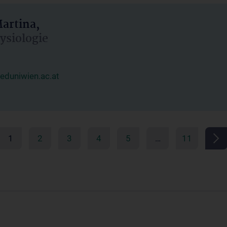
artina,
hysiologie
duniwien.ac.at
1
2
3
4
5
…
11