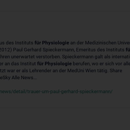
us des Instituts
für
Physiologie
an der Medizinischen Univer
-2012) Paul Gerhard Spieckermann, Emeritus des Instituts
fü
ahren unerwartet verstorben. Spieckermann galt als interna
r an das Institut
für
Physiologie
berufen, wo er sich vor a
t war er als Lehrender an der MedUni Wien tätig. Share
Sky Alle News...
news/detail/trauer-um-paul-gerhard-spieckermann/