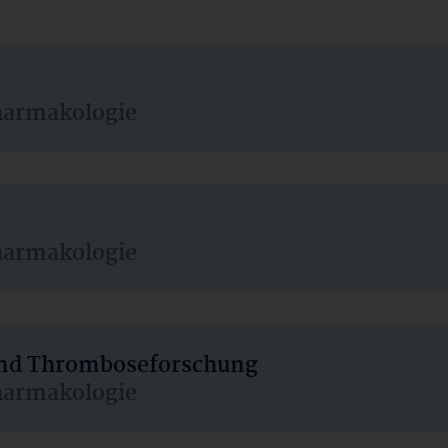
harmakologie
harmakologie
 und Thromboseforschung
harmakologie