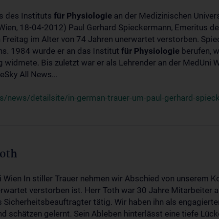
s des Instituts
für
Physiologie
an der Medizinischen Univers
(Wien, 18-04-2012) Paul Gerhard Spieckermann, Emeritus de
 Freitag im Alter von 74 Jahren unerwartet verstorben. Spie
s. 1984 wurde er an das Institut
für
Physiologie
berufen, w
idmete. Bis zuletzt war er als Lehrender an der MedUni Wi
Sky All News...
/news/detailsite/in-german-trauer-um-paul-gerhard-spie
Toth
i Wien In stiller Trauer nehmen wir Abschied von unserem K
wartet verstorben ist. Herr Toth war 30 Jahre Mitarbeiter a
Sicherheitsbeauftragter tätig. Wir haben ihn als engagierte
nd schätzen gelernt. Sein Ableben hinterlässt eine tiefe Lüc