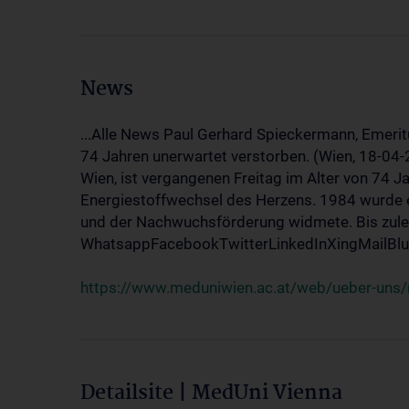
News
...Alle News Paul Gerhard Spieckermann, Emerit
74 Jahren unerwartet verstorben. (Wien, 18-04
Wien, ist vergangenen Freitag im Alter von 74 J
Energiestoffwechsel des Herzens. 1984 wurde e
und der Nachwuchsförderung widmete. Bis zuletz
WhatsappFacebookTwitterLinkedInXingMailBlue
https://www.meduniwien.ac.at/web/ueber-uns/
Detailsite | MedUni Vienna