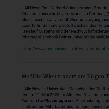
...All News Paul Gerhard Spieckermann, Emeritu
74 Jahren unerwartet verstorben. [in German:] 
Medizinischen Universität Wien, ist vergangenen
Experte
für
den Energiestoffwechsel des Herzen
Kreislauf-Systems und der Nachwuchsförderung w
WhatsappFacebookTwitterLinkedInXingMailBlue
https://www.meduniwien.ac.at/web/en/about-us
MedUni Wien trauert um Jürgen 
...Alle News – Universität, Menschen der MedUn
der am 21. Mai 2023 im Alter von 51 Jahren uner
Zentrum
für
Physiologie
und Pharmakologie als 
hilfsbereiten Mitarbeiter und Kollegen kennen u