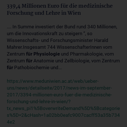
339,4 Millionen Euro für die medizinische
Forschung und Lehre in Wien
.... In Summe investiert der Bund rund 340 Millionen,
um die Innovationskraft zu steigern “, so
Wissenschafts- und Forschungsminister Harald
Mahrer.Insgesamt 744 WissenschafterInnen vom
Zentrum
für
Physiologie
und Pharmakologie, vom
Zentrum
für
Anatomie und Zellbiologie, vom Zentrum
für
Pathobiochemie und...
https://www.meduniwien.ac.at/web/ueber-
uns/news/detailseite/2017/news-im-september-
2017/3394-millionen-euro-fuer-die-medizinische-
forschung-und-lehre-in-wien/?
tx_news_pi1%5BoverwriteDemand%5D%5Bcategorie
s%5D=2&cHash=1a02bb0eafc9007cacff53a35b734
4e2