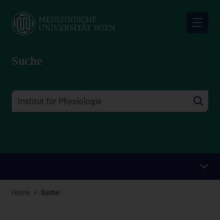
Skip
to
main
content
Suche
Home
Suche