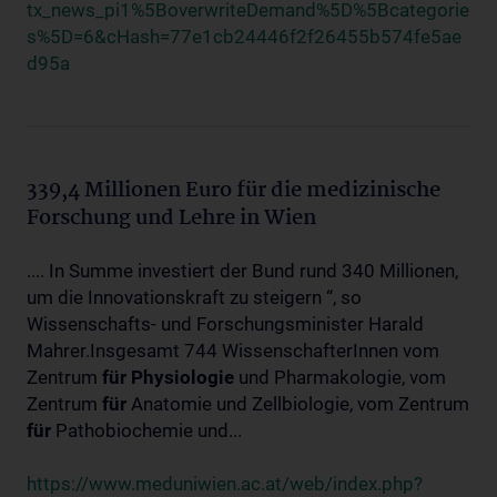
tx_news_pi1%5BoverwriteDemand%5D%5Bcategorie
s%5D=6&cHash=77e1cb24446f2f26455b574fe5ae
d95a
339,4 Millionen Euro für die medizinische
Forschung und Lehre in Wien
.... In Summe investiert der Bund rund 340 Millionen,
um die Innovationskraft zu steigern “, so
Wissenschafts- und Forschungsminister Harald
Mahrer.Insgesamt 744 WissenschafterInnen vom
Zentrum
für
Physiologie
und Pharmakologie, vom
Zentrum
für
Anatomie und Zellbiologie, vom Zentrum
für
Pathobiochemie und...
https://www.meduniwien.ac.at/web/index.php?