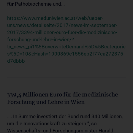
für
Pathobiochemie und...
https://www.meduniwien.ac.at/web/ueber-
uns/news/detailseite/2017/news-im-september-
2017/3394-millionen-euro-fuer-die-medizinische-
forschung-und-lehre-in-wien/?
tx_news_pi1%5BoverwriteDemand%5D%5Bcategorie
s%5D=10&cHash=1900869c1556eb2f77ca272875
d7dbbb
339,4 Millionen Euro für die medizinische
Forschung und Lehre in Wien
.... In Summe investiert der Bund rund 340 Millionen,
um die Innovationskraft zu steigern “, so
Wissenschafts- und Forschungsminister Harald