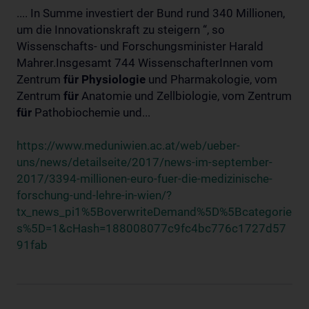
.... In Summe investiert der Bund rund 340 Millionen,
um die Innovationskraft zu steigern “, so
Wissenschafts- und Forschungsminister Harald
Mahrer.Insgesamt 744 WissenschafterInnen vom
Zentrum
für
Physiologie
und Pharmakologie, vom
Zentrum
für
Anatomie und Zellbiologie, vom Zentrum
für
Pathobiochemie und...
https://www.meduniwien.ac.at/web/ueber-
uns/news/detailseite/2017/news-im-september-
2017/3394-millionen-euro-fuer-die-medizinische-
forschung-und-lehre-in-wien/?
tx_news_pi1%5BoverwriteDemand%5D%5Bcategorie
s%5D=1&cHash=188008077c9fc4bc776c1727d57
91fab