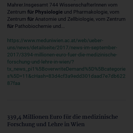
Mahrer.Insgesamt 744 WissenschafterInnen vom
Zentrum
für
Physiologie
und Pharmakologie, vom
Zentrum
für
Anatomie und Zellbiologie, vom Zentrum
für
Pathobiochemie und...
https://www.meduniwien.ac.at/web/ueber-
uns/news/detailseite/2017/news-im-september-
2017/3394-millionen-euro-fuer-die-medizinische-
forschung-und-lehre-in-wien/?
tx_news_pi1%5BoverwriteDemand%5D%5Bcategorie
s%5D=11&cHash=83d4cf3a9edd301daad7e7db622
87faa
339,4 Millionen Euro für die medizinische
Forschung und Lehre in Wien