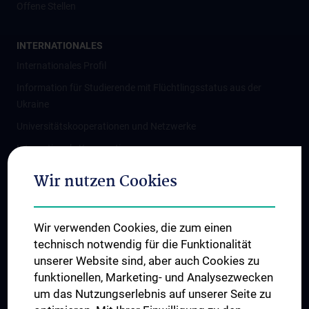
Offene Stellen
INTERNATIONALES
Internationales Profil
Information für Studierende mit Flüchtlingsstatus aus der
Ukraine
Universitätskooperationen und Netzwerke
Internationale Kooperationen
Adjunct Professorships
Wir nutzen Cookies
Student & Staff Exchange
Das KPJ der MedUni Wien
Wir verwenden Cookies, die zum einen
Graduiertentraining
technisch notwendig für die Funktionalität
Dual Career
unserer Website sind, aber auch Cookies zu
funktionellen, Marketing- und Analysezwecken
Trusted Reseach - Research Security - Foreign Interference
um das Nutzungserlebnis auf unserer Seite zu
UNESCO Lehrstuhl für Bioethik