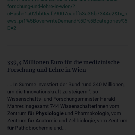
forschung-und-lehre-in-wien/?
cHash=1a02bb0eafc9007cacff53a35b7344e2&tx_n
ews_pi1%5BoverwriteDemand%5D%5Bcategories%5
D=2
339,4 Millionen Euro für die medizinische
Forschung und Lehre in Wien
.... In Summe investiert der Bund rund 340 Millionen,
um die Innovationskraft zu steigern “, so
Wissenschafts- und Forschungsminister Harald
Mahrer.Insgesamt 744 WissenschafterInnen vom
Zentrum
für
Physiologie
und Pharmakologie, vom
Zentrum
für
Anatomie und Zellbiologie, vom Zentrum
für
Pathobiochemie und...