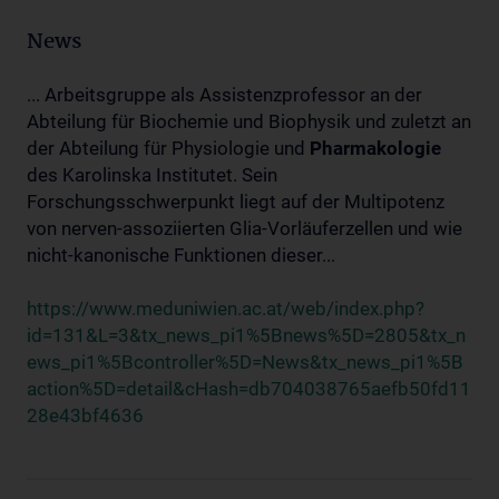
News
... Arbeitsgruppe als Assistenzprofessor an der
Abteilung für Biochemie und Biophysik und zuletzt an
der Abteilung für Physiologie und
Pharmakologie
des Karolinska Institutet. Sein
Forschungsschwerpunkt liegt auf der Multipotenz
von nerven-assoziierten Glia-Vorläuferzellen und wie
nicht-kanonische Funktionen dieser...
https://www.meduniwien.ac.at/web/index.php?
id=131&L=3&tx_news_pi1%5Bnews%5D=2805&tx_n
ews_pi1%5Bcontroller%5D=News&tx_news_pi1%5B
action%5D=detail&cHash=db704038765aefb50fd11
28e43bf4636