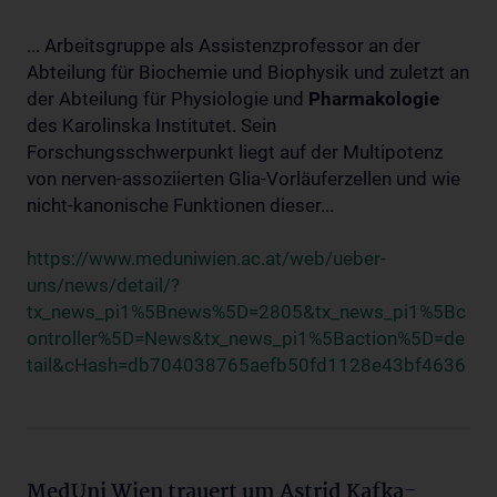
... Arbeitsgruppe als Assistenzprofessor an der
Abteilung für Biochemie und Biophysik und zuletzt an
der Abteilung für Physiologie und
Pharmakologie
des Karolinska Institutet. Sein
Forschungsschwerpunkt liegt auf der Multipotenz
von nerven-assoziierten Glia-Vorläuferzellen und wie
nicht-kanonische Funktionen dieser...
https://www.meduniwien.ac.at/web/ueber-
uns/news/detail/?
tx_news_pi1%5Bnews%5D=2805&tx_news_pi1%5Bc
ontroller%5D=News&tx_news_pi1%5Baction%5D=de
tail&cHash=db704038765aefb50fd1128e43bf4636
MedUni Wien trauert um Astrid Kafka-