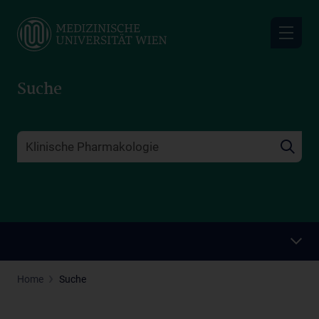
Skip
to
main
content
Suche
Home
Suche