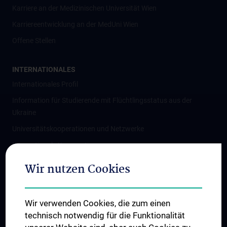
Karriere an der Medizinischen Universität Wien
Karriereentwicklung an der MedUni Wien
Offene Stellen
INTERNATIONALES
Internationales Profil
Information für Studierende mit Flüchtlingsstatus aus der
Ukraine
Universitätskooperationen und Netzwerke
Internationale Kooperationen
Adjunct Professorships
Wir nutzen Cookies
Student & Staff Exchange
Das KPJ der MedUni Wien
Wir verwenden Cookies, die zum einen
Graduiertentraining
technisch notwendig für die Funktionalität
Dual Career