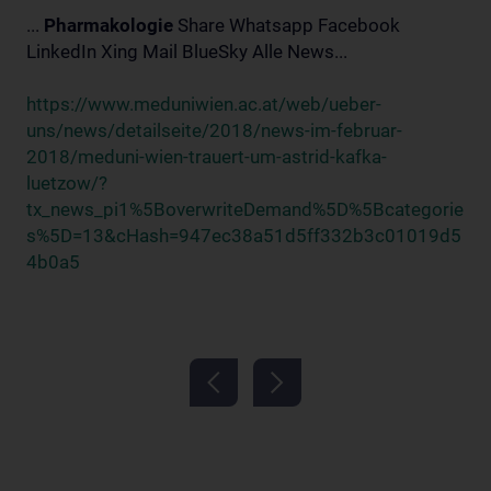
...
Pharmakologie
Share Whatsapp Facebook
LinkedIn Xing Mail BlueSky Alle News...
https://www.meduniwien.ac.at/web/ueber-
uns/news/detailseite/2018/news-im-februar-
2018/meduni-wien-trauert-um-astrid-kafka-
luetzow/?
tx_news_pi1%5BoverwriteDemand%5D%5Bcategorie
s%5D=13&cHash=947ec38a51d5ff332b3c01019d5
4b0a5