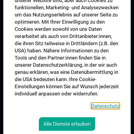
unserer Website sind, aber auch Cookies zu
funktionellen, Marketing- und Analysezwecken
Trusted Reseach - Research Security - Foreign Interference
um das Nutzungserlebnis auf unserer Seite zu
UNESCO Lehrstuhl für Bioethik
optimieren. Mit Ihrer Einwilligung zu den
MUVI
Cookies werden sowohl von uns Daten
verarbeitet als auch von Drittanbieter:innen,
die ihren Sitz teilweise in Drittländern (z.B. den
USA) haben. Nähere Informationen zu den
Folgen Sie uns auf
Tools und den Partner:innen finden Sie in
unserer Datenschutzerklärung, in der wir auch
genau erklären, was eine Datenübermittlung in
die USA bedeuten kann. Ihre Cookie-
Einstellungen können Sie auf Wunsch jederzeit
individuell anpassen oder widerrufen.
PRESSE
JOBS
Datenschutz
MEDUNI SHOP
RECHTLICHES
Alle Dienste erlauben
COOKIE-EINSTELLUNGEN