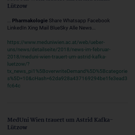
Lützow
...
Pharmakologie
Share Whatsapp Facebook
LinkedIn Xing Mail BlueSky Alle News...
https://www.meduniwien.ac.at/web/ueber-
uns/news/detailseite/2018/news-im-februar-
2018/meduni-wien-trauert-um-astrid-kafka-
luetzow/?
tx_news_pi1%5BoverwriteDemand%5D%5Bcategorie
s%5D=10&cHash=62da928a437169294be1fe3ead3
fc64c
MedUni Wien trauert um Astrid Kafka-
Lützow