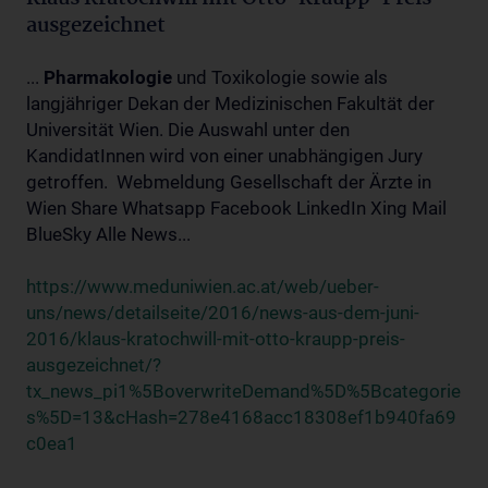
ausgezeichnet
...
Pharmakologie
und Toxikologie sowie als
langjähriger Dekan der Medizinischen Fakultät der
Universität Wien. Die Auswahl unter den
KandidatInnen wird von einer unabhängigen Jury
getroffen. Webmeldung Gesellschaft der Ärzte in
Wien Share Whatsapp Facebook LinkedIn Xing Mail
BlueSky Alle News...
https://www.meduniwien.ac.at/web/ueber-
uns/news/detailseite/2016/news-aus-dem-juni-
2016/klaus-kratochwill-mit-otto-kraupp-preis-
ausgezeichnet/?
tx_news_pi1%5BoverwriteDemand%5D%5Bcategorie
s%5D=13&cHash=278e4168acc18308ef1b940fa69
c0ea1