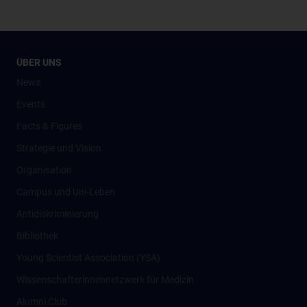
ÜBER UNS
News
Events
Facts & Figures
Strategie und Vision
Organisation
Campus und Uni-Leben
Antidiskriminierung
Bibliothek
Young Scientist Association (YSA)
Wissenschafter­innennetzwerk für Medizin
Alumni Club