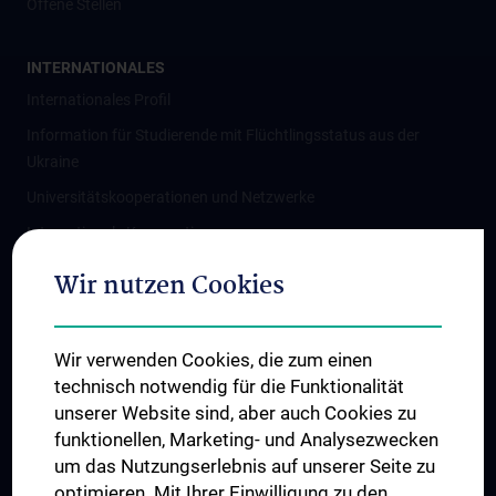
Offene Stellen
INTERNATIONALES
Internationales Profil
Information für Studierende mit Flüchtlingsstatus aus der
Ukraine
Universitätskooperationen und Netzwerke
Internationale Kooperationen
Adjunct Professorships
Wir nutzen Cookies
Student & Staff Exchange
Das KPJ der MedUni Wien
Wir verwenden Cookies, die zum einen
Graduiertentraining
technisch notwendig für die Funktionalität
Dual Career
unserer Website sind, aber auch Cookies zu
funktionellen, Marketing- und Analysezwecken
Trusted Reseach - Research Security - Foreign Interference
um das Nutzungserlebnis auf unserer Seite zu
UNESCO Lehrstuhl für Bioethik
optimieren. Mit Ihrer Einwilligung zu den