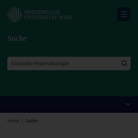
Skip
to
main
content
Suche
Home
Suche