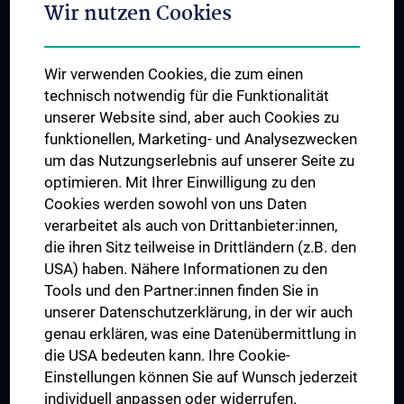
Wir nutzen Cookies
Student & Staff Exchange
Das KPJ der MedUni Wien
Wir verwenden Cookies, die zum einen
Graduiertentraining
technisch notwendig für die Funktionalität
Dual Career
unserer Website sind, aber auch Cookies zu
funktionellen, Marketing- und Analysezwecken
Trusted Reseach - Research Security - Foreign Interference
um das Nutzungserlebnis auf unserer Seite zu
UNESCO Lehrstuhl für Bioethik
optimieren. Mit Ihrer Einwilligung zu den
MUVI
Cookies werden sowohl von uns Daten
verarbeitet als auch von Drittanbieter:innen,
die ihren Sitz teilweise in Drittländern (z.B. den
USA) haben. Nähere Informationen zu den
Folgen Sie uns auf
Tools und den Partner:innen finden Sie in
unserer Datenschutzerklärung, in der wir auch
genau erklären, was eine Datenübermittlung in
die USA bedeuten kann. Ihre Cookie-
Einstellungen können Sie auf Wunsch jederzeit
individuell anpassen oder widerrufen.
PRESSE