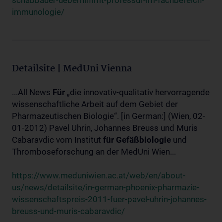
schabbauer-uebernimmt-professur-im-fachbereich-
immunologie/
Detailsite | MedUni Vienna
...All News
Für
„die innovativ-qualitativ hervorragende
wissenschaftliche Arbeit auf dem Gebiet der
Pharmazeutischen Biologie“. [in German:] (Wien, 02-
01-2012) Pavel Uhrin, Johannes Breuss und Muris
Cabaravdic vom Institut
für
Gefäßbiologie
und
Thromboseforschung an der MedUni Wien...
https://www.meduniwien.ac.at/web/en/about-
us/news/detailsite/in-german-phoenix-pharmazie-
wissenschaftspreis-2011-fuer-pavel-uhrin-johannes-
breuss-und-muris-cabaravdic/