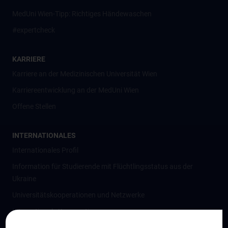
MedUni Wien-Tipp: Richtiges Händewaschen
#expertcheck
KARRIERE
Karriere an der Medizinischen Universität Wien
Karriereentwicklung an der MedUni Wien
Offene Stellen
INTERNATIONALES
Internationales Profil
Information für Studierende mit Flüchtlingsstatus aus der
Ukraine
Universitätskooperationen und Netzwerke
Internationale Kooperationen
Adjunct Professorships