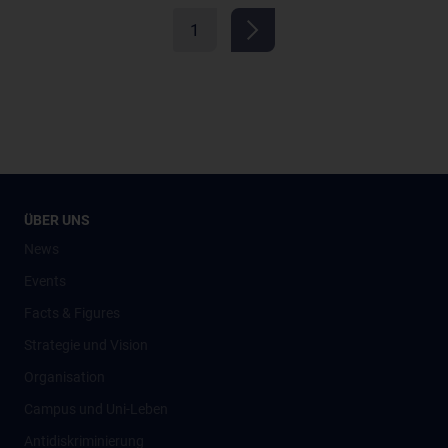
1
ÜBER UNS
News
Events
Facts & Figures
Strategie und Vision
Organisation
Campus und Uni-Leben
Antidiskriminierung