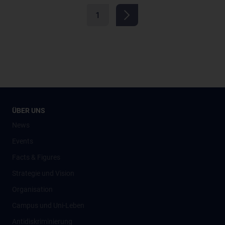
1
ÜBER UNS
News
Events
Facts & Figures
Strategie und Vision
Organisation
Campus und Uni-Leben
Antidiskriminierung