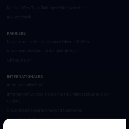
MedUni Wien-Tipp: Richtiges Händewaschen
#expertcheck
KARRIERE
Karriere an der Medizinischen Universität Wien
Karriereentwicklung an der MedUni Wien
Offene Stellen
INTERNATIONALES
Internationales Profil
Information für Studierende mit Flüchtlingsstatus aus der
Ukraine
Universitätskooperationen und Netzwerke
Internationale Kooperationen
Adjunct Professorships