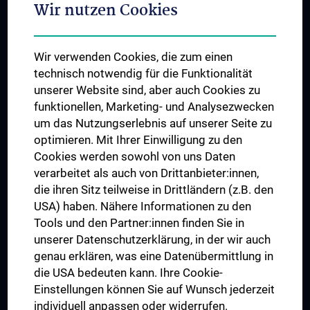
Wir nutzen Cookies
Student & Staff Exchange
Das KPJ der MedUni Wien
Wir verwenden Cookies, die zum einen
Graduiertentraining
technisch notwendig für die Funktionalität
Dual Career
unserer Website sind, aber auch Cookies zu
funktionellen, Marketing- und Analysezwecken
Trusted Reseach - Research Security - Foreign Interference
um das Nutzungserlebnis auf unserer Seite zu
UNESCO Lehrstuhl für Bioethik
optimieren. Mit Ihrer Einwilligung zu den
MUVI
Cookies werden sowohl von uns Daten
verarbeitet als auch von Drittanbieter:innen,
die ihren Sitz teilweise in Drittländern (z.B. den
USA) haben. Nähere Informationen zu den
Folgen Sie uns auf
Tools und den Partner:innen finden Sie in
unserer Datenschutzerklärung, in der wir auch
genau erklären, was eine Datenübermittlung in
die USA bedeuten kann. Ihre Cookie-
Einstellungen können Sie auf Wunsch jederzeit
individuell anpassen oder widerrufen.
PRESSE