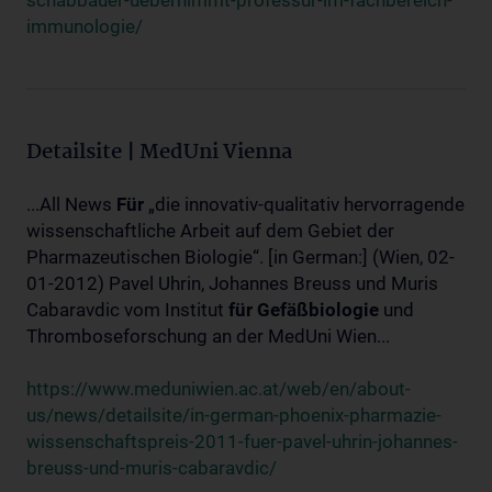
schabbauer-uebernimmt-professur-im-fachbereich-
immunologie/
Detailsite | MedUni Vienna
...All News
Für
„die innovativ-qualitativ hervorragende
wissenschaftliche Arbeit auf dem Gebiet der
Pharmazeutischen Biologie“. [in German:] (Wien, 02-
01-2012) Pavel Uhrin, Johannes Breuss und Muris
Cabaravdic vom Institut
für
Gefäßbiologie
und
Thromboseforschung an der MedUni Wien...
https://www.meduniwien.ac.at/web/en/about-
us/news/detailsite/in-german-phoenix-pharmazie-
wissenschaftspreis-2011-fuer-pavel-uhrin-johannes-
breuss-und-muris-cabaravdic/