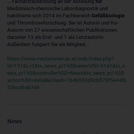
... Facharztausbildung an der Abteilung
für
Medizinisch-chemische Labordiagnostik und
habilitierte sich 2014 im Fachbereich
Gefäßbiologie
und Thromboseforschung. Sie ist Autorin und Ko-
Autorin von 27 wissenschaftlichen Publikationen,
darunter 13 als Erst- und 1 als Letztautorin.
Außerdem fungiert Sie als Mitglied...
https://www.meduniwien.ac.at/web/index.php?
id=131&L=3&tx_news_pi1%5Bnews%5D=3141&tx_n
ews_pi1%5Bcontroller%5D=News&tx_news_pi1%5B
action%5D=detail&cHash=7b4b593d9cb578f5e44fb
336cd6ab7d4
News