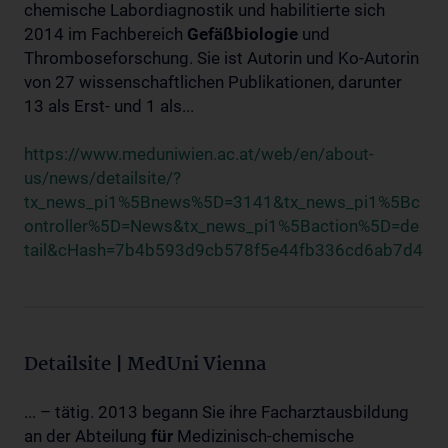
chemische Labordiagnostik und habilitierte sich
2014 im Fachbereich
Gefäßbiologie
und
Thromboseforschung. Sie ist Autorin und Ko-Autorin
von 27 wissenschaftlichen Publikationen, darunter
13 als Erst- und 1 als...
https://www.meduniwien.ac.at/web/en/about-
us/news/detailsite/?
tx_news_pi1%5Bnews%5D=3141&tx_news_pi1%5Bc
ontroller%5D=News&tx_news_pi1%5Baction%5D=de
tail&cHash=7b4b593d9cb578f5e44fb336cd6ab7d4
Detailsite | MedUni Vienna
... – tätig. 2013 begann Sie ihre Facharztausbildung
an der Abteilung
für
Medizinisch-chemische