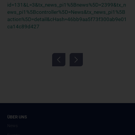
id=131&L=3&tx_news_pi1%5Bnews%5D=2399&tx_n
ews_pi1%5Bcontroller%5D=News&tx_news_pi1%5B
action%5D=detail&cHash=46bb9aa5f73f300ab9e01
ca14c89d427
ÜBER UNS
News