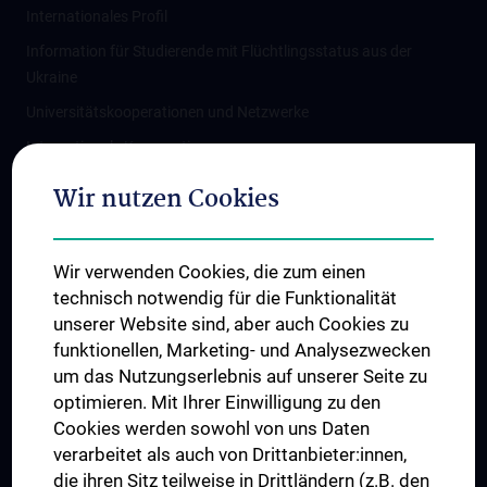
Internationales Profil
Information für Studierende mit Flüchtlingsstatus aus der
Ukraine
Universitätskooperationen und Netzwerke
Internationale Kooperationen
Adjunct Professorships
Wir nutzen Cookies
Student & Staff Exchange
Das KPJ der MedUni Wien
Wir verwenden Cookies, die zum einen
Graduiertentraining
technisch notwendig für die Funktionalität
Dual Career
unserer Website sind, aber auch Cookies zu
funktionellen, Marketing- und Analysezwecken
Trusted Reseach - Research Security - Foreign Interference
um das Nutzungserlebnis auf unserer Seite zu
UNESCO Lehrstuhl für Bioethik
optimieren. Mit Ihrer Einwilligung zu den
MUVI
Cookies werden sowohl von uns Daten
verarbeitet als auch von Drittanbieter:innen,
die ihren Sitz teilweise in Drittländern (z.B. den