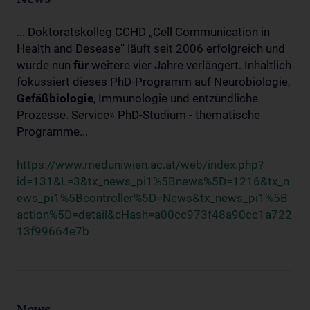
... Doktoratskolleg CCHD „Cell Communication in
Health and Desease“ läuft seit 2006 erfolgreich und
wurde nun
für
weitere vier Jahre verlängert. Inhaltlich
fokussiert dieses PhD-Programm auf Neurobiologie,
Gefäßbiologie
, Immunologie und entzündliche
Prozesse. Service» PhD-Studium - thematische
Programme...
https://www.meduniwien.ac.at/web/index.php?
id=131&L=3&tx_news_pi1%5Bnews%5D=1216&tx_n
ews_pi1%5Bcontroller%5D=News&tx_news_pi1%5B
action%5D=detail&cHash=a00cc973f48a90cc1a722
13f99664e7b