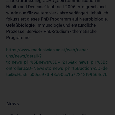
... Doktoratskolleg CCHD „Cell Communication in
Health and Desease“ läuft seit 2006 erfolgreich und
wurde nun
für
weitere vier Jahre verlängert. Inhaltlich
fokussiert dieses PhD-Programm auf Neurobiologie,
Gefäßbiologie
, Immunologie und entzündliche
Prozesse. Service» PhD-Studium - thematische
Programme...
https://www.meduniwien.ac.at/web/ueber-
uns/news/detail/?
tx_news_pi1%5Bnews%5D=1216&tx_news_pi1%5Bc
ontroller%5D=News&tx_news_pi1%5Baction%5D=de
tail&cHash=a00cc973f48a90cc1a72213f99664e7b
News