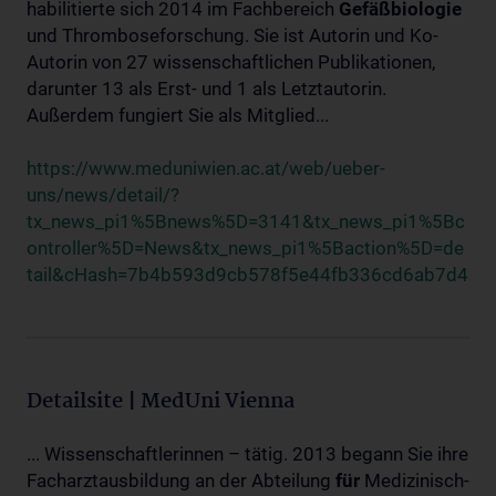
habilitierte sich 2014 im Fachbereich
Gefäßbiologie
und Thromboseforschung. Sie ist Autorin und Ko-
Autorin von 27 wissenschaftlichen Publikationen,
darunter 13 als Erst- und 1 als Letztautorin.
Außerdem fungiert Sie als Mitglied...
https://www.meduniwien.ac.at/web/ueber-
uns/news/detail/?
tx_news_pi1%5Bnews%5D=3141&tx_news_pi1%5Bc
ontroller%5D=News&tx_news_pi1%5Baction%5D=de
tail&cHash=7b4b593d9cb578f5e44fb336cd6ab7d4
Detailsite | MedUni Vienna
... Wissenschaftlerinnen – tätig. 2013 begann Sie ihre
Facharztausbildung an der Abteilung
für
Medizinisch-