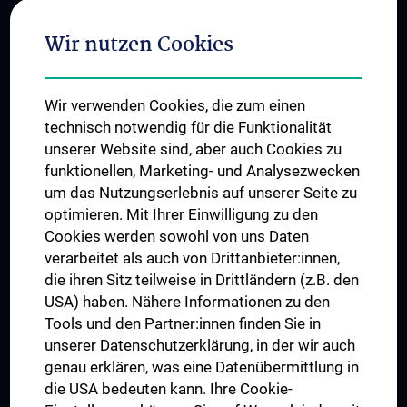
Internationale Kooperationen
Adjunct Professorships
Wir nutzen Cookies
Student & Staff Exchange
Das KPJ der MedUni Wien
Wir verwenden Cookies, die zum einen
Graduiertentraining
technisch notwendig für die Funktionalität
Dual Career
unserer Website sind, aber auch Cookies zu
funktionellen, Marketing- und Analysezwecken
Trusted Reseach - Research Security - Foreign Interference
um das Nutzungserlebnis auf unserer Seite zu
UNESCO Lehrstuhl für Bioethik
optimieren. Mit Ihrer Einwilligung zu den
MUVI
Cookies werden sowohl von uns Daten
verarbeitet als auch von Drittanbieter:innen,
die ihren Sitz teilweise in Drittländern (z.B. den
USA) haben. Nähere Informationen zu den
Folgen Sie uns auf
Tools und den Partner:innen finden Sie in
unserer Datenschutzerklärung, in der wir auch
genau erklären, was eine Datenübermittlung in
die USA bedeuten kann. Ihre Cookie-