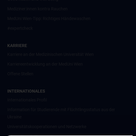
Mediziner:innen kontra Rauchen
MedUni Wien-Tipp: Richtiges Händewaschen
#expertcheck
KARRIERE
Karriere an der Medizinischen Universität Wien
Karriereentwicklung an der MedUni Wien
Offene Stellen
INTERNATIONALES
Internationales Profil
Information für Studierende mit Flüchtlingsstatus aus der
Ukraine
Universitätskooperationen und Netzwerke