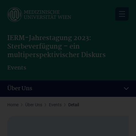
Skip
to
main
content
IERM-Jahrestagung 2023:
Sterbeverfügung – ein
multiperspektivischer Diskurs
Events
Über Uns
Home
Über Uns
Events
Detail