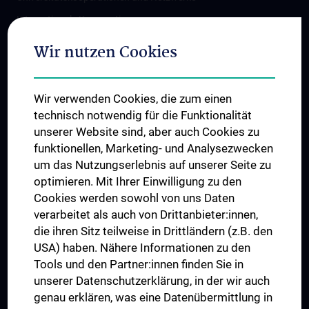
Internationale Kooperationen
Adjunct Professorships
Wir nutzen Cookies
Student & Staff Exchange
Das KPJ der MedUni Wien
Wir verwenden Cookies, die zum einen
Graduiertentraining
technisch notwendig für die Funktionalität
Dual Career
unserer Website sind, aber auch Cookies zu
funktionellen, Marketing- und Analysezwecken
Trusted Reseach - Research Security - Foreign Interference
um das Nutzungserlebnis auf unserer Seite zu
UNESCO Lehrstuhl für Bioethik
optimieren. Mit Ihrer Einwilligung zu den
MUVI
Cookies werden sowohl von uns Daten
verarbeitet als auch von Drittanbieter:innen,
die ihren Sitz teilweise in Drittländern (z.B. den
USA) haben. Nähere Informationen zu den
Folgen Sie uns auf
Tools und den Partner:innen finden Sie in
unserer Datenschutzerklärung, in der wir auch
genau erklären, was eine Datenübermittlung in