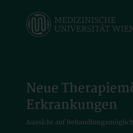
Skip
to
main
content
Neue Therapiemö
Erkrankungen
Aussicht auf Behandlungsmöglichk