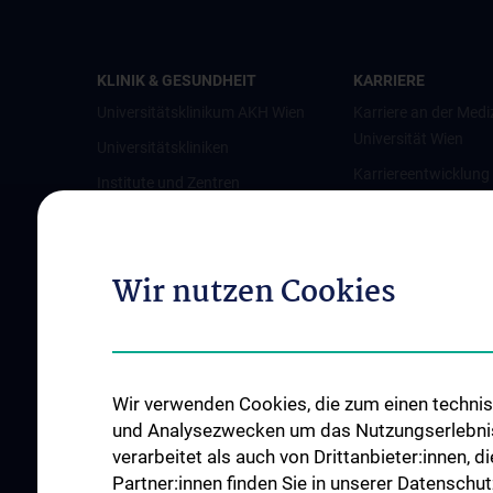
KLINIK & GESUNDHEIT
KARRIERE
Universitätsklinikum AKH Wien
Karriere an der Medi
Universität Wien
Universitätskliniken
Karriereentwicklung
Institute und Zentren
Wien
Ambulanzen & Services
Offene Stellen
Gesundheits-Services
Wir nutzen Cookies
Good health and well-being
Mediziner:innen kontra Rauchen
MedUni Wien-Tipp: Richtiges
Händewaschen
Wir verwenden Cookies, die zum einen technisc
#expertcheck
und Analysezwecken um das Nutzungserlebnis a
verarbeitet als auch von Drittanbieter:innen, d
Partner:innen finden Sie in unserer Datenschut