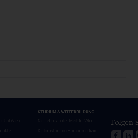
STUDIUM & WEITERBILDUNG
Folgen S
edUni Wien
Die Lehre an der MedUni Wien
unkte
Diplomstudium Humanmedizin