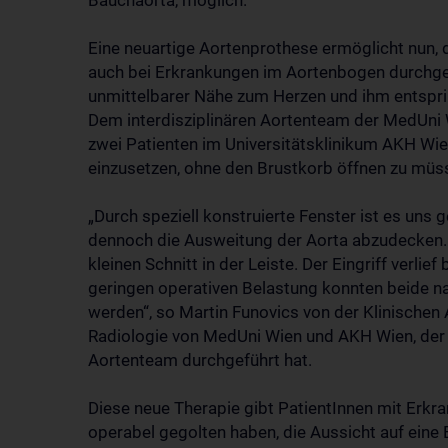
Bauchaorta, möglich.
Eine neuartige Aortenprothese ermöglicht nun, d
auch bei Erkrankungen im Aortenbogen durchgef
unmittelbarer Nähe zum Herzen und ihm entsprin
Dem interdisziplinären Aortenteam der MedUni W
zwei Patienten im Universitätsklinikum AKH Wi
einzusetzen, ohne den Brustkorb öffnen zu müs
„Durch speziell konstruierte Fenster ist es uns 
dennoch die Ausweitung der Aorta abzudecken. 
kleinen Schnitt in der Leiste. Der Eingriff verlie
geringen operativen Belastung konnten beide 
werden“, so Martin Funovics von der Klinischen 
Radiologie von MedUni Wien und AKH Wien, der 
Aortenteam durchgeführt hat.
Diese neue Therapie gibt PatientInnen mit Erkr
operabel gegolten haben, die Aussicht auf eine 