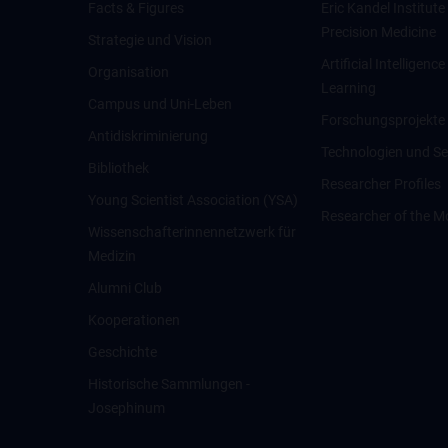
Facts & Figures
Eric Kandel Institute
Precision Medicine
Strategie und Vision
Artificial Intelligen
Organisation
Learning
Campus und Uni-Leben
Forschungsprojekte
Antidiskriminierung
Technologien und Se
Bibliothek
Researcher Profiles
Young Scientist Association (YSA)
Researcher of the M
Wissenschafter­innennetzwerk für
Medizin
Alumni Club
Kooperationen
Geschichte
Historische Sammlungen -
Josephinum