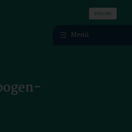
ENGLISH
Menü
nbogen-