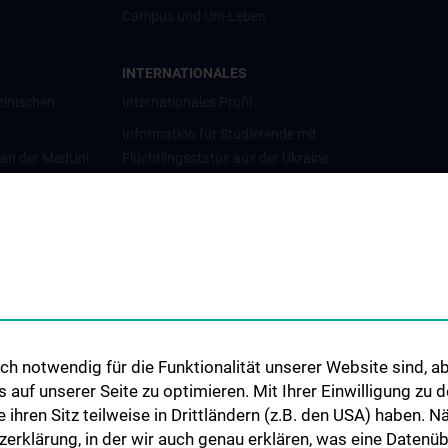
Campus und Uni-Leben
INTERNATIONALES
zinischen
Internationales Profil
Information für Studierende mit
 an der MedUni
Flüchtlingsstatus aus der Ukraine
Universitätskooperationen und
Netzwerke
Internationale Kooperationen
Adjunct Professorships
Student & Staff Exchange
Das KPJ der MedUni Wien
h notwendig für die Funktionalität unserer Website sind, ab
Graduiertentraining
uf unserer Seite zu optimieren. Mit Ihrer Einwilligung zu
Dual Career
ie ihren Sitz teilweise in Drittländern (z.B. den USA) haben.
zerklärung, in der wir auch genau erklären, was eine Datenü
Trusted Reseach - Research