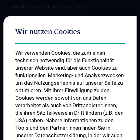
Universitätskooperationen und Netzwerke
Internationale Kooperationen
Adjunct Professorships
Wir nutzen Cookies
Student & Staff Exchange
Das KPJ der MedUni Wien
Wir verwenden Cookies, die zum einen
Graduiertentraining
technisch notwendig für die Funktionalität
Dual Career
unserer Website sind, aber auch Cookies zu
funktionellen, Marketing- und Analysezwecken
Trusted Reseach - Research Security - Foreign Interference
um das Nutzungserlebnis auf unserer Seite zu
UNESCO Lehrstuhl für Bioethik
optimieren. Mit Ihrer Einwilligung zu den
MUVI
Cookies werden sowohl von uns Daten
verarbeitet als auch von Drittanbieter:innen,
die ihren Sitz teilweise in Drittländern (z.B. den
USA) haben. Nähere Informationen zu den
Folgen Sie uns auf
Tools und den Partner:innen finden Sie in
unserer Datenschutzerklärung, in der wir auch