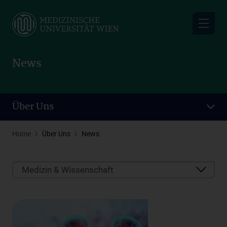
Skip
to
main
content
News
Über Uns
Home
Über Uns
News
Medizin & Wissenschaft