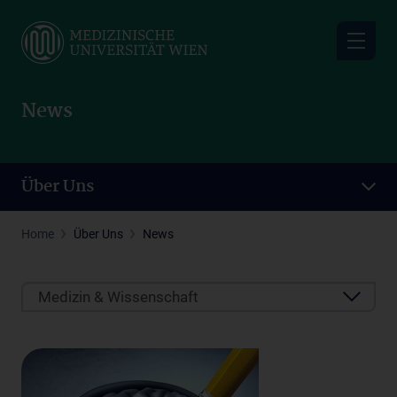
Skip
to
main
content
News
Über Uns
Home
Über Uns
News
Medizin & Wissenschaft