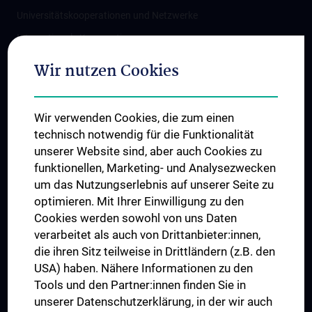
Universitätskooperationen und Netzwerke
Internationale Kooperationen
Adjunct Professorships
Wir nutzen Cookies
Student & Staff Exchange
Das KPJ der MedUni Wien
Wir verwenden Cookies, die zum einen
Graduiertentraining
technisch notwendig für die Funktionalität
Dual Career
unserer Website sind, aber auch Cookies zu
funktionellen, Marketing- und Analysezwecken
Trusted Reseach - Research Security - Foreign Interference
um das Nutzungserlebnis auf unserer Seite zu
UNESCO Lehrstuhl für Bioethik
optimieren. Mit Ihrer Einwilligung zu den
MUVI
Cookies werden sowohl von uns Daten
verarbeitet als auch von Drittanbieter:innen,
die ihren Sitz teilweise in Drittländern (z.B. den
USA) haben. Nähere Informationen zu den
Folgen Sie uns auf
Tools und den Partner:innen finden Sie in
unserer Datenschutzerklärung, in der wir auch