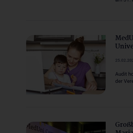
MedUn
Unive
25.02.20
Audit h
der Ver
Groß