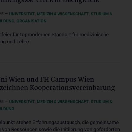
nnengasse erreicht Dachgleiche
–
,
,
25
UNIVERSITÄT
MEDIZIN & WISSENSCHAFT
STUDIUM &
,
ILDUNG
ORGANISATION
nfeier für topmodernen Standort für medizinische
ng und Lehre
ni Wien und FH Campus Wien
zeichnen Kooperationsvereinbarung
–
,
,
25
UNIVERSITÄT
MEDIZIN & WISSENSCHAFT
STUDIUM &
ILDUNG
elpunkt stehen Erfahrungsaustausch, die gemeinsame
 von Ressourcen sowie die Initiierung von geförderten