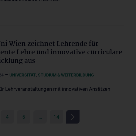
i Wien zeichnet Lehrende für
lente Lehre und innovative curriculare
cklung aus
–
,
24
UNIVERSITÄT
STUDIUM & WEITERBILDUNG
für Lehrveranstaltungen mit innovativen Ansätzen
4
5
…
14