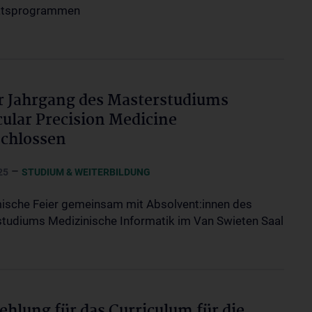
atsprogrammen
r Jahrgang des Masterstudiums
ular Precision Medicine
chlossen
–
25
STUDIUM & WEITERBILDUNG
sche Feier gemeinsam mit Absolvent:innen des
tudiums Medizinische Informatik im Van Swieten Saal
hlung für das Curriculum für die