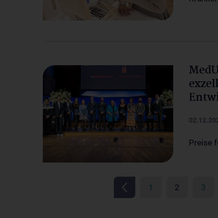
MedUn
exzel
Entwi
02.12.20
Preise 
1
2
3