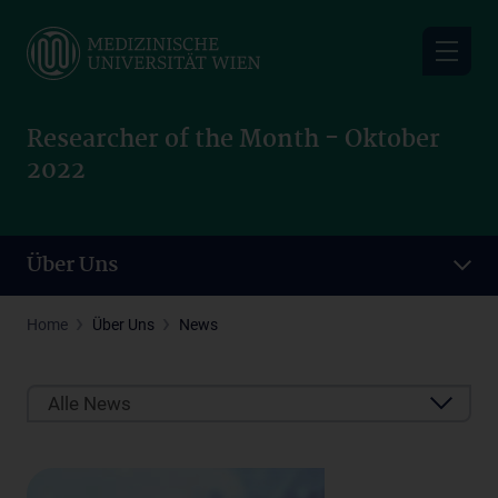
Skip
to
main
content
Researcher of the Month - Oktober
2022
Über Uns
Home
Über Uns
News
Alle News