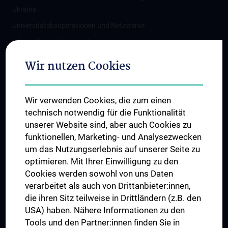
Ukraine
Universitätskooperationen und Netzwerke
Internationale Kooperationen
Adjunct Professorships
Wir nutzen Cookies
Student & Staff Exchange
Das KPJ der MedUni Wien
Wir verwenden Cookies, die zum einen
Graduiertentraining
technisch notwendig für die Funktionalität
Dual Career
unserer Website sind, aber auch Cookies zu
funktionellen, Marketing- und Analysezwecken
Trusted Reseach - Research Security - Foreign Interference
um das Nutzungserlebnis auf unserer Seite zu
UNESCO Lehrstuhl für Bioethik
optimieren. Mit Ihrer Einwilligung zu den
MUVI
Cookies werden sowohl von uns Daten
verarbeitet als auch von Drittanbieter:innen,
die ihren Sitz teilweise in Drittländern (z.B. den
USA) haben. Nähere Informationen zu den
Folgen Sie uns auf
Tools und den Partner:innen finden Sie in