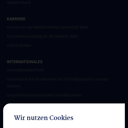
#expertcheck
KARRIERE
Karriere an der Medizinischen Universität Wien
Karriereentwicklung an der MedUni Wien
Offene Stellen
INTERNATIONALES
Internationales Profil
Information für Studierende mit Flüchtlingsstatus aus der
Ukraine
Universitätskooperationen und Netzwerke
Internationale Kooperationen
Adjunct Professorships
Wir nutzen Cookies
Student & Staff Exchange