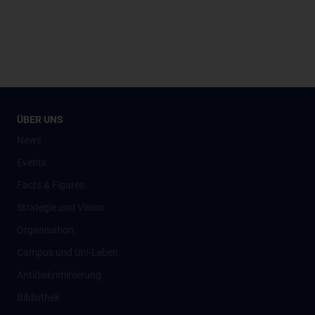
ÜBER UNS
News
Events
Facts & Figures
Strategie und Vision
Organisation
Campus und Uni-Leben
Antidiskriminierung
Bibliothek