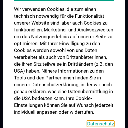
Das KPJ der MedUni Wien
Wir verwenden Cookies, die zum einen
Graduiertentraining
technisch notwendig für die Funktionalität
Dual Career
unserer Website sind, aber auch Cookies zu
funktionellen, Marketing- und Analysezwecken
Trusted Reseach - Research Security - Foreign Interference
um das Nutzungserlebnis auf unserer Seite zu
UNESCO Lehrstuhl für Bioethik
optimieren. Mit Ihrer Einwilligung zu den
MUVI
Cookies werden sowohl von uns Daten
verarbeitet als auch von Drittanbieter:innen,
die ihren Sitz teilweise in Drittländern (z.B. den
USA) haben. Nähere Informationen zu den
Folgen Sie uns auf
Tools und den Partner:innen finden Sie in
unserer Datenschutzerklärung, in der wir auch
genau erklären, was eine Datenübermittlung in
die USA bedeuten kann. Ihre Cookie-
Einstellungen können Sie auf Wunsch jederzeit
individuell anpassen oder widerrufen.
PRESSE
JOBS
Datenschutz