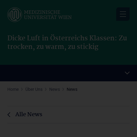
Skip
to
main
content
Dicke Luft in Österreichs Klassen: Zu
trocken, zu warm, zu stickig
Home
Über Uns
News
News
Alle News