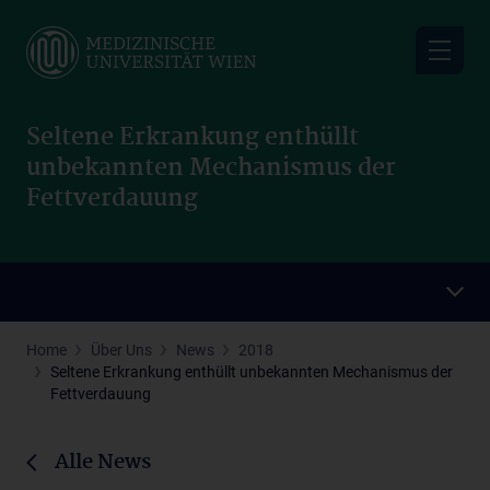
Skip
to
main
content
Seltene Erkrankung enthüllt
unbekannten Mechanismus der
Fettverdauung
Home
Über Uns
News
2018
Seltene Erkrankung enthüllt unbekannten Mechanismus der
Fettverdauung
Alle News