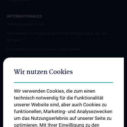
Offene Stellen
INTERNATIONALES
Internationales Profil
Information für Studierende mit Flüchtlingsstatus aus der
Ukraine
Universitätskooperationen und Netzwerke
Internationale Kooperationen
Adjunct Professorships
Wir nutzen Cookies
Student & Staff Exchange
Das KPJ der MedUni Wien
Wir verwenden Cookies, die zum einen
Graduiertentraining
technisch notwendig für die Funktionalität
Dual Career
unserer Website sind, aber auch Cookies zu
funktionellen, Marketing- und Analysezwecken
Trusted Reseach - Research Security - Foreign Interference
um das Nutzungserlebnis auf unserer Seite zu
UNESCO Lehrstuhl für Bioethik
optimieren. Mit Ihrer Einwilligung zu den