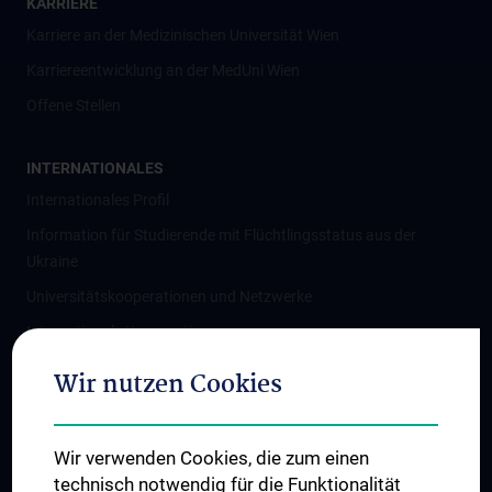
KARRIERE
Karriere an der Medizinischen Universität Wien
Karriereentwicklung an der MedUni Wien
Offene Stellen
INTERNATIONALES
Internationales Profil
Information für Studierende mit Flüchtlingsstatus aus der
Ukraine
Universitätskooperationen und Netzwerke
Internationale Kooperationen
Adjunct Professorships
Wir nutzen Cookies
Student & Staff Exchange
Das KPJ der MedUni Wien
Wir verwenden Cookies, die zum einen
Graduiertentraining
technisch notwendig für die Funktionalität