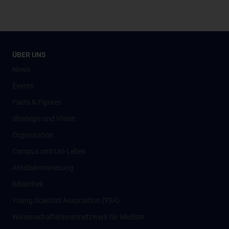
ÜBER UNS
News
Events
Facts & Figures
Strategie und Vision
Organisation
Campus und Uni-Leben
Antidiskriminierung
Bibliothek
Young Scientist Association (YSA)
Wissenschafter­innennetzwerk für Medizin