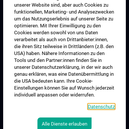
Dual Career
unserer Website sind, aber auch Cookies zu
funktionellen, Marketing- und Analysezwecken
Trusted Reseach - Research Security - Foreign Interference
um das Nutzungserlebnis auf unserer Seite zu
UNESCO Lehrstuhl für Bioethik
optimieren. Mit Ihrer Einwilligung zu den
MUVI
Cookies werden sowohl von uns Daten
verarbeitet als auch von Drittanbieter:innen,
die ihren Sitz teilweise in Drittländern (z.B. den
USA) haben. Nähere Informationen zu den
Folgen Sie uns auf
Tools und den Partner:innen finden Sie in
unserer Datenschutzerklärung, in der wir auch
genau erklären, was eine Datenübermittlung in
die USA bedeuten kann. Ihre Cookie-
Einstellungen können Sie auf Wunsch jederzeit
individuell anpassen oder widerrufen.
PRESSE
JOBS
Datenschutz
MEDUNI SHOP
RECHTLICHES
Alle Dienste erlauben
COOKIE-EINSTELLUNGEN