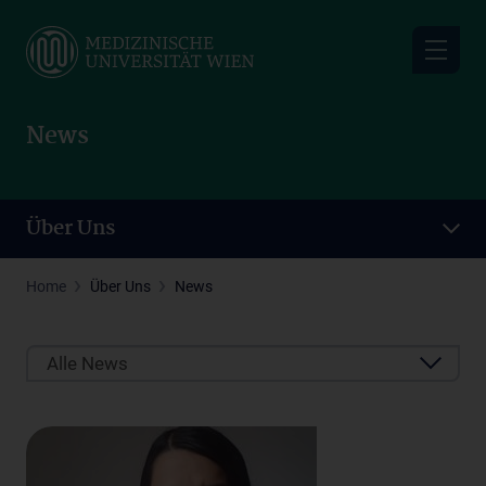
Skip
to
main
content
News
Über Uns
Home
Über Uns
News
Alle News