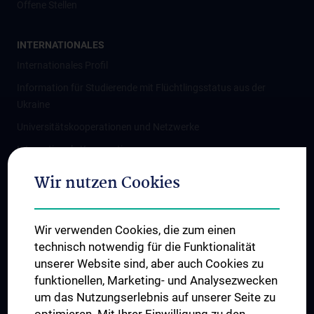
Offene Stellen
INTERNATIONALES
Internationales Profil
Information für Studierende mit Flüchtlingsstatus aus der
Ukraine
Universitätskooperationen und Netzwerke
Internationale Kooperationen
Adjunct Professorships
Wir nutzen Cookies
Student & Staff Exchange
Das KPJ der MedUni Wien
Wir verwenden Cookies, die zum einen
Graduiertentraining
technisch notwendig für die Funktionalität
Dual Career
unserer Website sind, aber auch Cookies zu
funktionellen, Marketing- und Analysezwecken
Trusted Reseach - Research Security - Foreign Interference
um das Nutzungserlebnis auf unserer Seite zu
UNESCO Lehrstuhl für Bioethik