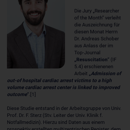
Die Jury „Researcher
of the Month” verleiht
die Auszeichnung für
diesen Monat Herrn
Dr. Andreas Schober
aus Anlass der im
Top-Journal
„Resuscitation“
(IF
5.4) erschienenen
Arbeit
„
Admission of
out-of hospital cardiac arrest victims to a high
volume cardiac arrest center is linked to improved
outcome
“
.[1]
Diese Studie entstand in der Arbeitsgruppe von Univ.
Prof. Dr. F. Sterz (Stv. Leiter der Univ. Klinik f.
Notfallmedizin). Hierzu sind Daten aus einem
prospektiv erstellten multizentrischen Register, dem