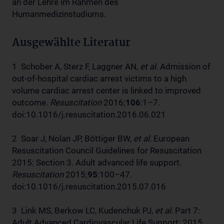
an der Lehre im Rahmen des
Humanmedizinstudiums.
Ausgewählte Literatur
1 Schober A, Sterz F, Laggner AN,
et al.
Admission of
out-of-hospital cardiac arrest victims to a high
volume cardiac arrest center is linked to improved
outcome.
Resuscitation
2016;
106
:1–7.
doi:10.1016/j.resuscitation.2016.06.021
2 Soar J, Nolan JP, Böttiger BW,
et al.
European
Resuscitation Council Guidelines for Resuscitation
2015: Section 3. Adult advanced life support.
Resuscitation
2015;
95
:100–47.
doi:10.1016/j.resuscitation.2015.07.016
3 Link MS, Berkow LC, Kudenchuk PJ,
et al.
Part 7:
Adult Advanced Cardiovascular Life Support: 2015