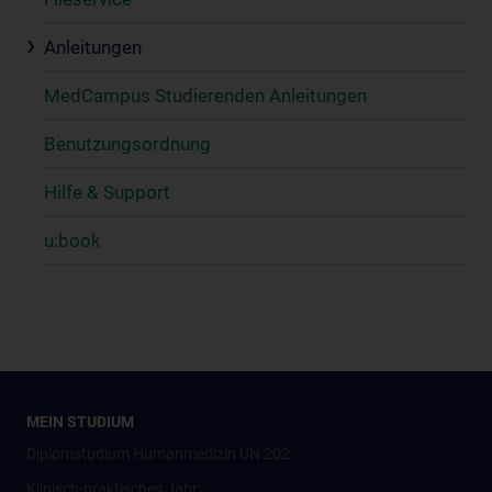
Anleitungen
MedCampus Studierenden Anleitungen
Benutzungsordnung
Hilfe & Support
u:book
MEIN STUDIUM
Diplomstudium Humanmedizin UN 202
Klinisch-praktisches Jahr