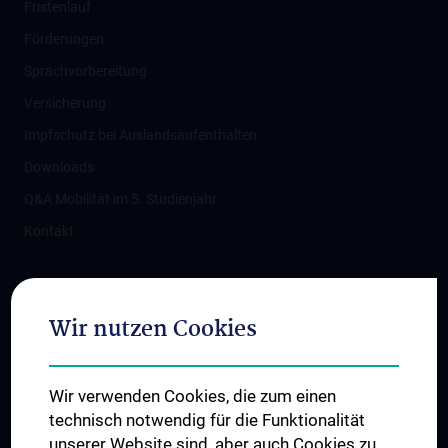
Fristenlauf
Förderungen
Sprachvorbereitung
Versicherung
Impfschutz bei Auslandsaufenthalten
Downloads
Q&A Mobilität im 5. Studienjahr
Kontakt
Folgen Sie uns auf
Wir nutzen Cookies
Wir verwenden Cookies, die zum einen
technisch notwendig für die Funktionalität
unserer Website sind, aber auch Cookies zu