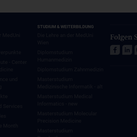
STUDIUM & WEITERBILDUNG
r MedUni
Die Lehre an der MedUni
Folgen S
Wien
erpunkte
Diplomstudium
Humanmedizin
tute - Center
dicine
Diplomstudium Zahnmedizin
gence und
Masterstudium
g
Medizinische Informatik - alt
kte
Masterstudium Medical
Informatics - new
d Services
Masterstudium Molecular
les
Precision Medicine
he Month
Masterstudium