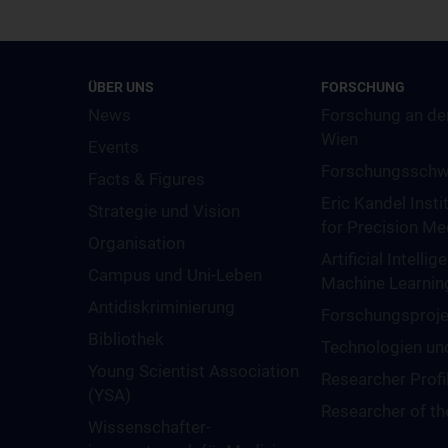
ÜBER UNS
FORSCHUNG
News
Forschung an de
Wien
Events
Forschungsschw
Facts & Figures
Eric Kandel Insti
Strategie und Vision
for Precision Me
Organisation
Artificial Intelli
Campus und Uni-Leben
Machine Learnin
Antidiskriminierung
Forschungsproje
Bibliothek
Technologien un
Young Scientist Association
Researcher Profi
(YSA)
Researcher of t
Wissenschafter­