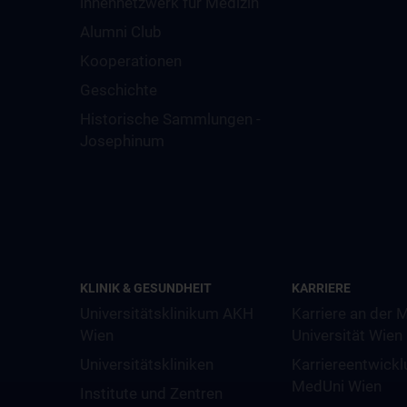
innennetzwerk für Medizin
Alumni Club
Kooperationen
Geschichte
Historische Sammlungen -
Josephinum
KLINIK & GESUNDHEIT
KARRIERE
Universitätsklinikum AKH
Karriere an der 
Wien
Universität Wien
Universitätskliniken
Karriereentwickl
MedUni Wien
Institute und Zentren