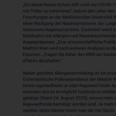
„Ein Mund-Nasen-Schutz hilft nicht nur COVID-1
mit Pollen zu minimieren“, betont der Leiter d
Forschungen an der Medizinischen Universität W
einen Rückgang der Nasensymptome, der Lunge
intensivere Augensymptome. Zusätzlich weist e
Medikation bei Allergien und Nasenbeschwerden
Augenpräparate. „Eine wissenschaftliche Publik
MedUni Wien wird nach weiteren Analysen zu di
Experten: „Tragen Sie daher den MNS am beste
effektiv abzuhalten.“
Neben gezielter Allergenvermeidung ist ein pr
Österreichische Pollenwarndienst der MedUni 
(www.ragweedfinder.at oder Ragweed Finder App)
erkennen und es ermöglicht Fundorte zu melden
getätigt (Stand 24. August 2020), wovon mehr al
Ragweedfunde bestätigt worden sind. Je mehr B
werden, desto besser kennt man die Hot Spots