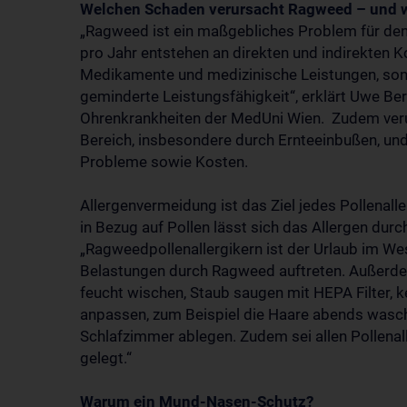
Welchen Schaden verursacht Ragweed – und 
„Ragweed ist ein maßgebliches Problem für den
pro Jahr entstehen an direkten und indirekten Ko
Medikamente und medizinische Leistungen, son
geminderte Leistungsfähigkeit“, erklärt Uwe Berg
Ohrenkrankheiten der MedUni Wien. Zudem veru
Bereich, insbesondere durch Ernteeinbußen, und
Probleme sowie Kosten.
Allergenvermeidung ist das Ziel jedes Pollenalle
in Bezug auf Pollen lässt sich das Allergen dur
„Ragweedpollenallergikern ist der Urlaub im We
Belastungen durch Ragweed auftreten. Außerde
feucht wischen, Staub saugen mit HEPA Filter, ke
anpassen, zum Beispiel die Haare abends wasch
Schlafzimmer ablegen. Zudem sei allen Pollena
gelegt.“
Warum ein Mund-Nasen-Schutz?