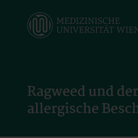
Skip
to
main
content
Ragweed und de
allergische Besc