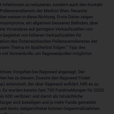
9 Infektionen zu reduzieren, sondern auch den Kontakt
es Pollenwarndiensts der MedUni Wien. Neueste
ien weisen in diese Richtung. Erste Daten zeigen
nsymptome, ein allgemein besseres Befinden, aber
ine Voranalyse auf geringere Verkaufszahlen von
 begleitet von höheren Verkaufszahlen für
ation des Österreichischen Pollenwarndienstes der
esem Thema im Spätherbst folgen.“ Tipp des
n mit Sonnenbrille, um Ragweedpollen möglichst
oaktives Vorgehen bei Ragweed angesagt. Der
Wien hat zu diesem Zwecke den Ragweed Finder
 entwickelt, der über Ragweed aufklärt, hilft es zu
. Es wurden bereits fast 700 Fundmeldungen für 2020
s 600 verifiziert und damit als tatsächliche
ürger sich beteiligen und je mehr Funde gemeldet
 und desto zielgerichteter können Gegenmaßnahmen