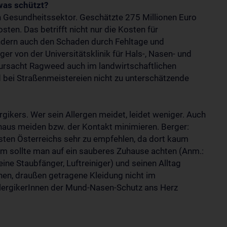
was schützt?
 Gesundheitssektor. Geschätzte 275 Millionen Euro
sten. Das betrifft nicht nur die Kosten für
dern auch den Schaden durch Fehltage und
er von der Universitätsklinik für Hals-, Nasen- und
rsacht Ragweed auch im landwirtschaftlichen
 bei Straßenmeistereien nicht zu unterschätzende
rgikers. Wer sein Allergen meidet, leidet weniger. Auch
chaus meiden bzw. der Kontakt minimieren. Berger:
sten Österreichs sehr zu empfehlen, da dort kaum
m sollte man auf ein sauberes Zuhause achten (Anm.:
ine Staubfänger, Luftreiniger) und seinen Alltag
en, draußen getragene Kleidung nicht im
llergikerInnen der Mund-Nasen-Schutz ans Herz