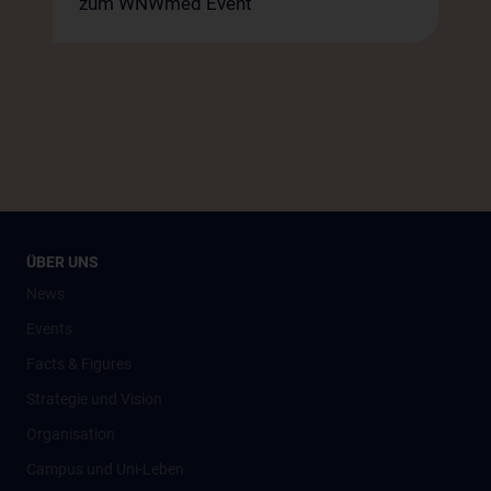
zum WNWmed Event
ÜBER UNS
News
Events
Facts & Figures
Strategie und Vision
Organisation
Campus und Uni-Leben