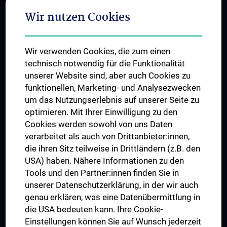
Adjunct Professorships
Wir nutzen Cookies
Student & Staff Exchange
Das KPJ der MedUni Wien
Wir verwenden Cookies, die zum einen
Graduiertentraining
technisch notwendig für die Funktionalität
Dual Career
unserer Website sind, aber auch Cookies zu
funktionellen, Marketing- und Analysezwecken
Trusted Reseach - Research Security - Foreign Interference
um das Nutzungserlebnis auf unserer Seite zu
UNESCO Lehrstuhl für Bioethik
optimieren. Mit Ihrer Einwilligung zu den
MUVI
Cookies werden sowohl von uns Daten
verarbeitet als auch von Drittanbieter:innen,
die ihren Sitz teilweise in Drittländern (z.B. den
USA) haben. Nähere Informationen zu den
Folgen Sie uns auf
Tools und den Partner:innen finden Sie in
unserer Datenschutzerklärung, in der wir auch
genau erklären, was eine Datenübermittlung in
die USA bedeuten kann. Ihre Cookie-
Einstellungen können Sie auf Wunsch jederzeit