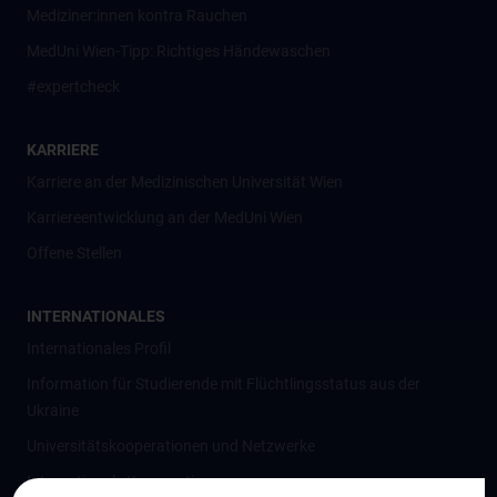
Mediziner:innen kontra Rauchen
MedUni Wien-Tipp: Richtiges Händewaschen
#expertcheck
KARRIERE
Karriere an der Medizinischen Universität Wien
Karriereentwicklung an der MedUni Wien
Offene Stellen
INTERNATIONALES
Internationales Profil
Information für Studierende mit Flüchtlingsstatus aus der
Ukraine
Universitätskooperationen und Netzwerke
Internationale Kooperationen