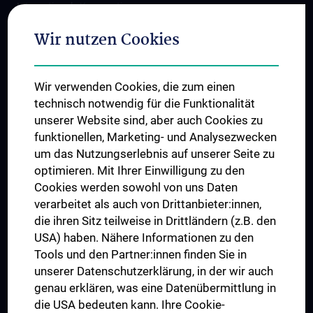
Internationale Kooperationen
Adjunct Professorships
Wir nutzen Cookies
Student & Staff Exchange
Das KPJ der MedUni Wien
Wir verwenden Cookies, die zum einen
Graduiertentraining
technisch notwendig für die Funktionalität
Dual Career
unserer Website sind, aber auch Cookies zu
funktionellen, Marketing- und Analysezwecken
Trusted Reseach - Research Security - Foreign Interference
um das Nutzungserlebnis auf unserer Seite zu
UNESCO Lehrstuhl für Bioethik
optimieren. Mit Ihrer Einwilligung zu den
MUVI
Cookies werden sowohl von uns Daten
verarbeitet als auch von Drittanbieter:innen,
die ihren Sitz teilweise in Drittländern (z.B. den
USA) haben. Nähere Informationen zu den
Folgen Sie uns auf
Tools und den Partner:innen finden Sie in
unserer Datenschutzerklärung, in der wir auch
genau erklären, was eine Datenübermittlung in
die USA bedeuten kann. Ihre Cookie-